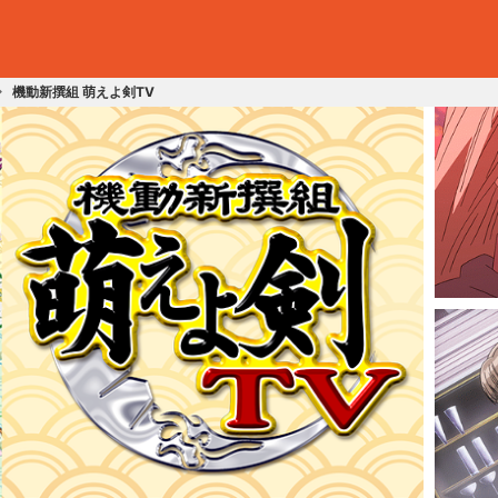
機動新撰組 萌えよ剣TV