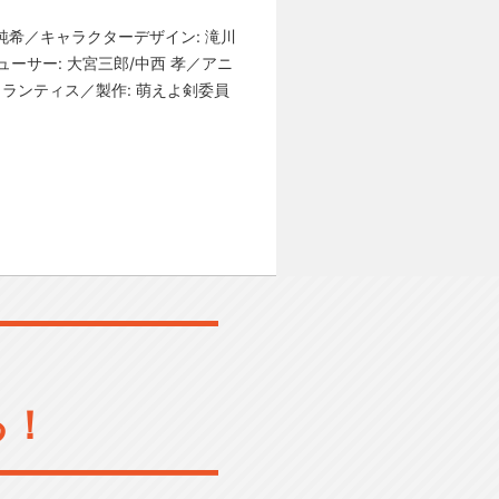
上純希／キャラクターデザイン: 滝川
ーサー: 大宮三郎/中西 孝／アニ
 ランティス／製作: 萌えよ剣委員
る！