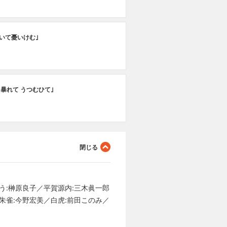
いて憂いけむ｣
 暴れて うつむひて｣
う:榊原良子／平賀源内:三木眞一郎
朱雀:今野宏美／白虎:前田このみ／