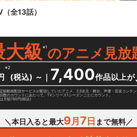
V
（全13話）
最大級
※1
の
アニメ見放
※2
7,400
円
(税込) ～
｜
作品以上が
日に国内定額動画配信サービスが配信していたアニメ、2.5次元・舞台、声優・音楽コン
品数のカウントにあたって、TVシリーズ1シーズンごとにカウント。
月額760円(税込)
9
7
月
日
＼本日入ると最大
まで無料／