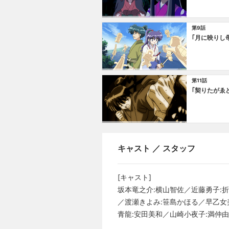
第9話
｢月に映りし
第11話
｢契りたがゑ
キャスト ／ スタッフ
[キャスト]
坂本竜之介:横山智佐／近藤勇子:
／渡瀬きよみ:笹島かほる／早乙女
青龍:安田美和／山崎小夜子:満仲