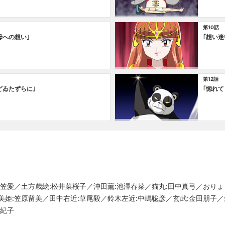
第10話
母への想い｣
｢想い迷
第12話
どゐたずらに｣
｢惚れて
折笠愛／土方歳絵:松井菜桜子／沖田薫:池澤春菜／猫丸:田中真弓／おりょ
美姫:笠原留美／田中右近:草尾毅／鈴木左近:中嶋聡彦／玄武:金田朋子／
由紀子