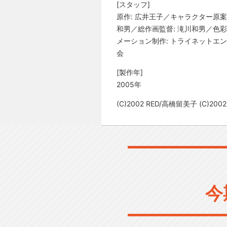
[スタッフ]
原作: 広井王子／キャラクター原案
和男／総作画監督: 滝川和男／色彩
メーション制作: トライネットエン
会
[製作年]
2005年
(C)2002 RED/高橋留美子 (C)200
今