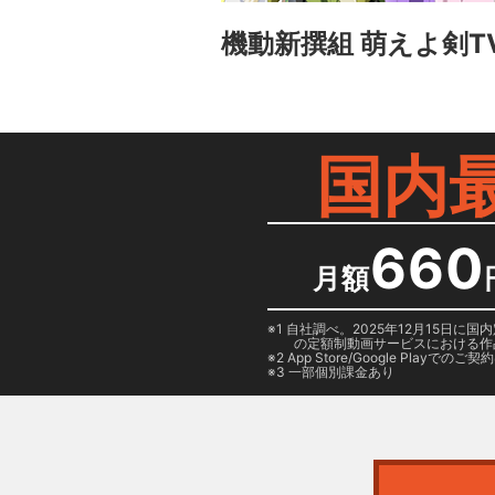
機動新撰組 萌えよ剣T
国内
660
月額
1 自社調べ。2025年12月15
の定額制動画サービスにおける作
2
App Store/Google Play
でのご契約は
3 一部個別課金あり