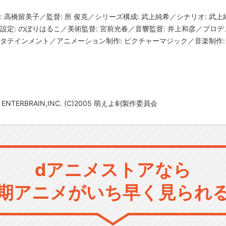
: 高橋留美子／監督: 所 俊克／シリーズ構成: 武上純希／シナリオ: 武
設定: のぼりはるこ／美術監督: 宮前光春／音響監督: 井上和彦／プロデュ
タテインメント／アニメーション制作: ピクチャーマジック／音楽制作:
2 ENTERBRAIN,INC. (C)2005 萌えよ剣製作委員会
dアニメストアなら
期アニメがいち早く見られ