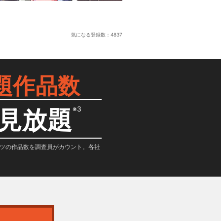
気になる登録数：
4837
題作品数
※3
見放題
テンツの作品数を調査員がカウント。各社