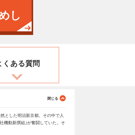
めし
よくある
質問
り雑然とした明治新京都。その中で人
社機動新撰組｣が奮闘していた。そ