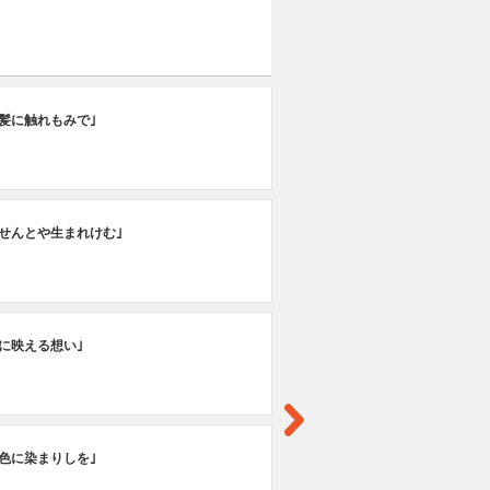
第
髪に触れもみで｣
｢
をせんとや生まれけむ｣
に映える想い｣
色に染まりしを｣