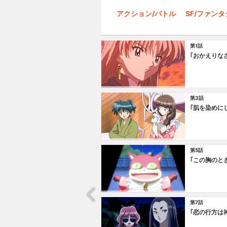
アクション/バトル
SF/ファン
第1話
｢おかえりな
第3話
｢肌を染めに
第5話
｢この胸のと
第7話
｢恋の行方は