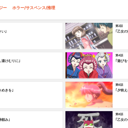
タジー
ホラー/サスペンス/推理
第2話
さい｣
｢乙女の
第4話
し湯けむりに｣
｢遊び
第6話
きめきを｣
｢夕映え
第8話
神頼み｣
｢乙女の