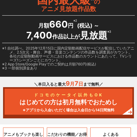
の
アニメ見放題作品数
660
※2
月額
円
(税込) ～
7,400
見放題
※3
作品以上が
1 自社調べ。2025年12月15日に国内定額動画配信サービスが配信していたアニ
メ、2.5次元・舞台、声優・音楽コンテンツの作品数を調査員がカウント。
各社の定額制動画サービスにおける作品数のカウントにあたって、TVシリ
ーズ1シーズンごとにカウント。
2
App Store/Google Play
でのご契約は月額760円(税込)
3 一部個別課金あり
9
7
月
日
＼本日入ると最大
まで無料／
ドコモのケータイ以外もOK
はじめての方は初月無料でおためし
※アプリから入会いただく場合は入会日から14日間無料
アニメもブックも
楽し
こだわりの機能／
お得
よくある