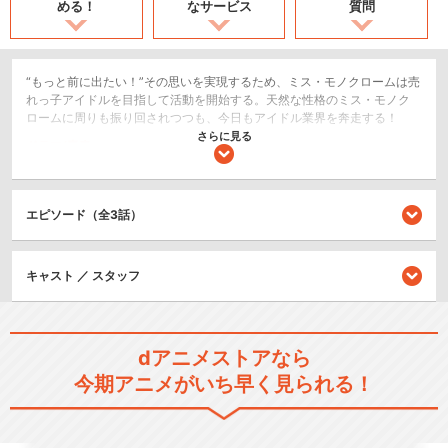
める！
なサービス
質問
“もっと前に出たい！”その思いを実現するため、ミス・モノクロームは売
れっ子アイドルを目指して活動を開始する。天然な性格のミス・モノク
ロームに周りも振り回されつつも、今日もアイドル業界を奔走する！
さらに見る
ドラマ/青春
SF/ファンタジー
エピソード（全3話）
シリーズ／関連のアニメ作品
ミス・モノクローム -The Ani
キャスト ／ スタッフ
matio…
dアニメストアなら
今期アニメがいち早く見られる！
ミス・モノクローム -The Ani
matio…