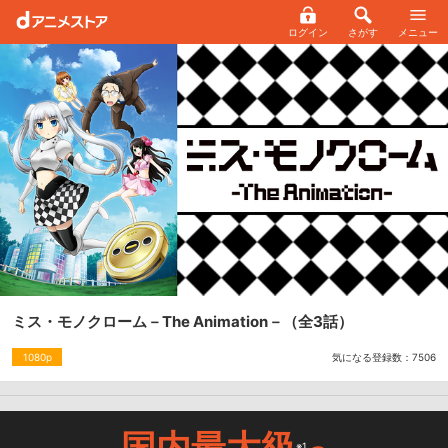
ログイン
さがす
メニュー
ミス・モノクローム－The Animation－
（全3話）
気になる登録数：
7506
1080p
国内最大級
※1