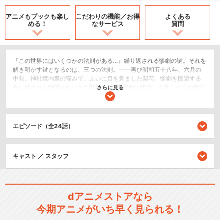
アニメもブックも
楽し
こだわりの機能／
お得
よくある
める！
なサービス
質問
『この世界にはいくつかの法則がある…』繰り返される惨劇の謎。それを
解き明かす鍵となるのは、三つの法則。――再び昭和五十八年、六月の
中旬。神社境内裏の窪みで、ふいに目を覚ました梨花。惨劇を回避する
為に残された時間はわずか2週間という絶望的な状況。今度こそこの迷宮
さらに見る
を脱出できるのか?
ホラー/サスペンス/推理
ドラマ/青春
エピソード（全24話）
シリーズ／関連のアニメ作品
キャスト ／ スタッフ
ひぐらしのなく頃に
dアニメストアなら
今期アニメがいち早く見られる！