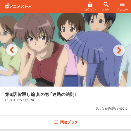
ログイン
さがす
メニュー
第6話 皆殺し編 其の壱 ｢迷路の法則｣
ひぐらしのなく頃に解
気になる登録数：
49012
関連ブック