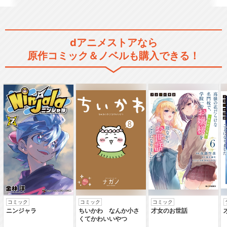
dアニメストアなら
閉じる
原作コミック＆ノベルも購入できる！
コミック
コミック
コミック
ニンジャラ
ちいかわ なんか小さ
才女のお世話
くてかわいいやつ