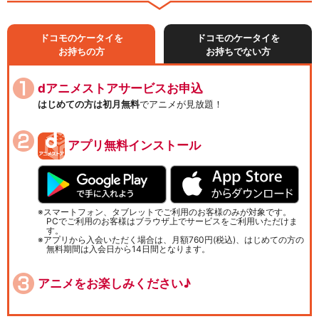
ドコモのケータイを
ドコモのケータイを
お持ちの方
お持ちでない方
dアニメストアサービスお申込
はじめての方は初月無料
でアニメが見放題！
アプリ無料インストール
スマートフォン、タブレットでご利用のお客様のみが対象です。
PCでご利用のお客様はブラウザ上でサービスをご利用いただけま
す。
アプリから入会いただく場合は、月額760円(税込)、はじめての方の
無料期間は入会日から14日間となります。
アニメをお楽しみください♪