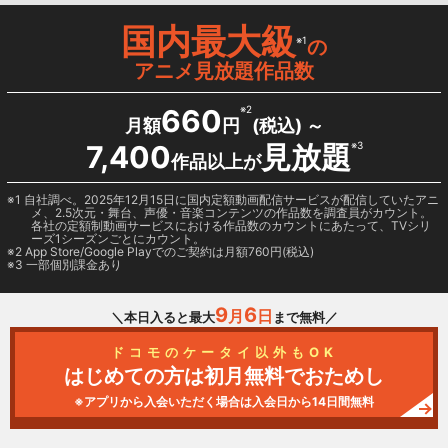
国内最大級
※1
の
アニメ見放題作品数
660
※2
月額
円
(税込) ～
7,400
見放題
※3
作品以上が
1 自社調べ。2025年12月15日に国内定額動画配信サービスが配信していたアニ
メ、2.5次元・舞台、声優・音楽コンテンツの作品数を調査員がカウント。
各社の定額制動画サービスにおける作品数のカウントにあたって、TVシリ
ーズ1シーズンごとにカウント。
2
App Store/Google Play
でのご契約は月額760円(税込)
3 一部個別課金あり
9
6
月
日
＼本日入ると最大
まで無料／
ドコモのケータイ以外もOK
はじめての方は初月無料でおためし
※アプリから入会いただく場合は入会日から14日間無料