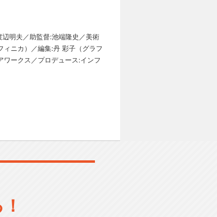
ン:渡辺明夫／助監督:池端隆史／美術
フィニカ）／編集:丹 彩子（グラフ
アワークス／プロデュース:インフ
る！