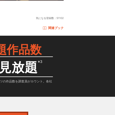
気になる登録数：
51102
関連ブック
題作品数
※3
見放題
テンツの作品数を調査員がカウント。各社