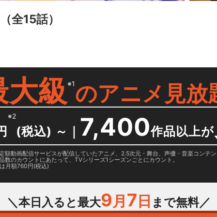
（全15話）
最大級
※1
の
アニメ見放
※2
7,400
円
(税込) ～
｜
作品以上が
日に国内定額動画配信サービスが配信していたアニメ、2.5次元・舞台、声優・音楽コン
品数のカウントにあたって、TVシリーズ1シーズンごとにカウント。
月額760円(税込)
9
7
月
日
＼本日入ると最大
まで無料／