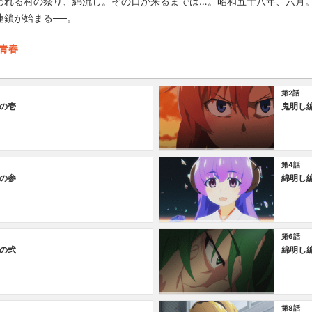
われる村の祭り、綿流し。その日が来るまでは…。昭和五十八年、六月
連鎖が始まる──。
/青春
第2話
の壱
鬼明し
第4話
の参
綿明し
第6話
の弐
綿明し
第8話