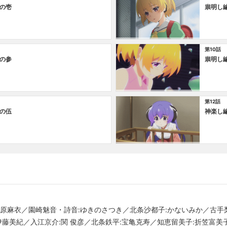
の壱
祟明し
第10話
の参
祟明し
第12話
の伍
神楽し
中原麻衣／園崎魅音・詩音:ゆきのさつき／北条沙都子:かないみか／古手
伊藤美紀／入江京介:関 俊彦／北条鉄平:宝亀克寿／知恵留美子:折笠富美