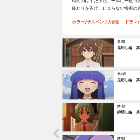
時間のはずだった。一年に一度行
終わりを告げ、止まらない惨劇の
ホラー/サスペンス/推理
ドラマ
第1話
鬼明し編 其
第3話
鬼明し編 其
第5話
綿明し編 其
第7話