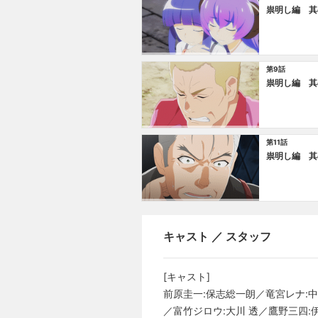
祟明し編 其
第9話
祟明し編 其
第11話
祟明し編 其
キャスト ／ スタッフ
[キャスト]
前原圭一:保志総一朗／竜宮レナ:
／富竹ジロウ:大川 透／鷹野三四: