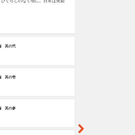
。ひぐらしのなく頃に。日常は突如
第
編 其の弐
神
第
編 其の壱
神
編 其の参