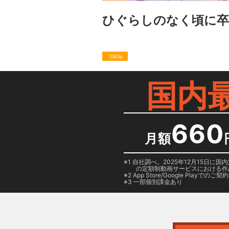
ひぐらしのなく頃に卒
1080p
国内
660
月額
1 自社調べ。2025年12月15
の定額制動画サービスにおける作
2
App Store/Google Play
でのご契約は
3 一部個別課金あり