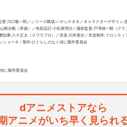
nsion／監督:川口敬一郎／シリーズ構成:ハヤシナオキ／キャラクターデザイ
:山根左帆（草薙）／色彩設計:小松亜理沙／撮影監督:戸澤雄一朗（グラ
響効果:八十正太（スワラプロ）／音楽:川井憲次／音楽制作:フロンティ
ッショーネ／製作:ひぐらしのなく頃に製作委員会
く頃に製作委員会
dアニメストアなら
期アニメがいち早く見られ