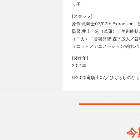
り子
[スタッフ]
原作:竜騎士07/07th Expa
監督:井上一宏（草薙）／美術統括
ィニカ）／音響監督:森下広人／音
ィニット／アニメーション制作:パ
[製作年]
2021年
©2020竜騎士07／ひぐらしのな
今