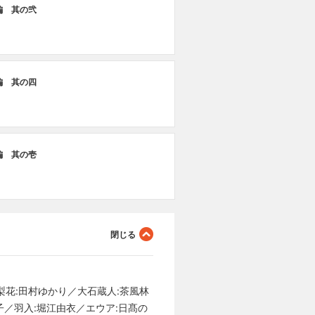
編 其の弐
編 其の四
編 其の壱
梨花:田村ゆかり／大石蔵人:茶風林
子／羽入:堀江由衣／エウア:日髙の