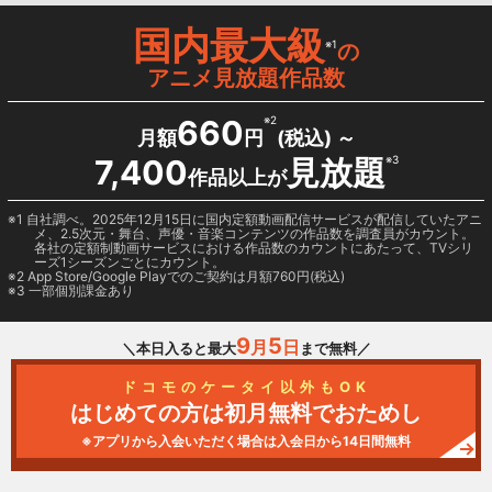
国内最大級
※1
の
アニメ見放題作品数
660
※2
月額
円
(税込) ～
7,400
見放題
※3
作品以上が
1 自社調べ。2025年12月15日に国内定額動画配信サービスが配信していたアニ
メ、2.5次元・舞台、声優・音楽コンテンツの作品数を調査員がカウント。
各社の定額制動画サービスにおける作品数のカウントにあたって、TVシリ
ーズ1シーズンごとにカウント。
2
App Store/Google Play
でのご契約は月額760円(税込)
3 一部個別課金あり
9
5
月
日
＼本日入ると最大
まで無料／
ドコモのケータイ以外もOK
はじめての方は初月無料でおためし
※アプリから入会いただく場合は入会日から14日間無料