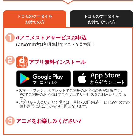
ドコモのケータイを
ドコモのケータイを
お持ちの方
お持ちでない方
dアニメストアサービスお申込
はじめての方は初月無料
でアニメが見放題！
アプリ無料インストール
スマートフォン、タブレットでご利用のお客様のみが対象です。
PCでご利用のお客様はブラウザ上でサービスをご利用いただけま
す。
アプリから入会いただく場合は、月額760円(税込)、はじめての方の
無料期間は入会日から14日間となります。
アニメをお楽しみください♪