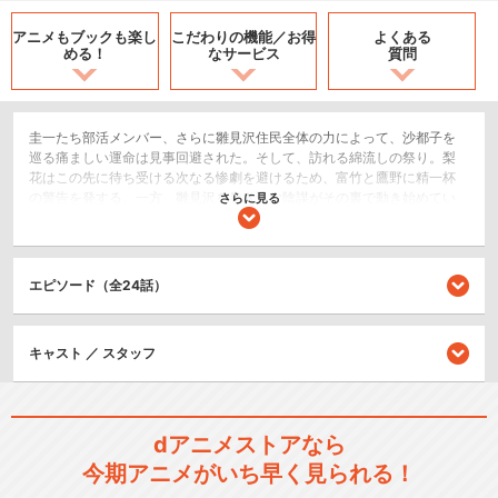
アニメもブックも
楽し
こだわりの機能／
お得
よくある
める！
なサービス
質問
圭一たち部活メンバー、さらに雛見沢住民全体の力によって、沙都子を
巡る痛ましい運命は見事回避された。そして、訪れる綿流しの祭り。梨
花はこの先に待ち受ける次なる惨劇を避けるため、富竹と鷹野に精一杯
の警告を発する。一方、雛見沢を巻き込む陰謀がその裏で動き始めてい
さらに見る
た…。
ホラー/サスペンス/推理
ドラマ/青春
エピソード（全24話）
シリーズ／関連のアニメ作品
キャスト ／ スタッフ
ひぐらしのなく頃に
dアニメストアなら
今期アニメがいち早く見られる！