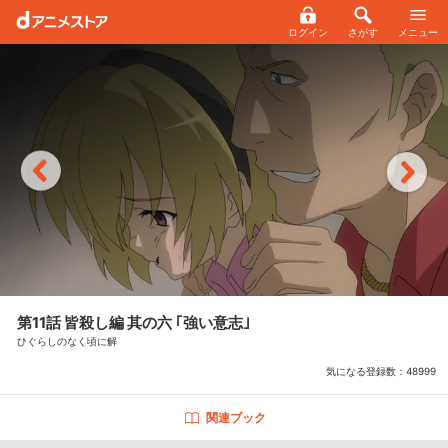
ログイン
さがす
メニュー
第11話 皆殺し編 其の六 ｢強い意志｣
ひぐらしのなく頃に解
気になる登録数：
48999
関連ブック