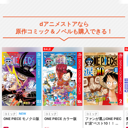
dアニメストアなら
閉じる
原作コミック＆ノベルも購入できる！
コミック
コミック
コミック
ONE PIECE モノクロ版
ONE PIECE カラー版
ファンが選ぶONE PIEC
E“涙”ベスト10！！ ～
サバイバルの海 超新星