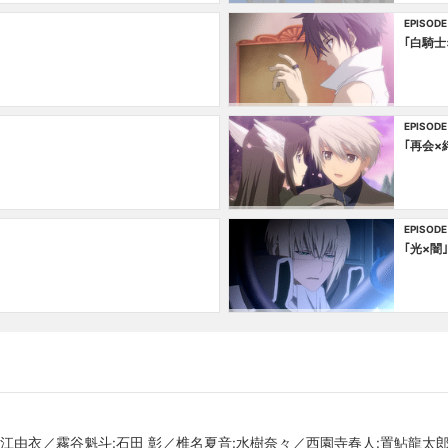
EPISODE
｢白騎士
EPISODE
｢再会×
EPISODE
｢光×闇｣
江由衣／霧谷魁斗:石田 彰／椎名夏音:水樹奈々／西園寺春人:置鮎龍太