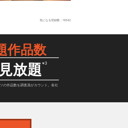
気になる登録数：
16542
題作品数
※3
見放題
テンツの作品数を調査員がカウント。各社