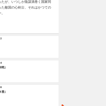
ったが、いつしか陰謀渦巻く国家同
った敵国の心剣士、それはかつての
ー。
 2
EP
｢
 4
仲間｣
 6
氷雪｣