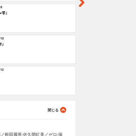
 8
×零｣
 10
絆｣
 12
郎／蛭田麗亜:佐久間紅美／ゼロ:保