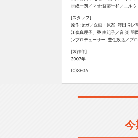
志総一朗／マオ:斎藤千和／エルウ
[スタッフ]
原作:セガ／企画・原案 :澤田 剛
江森真理子、番 由紀子／音 楽:羽
ンプロデューサー: 豊住政弘／プロ
[製作年]
2007年
(C)SEGA
今