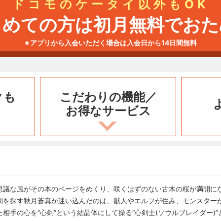
ドコモのケータイ以外もOK
じめての方は初月無料でおた
※アプリから入会いただく場合は入会日から14日間無料
クも
こだわりの機能／
お得なサービス
思議な風がその本のページをめくり、咲くはずのない古木の桜が満開に
間を探す秋月蒼真が迷い込んだのは、獣人やエルフが住み、モンスター
相手の心を“心剣”という結晶体にして操る“心剣士(ソウルブレイダー)