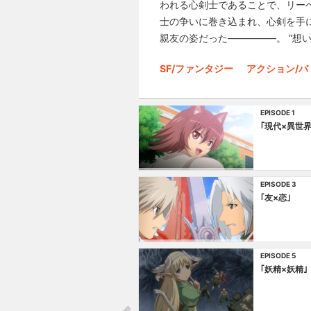
われる心剣士であることで、リー
士の争いに巻き込まれ、心剣を手
親友の姿だった―――――。 “想
SF/ファンタジー
アクション/バ
EPISODE 1
｢現代×異世界
EPISODE 3
｢友×恋｣
EPISODE 5
｢妖精×妖精｣