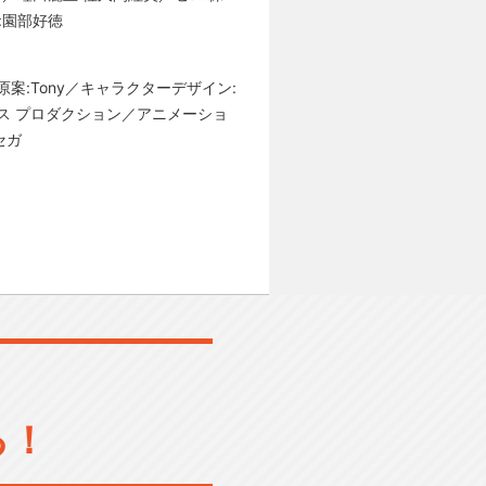
:園部好徳
案:Tony／キャラクターデザイン:
クス プロダクション／アニメーショ
セガ
る！