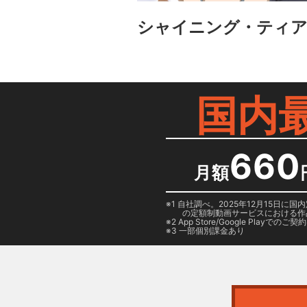
シャイニング・ティ
国内
660
月額
1 自社調べ。2025年12月15
の定額制動画サービスにおける作
2
App Store/Google Play
でのご契約は
3 一部個別課金あり