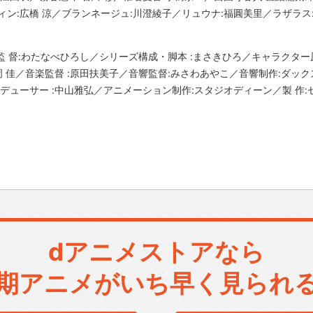
ィン:広橋 涼／ブランネージュ:川澄綾子／リュウナ:福圓美里／ラザラス
／監 督:わたなべひろし／シリーズ構成・脚本 :まさきひろ／キャラクター原
岡 佳／音楽監督 :原田扶美子／音響監督:みさわあやこ／音響制作:ダッ
デューサー :中山雅弘／アニメーション制作:スタジオディーン／製 作:
dアニメストアなら
期アニメがいち早く見られ