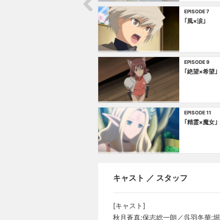
EPISODE 7
｢風×涙｣
EPISODE 9
｢絶望×希望｣
EPISODE 11
｢精霊×魔女｣
キャスト ／ スタッフ
[キャスト]
秋月蒼真:保志総一朗／呉羽冬華:堀