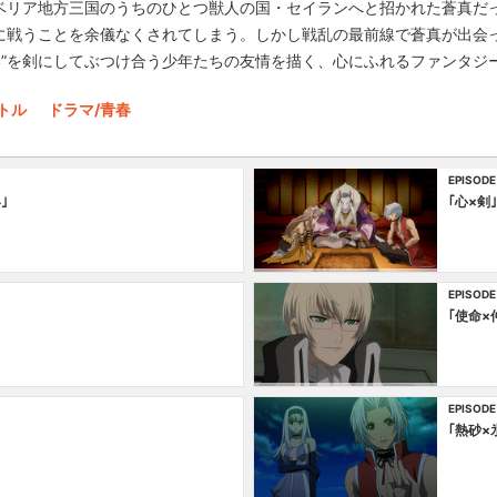
ベリア地方三国のうちのひとつ獣人の国・セイランへと招かれた蒼真だ
に戦うことを余儀なくされてしまう。しかし戦乱の最前線で蒼真が出会
い”を剣にしてぶつけ合う少年たちの友情を描く、心にふれるファンタジ
トル
ドラマ/青春
EPISODE
｣
｢心×剣｣
EPISODE
｢使命×
EPISODE
｢熱砂×