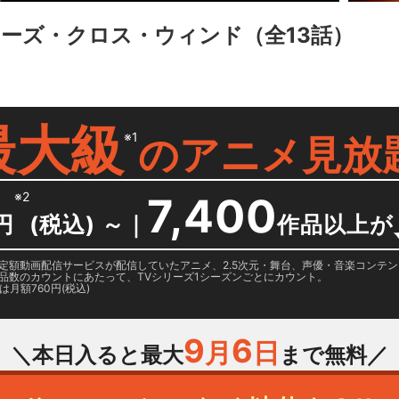
アーズ・クロス・ウィンド
（全13話）
最大級
※1
の
アニメ見放
※2
7,400
円
(税込) ～
｜
作品以上が
日に国内定額動画配信サービスが配信していたアニメ、2.5次元・舞台、声優・音楽コン
品数のカウントにあたって、TVシリーズ1シーズンごとにカウント。
月額760円(税込)
9
6
月
日
＼本日入ると最大
まで無料／