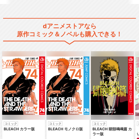
劇場版 生徒会役員共２
dアニメストアなら
原作コミック＆ノベルも購入できる！
蒼い春/angela
閉じる
コミック
コミック
コミック
BLEACH カラー版
BLEACH モノクロ版
BLEACH 獄頤鳴鳴篇 カ
ラー版