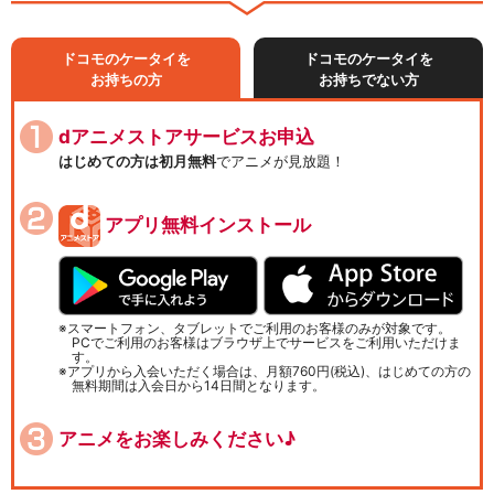
ドコモのケータイを
ドコモのケータイを
お持ちの方
お持ちでない方
dアニメストアサービスお申込
はじめての方は初月無料
でアニメが見放題！
アプリ無料インストール
スマートフォン、タブレットでご利用のお客様のみが対象です。
PCでご利用のお客様はブラウザ上でサービスをご利用いただけま
す。
アプリから入会いただく場合は、月額760円(税込)、はじめての方の
無料期間は入会日から14日間となります。
アニメをお楽しみください♪