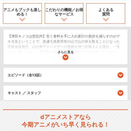
アニメもブックも
楽し
こだわりの機能／
お得
よくある
める！
なサービス
質問
【津田キノコは想定内】安く食料を手に入れ家計の負担を減らすのがデ
キる女ということで、急遽七条家所有の山で山の幸を取ることになった
生徒会役員共。山の幸アドバイザーの資格を持つ出島さんも現れ、一安
心かと思いきや…／【羽根が飛ぶ】日頃の運動不足と吐露するタカトシ。
さらに見る
季節はスポーツの秋ということで、何か運動をしてみようということ
に。そこでタカトシとスズは、体育館でバドミントンの準備を始める。
／【カボチャの気持ち】ハロウィンパーティーで彩られた桜才学園。生
徒会役員共はスズのカボチャオバケを始めとした様々な仮装で盛り上が
エピソード（全13話）
る。
恋愛/ラブコメ
キャスト ／ スタッフ
コメディ/ギャグ
シリーズ／関連のアニメ作品
dアニメストアなら
生徒会役員共
今期アニメがいち早く見られる！