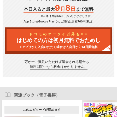
9
8
月
日
本日入ると最大
まで無料
※以降は月額660円(税込)がかかります。
App Store/Google Play
でのご契約は月額760円(税込)
ドコモのケータイ以外もOK
はじめての方は初月無料でおためし
※アプリから入会いただく場合は入会日から14日間無料
万が一ご満足いただけず
退会される場合も、
無料期間中なら料金はかかりません。
関連ブック（電子書籍）
このエピソードが読めます