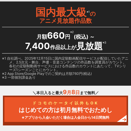
国内最大級
※1
の
アニメ見放題作品数
660
※2
月額
円
(税込) ～
7,400
見放題
※3
作品以上が
1 自社調べ。2025年12月15日に国内定額動画配信サービスが配信していたアニ
メ、2.5次元・舞台、声優・音楽コンテンツの作品数を調査員がカウント。
各社の定額制動画サービスにおける作品数のカウントにあたって、TVシリ
ーズ1シーズンごとにカウント。
2
App Store/Google Play
でのご契約は月額760円(税込)
3 一部個別課金あり
9
8
月
日
＼本日入ると最大
まで無料／
ドコモのケータイ以外もOK
はじめての方は初月無料でおためし
※アプリから入会いただく場合は入会日から14日間無料