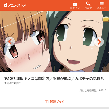
ログイン
さがす
メニュー
第10話 津田キノコは想定内／羽根が飛ぶ／カボチャの気持ち
生徒会役員共＊
気になる登録数：
62310
関連ブック