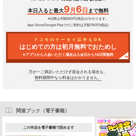
9
6
月
日
本日入ると最大
まで無料
※以降は月額660円(税込)がかかります。
App Store/Google Play
でのご契約は月額760円(税込)
ドコモのケータイ以外もOK
はじめての方は初月無料でおためし
※アプリから入会いただく場合は入会日から14日間無料
万が一ご満足いただけず
退会される場合も、
無料期間中なら料金はかかりません。
関連ブック（電子書籍）
この作品を電子書籍で読めます