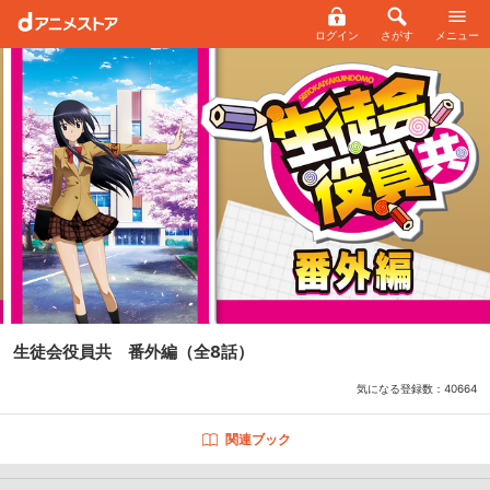
ログイン
さがす
メニュー
生徒会役員共 番外編
（全8話）
気になる登録数：
40664
関連ブック