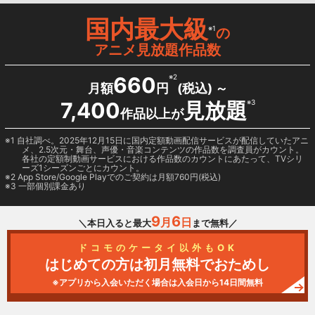
国内最大級
※1
の
アニメ見放題作品数
660
※2
月額
円
(税込) ～
7,400
見放題
※3
作品以上が
1 自社調べ。2025年12月15日に国内定額動画配信サービスが配信していたアニ
メ、2.5次元・舞台、声優・音楽コンテンツの作品数を調査員がカウント。
各社の定額制動画サービスにおける作品数のカウントにあたって、TVシリ
ーズ1シーズンごとにカウント。
2
App Store/Google Play
でのご契約は月額760円(税込)
3 一部個別課金あり
9
6
月
日
＼本日入ると最大
まで無料／
ドコモのケータイ以外もOK
はじめての方は初月無料でおためし
※アプリから入会いただく場合は入会日から14日間無料