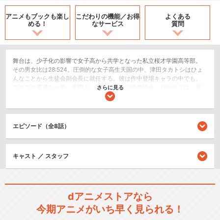
アニメもブックも
楽し
こだわりの機能／
お得
よくある
める！
なサービス
質問
舞台は、少子化の影響で女子高から共学となった私立桜才学園高等部。
その男女比は28:524。圧倒的な女子高生天国の中、津田タカトシはひょ
んなことから生徒会副会長に就任する。彼は作中登場キャラの中でも、
ゴクゴク普通な一般・常識人。堅いイメージの生徒会。だがそこは、想
さらに見る
像を遥かに絶するメンバーがいた…
恋愛/ラブコメ
コメディ/ギャグ
エピソード（全8話）
シリーズ／関連のアニメ作品
キャスト ／ スタッフ
生徒会役員共
dアニメストアなら
今期アニメがいち早く見られる！