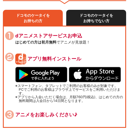
ドコモのケータイを
ドコモのケータイを
お持ちの方
お持ちでない方
dアニメストアサービスお申込
はじめての方は初月無料
でアニメが見放題！
アプリ無料インストール
スマートフォン、タブレットでご利用のお客様のみが対象です。
PCでご利用のお客様はブラウザ上でサービスをご利用いただけま
す。
アプリから入会いただく場合は、月額760円(税込)、はじめての方の
無料期間は入会日から14日間となります。
アニメをお楽しみください♪