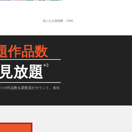
気になる登録数：
1060
題作品数
※3
見放題
テンツの作品数を調査員がカウント。各社