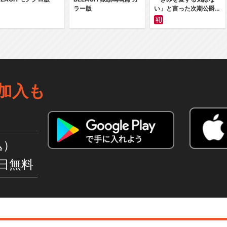
ラー版
い」と言った次期公爵様
がなぜか溺愛してきます
加入も
込）
日無料