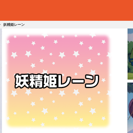
妖精姫レーン