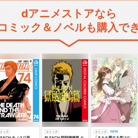
dアニメストアなら
コミック＆ノベルも購入で
ミック
コミック
コミック
LEACH モノクロ版
BLEACH 獄頤鳴鳴篇 カ
「きみを愛する気はな