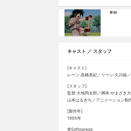
第1話
キャスト ／ スタッフ
[キャスト]
レーン:高橋美紀／リーン:久川綾／
[スタッフ]
監督:大地丙太郎／脚本:やまざき
山本はるきち／アニメーション制作:DAN
[製作年]
1995年
©Softgarege