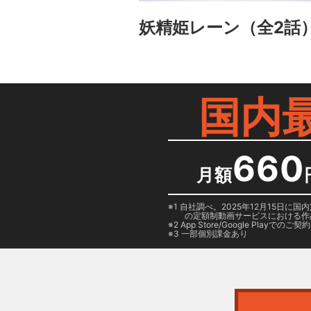
妖精姫レーン
（全2話
国内
660
月額
1 自社調べ。2025年12月15
の定額制動画サービスにおける作
2
App Store/Google Play
でのご契約は
3 一部個別課金あり