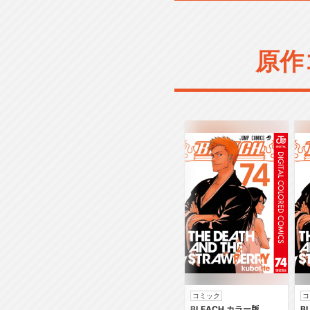
原作
コミック
コ
BLEACH カラー版
B