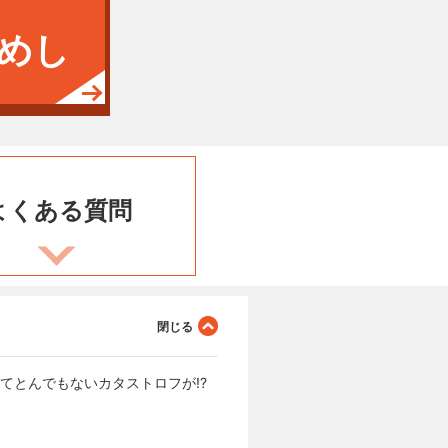
めし
よくある
質問
てとんでもないカタストロフが!?