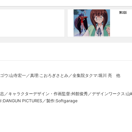
第2話
ゴウ:山寺宏一／真理:こおろぎさとみ／全集院タクマ:堀川 亮 他
大志／キャラクターデザイン・作画監督:舛館俊秀／デザインワークス:山
GUN PICTURES／製作:Softgarage