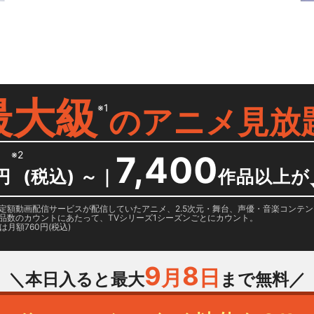
）
最大級
※1
の
アニメ見放
※2
7,400
円
(税込) ～
｜
作品以上が
日に国内定額動画配信サービスが配信していたアニメ、2.5次元・舞台、声優・音楽コン
品数のカウントにあたって、TVシリーズ1シーズンごとにカウント。
月額760円(税込)
9
8
月
日
＼本日入ると最大
まで無料／