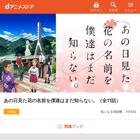
ログイン
さがす
メニュー
あの日見た花の名前を僕達はまだ知らない。
（全11話）
気になる登録数：
151552
1080p
関連ブック