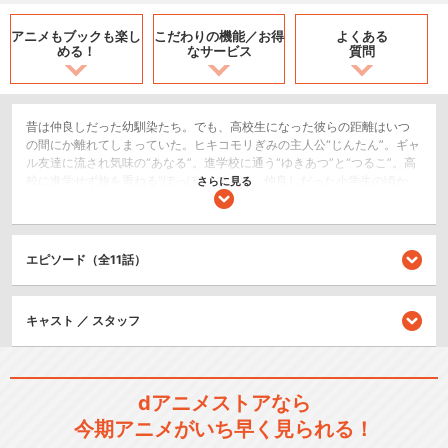
アニメもブックも
楽し
こだわりの機能／
お得
よくある
める！
なサービス
質問
昔は仲良しだった幼馴染たち。でも、高校生になった彼らの距離はいつ
の間にか離れてしまっていた。ヒキコモリぎみの主人公“じんたん”。ギャ
ル友達に流され気味の“あなる”。進学校に通う“ゆきあつ”と“つるこ”。高
校に進学せず旅を重ねる“ぽっぽ”。そして、仲良しだった小学生の頃か
さらに見る
ら、それぞれが変わっていく中で変わらない少女“めんま”。ある日、“お
願いを叶えて欲しい”とじんたんにお願いをするめんま。困りながらも“め
んまのお願い”を探るじんたん。そのめんまの願い事がきっかけとなり、
それぞれの領域でそれぞれの生活を送っていた幼馴染達は再びかつての
エピソード（全11話）
ように集まりはじめる。
恋愛/ラブコメ
キャスト ／ スタッフ
ドラマ/青春
シリーズ／関連のアニメ作品
dアニメストアなら
劇場版 あの日見た花の名前を
今期アニメがいち早く見られる！