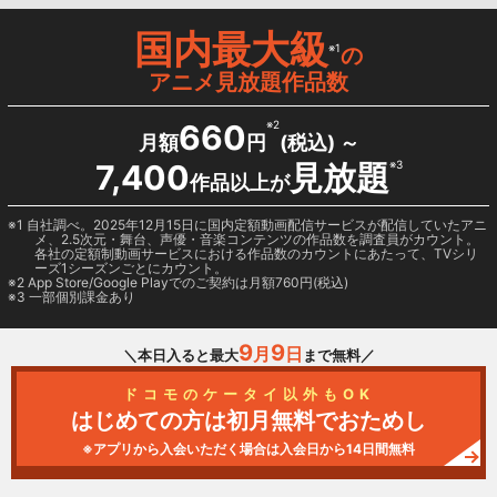
国内最大級
※1
の
アニメ見放題作品数
660
※2
月額
円
(税込) ～
7,400
見放題
※3
作品以上が
1 自社調べ。2025年12月15日に国内定額動画配信サービスが配信していたアニ
メ、2.5次元・舞台、声優・音楽コンテンツの作品数を調査員がカウント。
各社の定額制動画サービスにおける作品数のカウントにあたって、TVシリ
ーズ1シーズンごとにカウント。
2
App Store/Google Play
でのご契約は月額760円(税込)
3 一部個別課金あり
9
9
月
日
＼本日入ると最大
まで無料／
ドコモのケータイ以外もOK
はじめての方は初月無料でおためし
※アプリから入会いただく場合は入会日から14日間無料