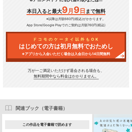
9
9
月
日
本日入ると最大
まで無料
※以降は月額660円(税込)がかかります。
App Store/Google Play
でのご契約は月額760円(税込)
ドコモのケータイ以外もOK
はじめての方は初月無料でおためし
※アプリから入会いただく場合は入会日から14日間無料
万が一ご満足いただけず
退会される場合も、
無料期間中なら料金はかかりません。
関連ブック（電子書籍）
この作品を電子書籍で読めます