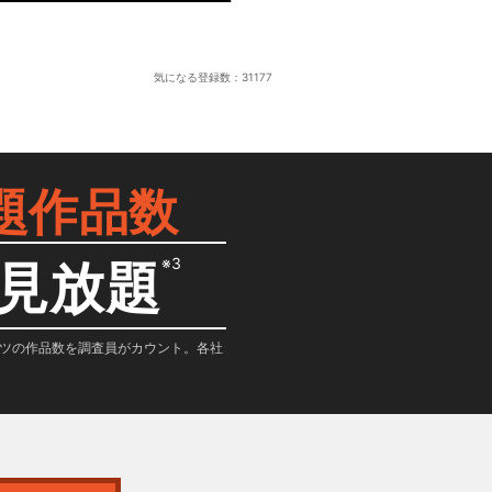
気になる登録数：
31177
題作品数
※3
見放題
テンツの作品数を調査員がカウント。各社