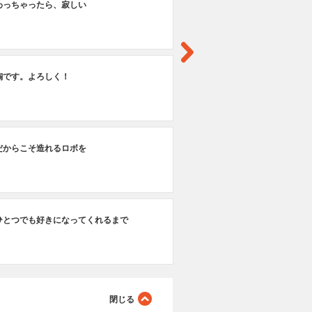
わっちゃったら、寂しい
ロ
#1
綯です。よろしく！
夢
#2
だからこそ造れるロボを
ガ
ひとつでも好きになってくれるまで