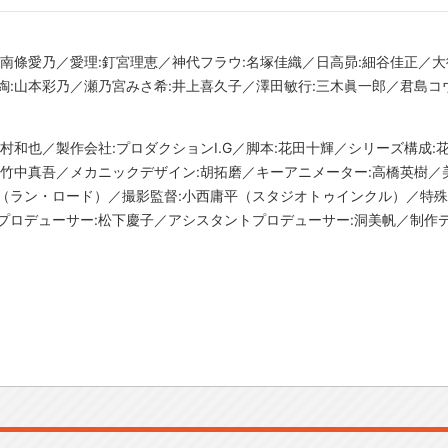
:南條愛乃／愛理:釘宮理恵／神代フラウ:名塚佳織／日高昴:細谷佳正／大
綯:山本彩乃／瀬乃宮みさ希:井上喜久子／澤田敏行:三木眞一郎／君島コ
督:野村和也／製作会社:プロダクションI.G／脚本:花田十輝／シリーズ構
:竹中真吾／メカニックデザイン:胡拓磨／キーアニメーター:高橋英樹／
（ラン・ロード）／撮影監督:小西庸平（スタジオトゥインクル）／特殊
プロデューサー:松下慶子／アシスタントプロデューサー:洞美帆／制作デ