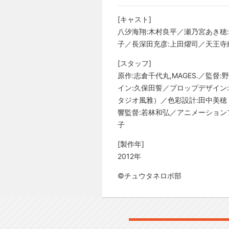
[キャスト]
八汐海翔:木村良平／瀬乃宮あき穂
子／長深田充彦:上田燿司／天王寺
[スタッフ]
原作:志倉千代丸,MAGES.／監
イン:久保田誓／プロップデザイン
タジオ風雅）／色彩設計:田中美穂
響監督:若林和弘／アニメーション
子
[製作年]
2012年
©チュウタネロボ部