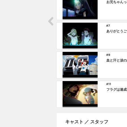
お兄ちゃんっ
#7
ありがとうご
#9
血と汗と涙の
#11
フラグは達成
キャスト ／ スタッフ