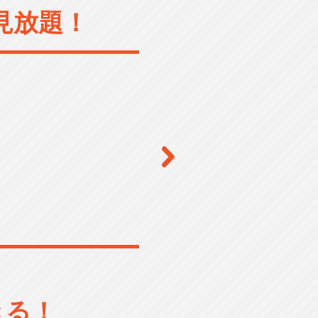
見放題！
きる！