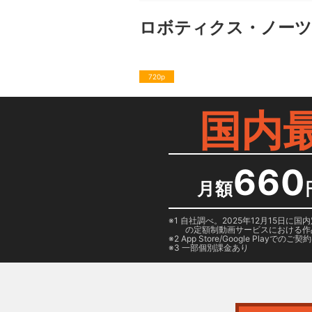
ロボティクス・ノーツ
720p
国内
660
月額
1 自社調べ。2025年12月15
の定額制動画サービスにおける作
2
App Store/Google Play
でのご契約は
3 一部個別課金あり