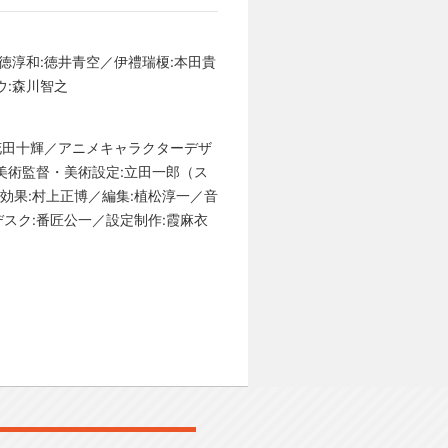
徳淳和:徳井青空／伊禮瑞榎:本田貴
ウ:森川智之
成:花田十輝／アニメキャラクターデザ
美術監督・美術設定:立田一郎（ス
効果:村上正博／編集:植松淳一／音
スク:番匠公一／設定制作:霞麻衣