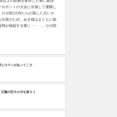
0倍以上の部費を要求した事に教頭
ーロボットの大会に出場して優勝し
ロボ部のOBたちが残した古いホ
な仕様のため、あき穂はまともに操
海翔が操縦する事に・・・。ロボ部
#1
望とロマンがあってこそ
な
#1
、正義の巨大ロボを造ろう
君
#1