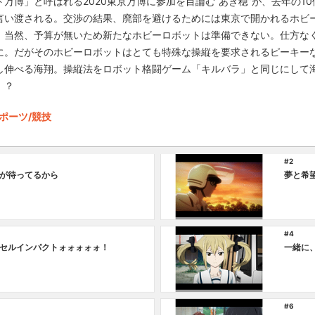
万博」と呼ばれる2020東京万博に参加を目論む“あき穂”が、去年の1
言い渡される。交渉の結果、廃部を避けるためには東京で開かれるホビ
。当然、予算が無いため新たなホビーロボットは準備できない。仕方なく
に。だがそのホビーロボットはとても特殊な操縦を要求されるピーキー
し伸べる海翔。操縦法をロボット格闘ゲーム「キルバラ」と同じにして
！？
ポーツ/競技
#2
が待ってるから
夢と希
#4
セルインパクトォォォォォ！
一緒に
#6