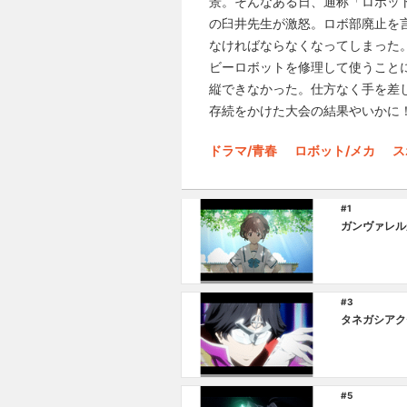
景。そんなある日、通称「ロボット
の臼井先生が激怒。ロボ部廃止を
なければならなくなってしまった
ビーロボットを修理して使うこと
縦できなかった。仕方なく手を差
存続をかけた大会の結果やいかに
ドラマ/青春
ロボット/メカ
ス
#1
ガンヴァレル
#3
タネガシアク
#5