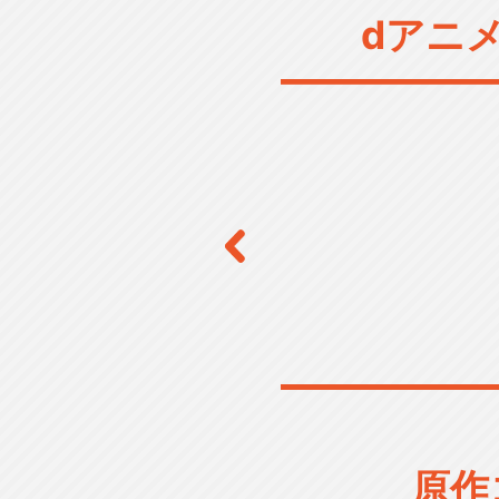
dアニ
原作