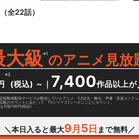
（全22話）
最大級
※1
の
アニメ見放
※2
7,400
円
(税込) ～
｜
作品以上が
日に国内定額動画配信サービスが配信していたアニメ、2.5次元・舞台、声優・音楽コン
品数のカウントにあたって、TVシリーズ1シーズンごとにカウント。
月額760円(税込)
9
5
月
日
＼本日入ると最大
まで無料／