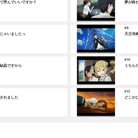
て呼んでいいですか？
夢が終
#8
じゃいましたっ
天王寺
#10
結晶ですから
うちら
#12
されました
どこか