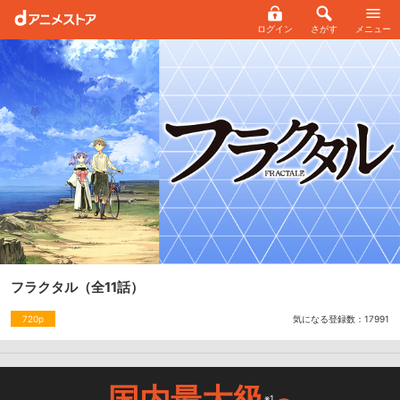
ログイン
さがす
メニュー
フラクタル
（全11話）
気になる登録数：
17991
720p
国内最大級
※1