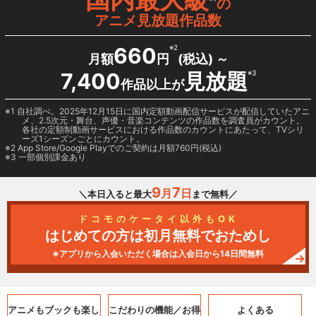
の
アニメ見放題作品数
660
※2
月額
円
(税込) ～
7,400
見放題
※3
作品以上が
1 自社調べ。2025年12月15日に国内定額動画配信サービスが配信していたアニ
メ、2.5次元・舞台、声優・音楽コンテンツの作品数を調査員がカウント。
各社の定額制動画サービスにおける作品数のカウントにあたって、TVシリ
ーズ1シーズンごとにカウント。
2
App Store/Google Play
でのご契約は月額760円(税込)
3 一部個別課金あり
9
7
月
日
＼本日入ると最大
まで無料／
ドコモのケータイ以外もOK
はじめての方は初月無料でおためし
※アプリから入会いただく場合は入会日から14日間無料
アニメもブックも
楽し
こだわりの機能／
お得
よくある