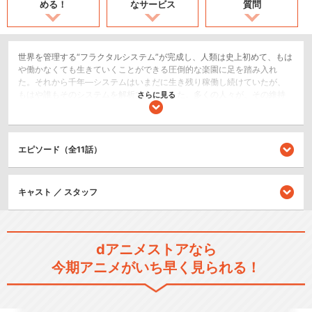
める！
なサービス
質問
世界を管理する“フラクタルシステム”が完成し、人類は史上初めて、もは
や働かなくても生きていくことができる圧倒的な楽園に足を踏み入れ
た。それから千年―システムはいまだに生き残り稼働し続けていたが、
もはや誰もそのシステムを解析できなかった。多くの人々が、その維持
さらに見る
こそが、人類の幸せの条件だと信じて疑っていなかった。物語は、そん
なシステムが崩壊し始めた、ある大陸の片隅の島で始まる―漫然と日々
を生きる少年・クレインは、ある日何者かに追われ崖の下に転落した少
女・フリュネを助ける。少女との出会いに心躍らせるクレイン。だが、
エピソード（全11話）
フリュネはブローチを残しクレインの前から姿を消した。ブローチに残
されたデータには、少女の姿をしたアバター、ネッサが閉じ込められて
いた。ネッサとともにフリュネを探し旅にでるクレイン。そこで彼は“シ
キャスト ／ スタッフ
ステム”の秘密を知ることになる―
SF/ファンタジー
恋愛/ラブコメ
dアニメストアなら
ドラマ/青春
今期アニメがいち早く見られる！
閉じる