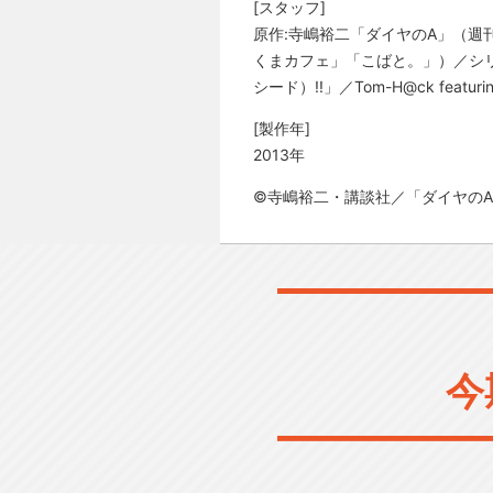
[スタッフ]
原作:寺嶋裕二「ダイヤのA」（週刊少
くまカフェ」「こばと。」）／シリ
シード）!!」／Tom-H@ck featu
[製作年]
2013年
©寺嶋裕二・講談社／「ダイヤの
今