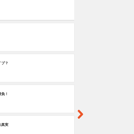
第
一
第
イプ？
プ
第
勝負！
試
第
の真実
因