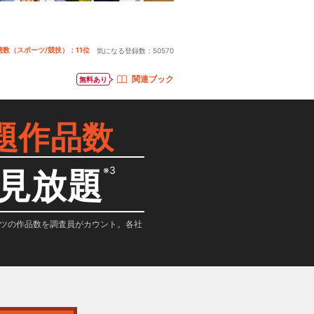
聴数（スポーツ/競技）：11位
気になる登録数：
50570
関連ブック
無料あり
題作品数
※3
見放題
テンツの作品数を調査員がカウント。各社