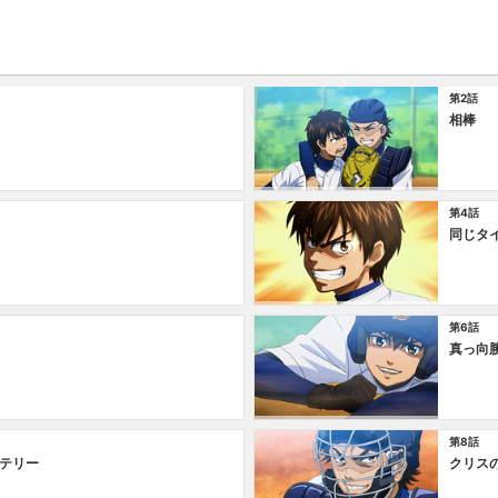
第2話
相棒
第4話
同じタ
第6話
真っ向
第8話
テリー
クリス