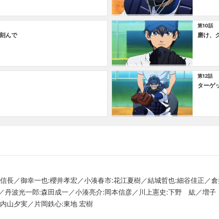
第10話
刻んで
磨け、
第12話
ターゲ
﨑信長／御幸一也:櫻井孝宏／小湊春市:花江夏樹／結城哲也:細谷佳正／倉
／丹波光一郎:森田成一／小湊亮介:岡本信彦／川上憲史:下野 紘／増子
内山夕実／片岡鉄心:東地 宏樹