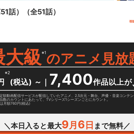
51話）
（全51話）
視
最大級
※1
の
アニメ見放
※2
7,400
円
(税込) ～
｜
作品以上が
日に国内定額動画配信サービスが配信していたアニメ、2.5次元・舞台、声優・音楽コン
品数のカウントにあたって、TVシリーズ1シーズンごとにカウント。
月額760円(税込)
9
6
月
日
＼本日入ると最大
まで無料／