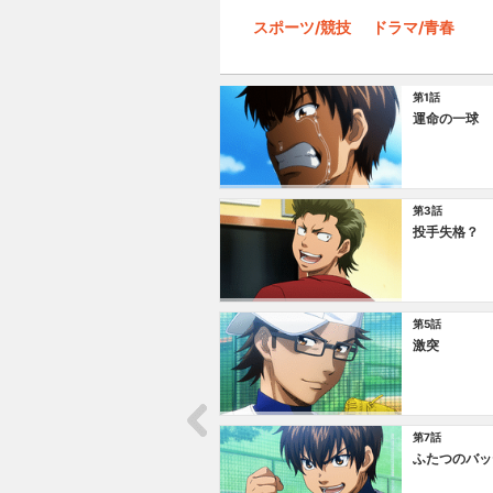
スポーツ/競技
ドラマ/青春
第1話
運命の一球
第3話
投手失格？
第5話
激突
第7話
ふたつのバッ