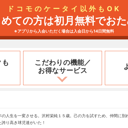
ドコモのケータイ以外もOK
じめての方は初月無料でおた
※アプリから入会いただく場合は入会日から14日間無料
クも
こだわりの機能／
お得なサービス
年の人生を一変させる。沢村栄純１５歳。己の力を試すため、仲間に別
た誇り高き球児達がいた！