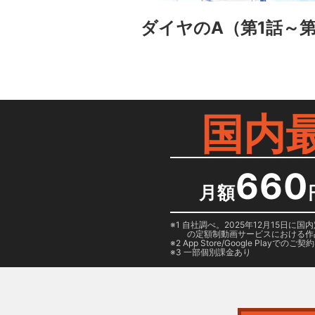
ダイヤのA（第1話～第
国内
660
月額
1 自社調べ。2025年12月15
の定額制動画サービスにおける作
2
App Store/Google Play
でのご契約は
3 一部個別課金あり