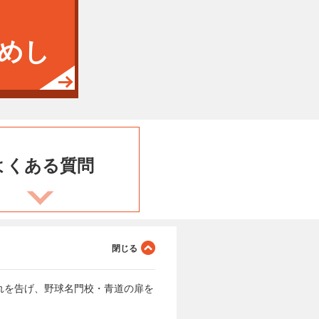
めし
よくある
質問
れを告げ、野球名門校・青道の扉を