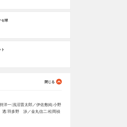
第
クセ球
夢
第
ット
公
持洋一:浅沼晋太郎／伊佐敷純:小野
 透:羽多野 渉／金丸信二:松岡禎