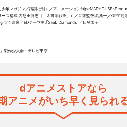
年マガジン／講談社刊）／アニメーション制作:MADHOUSE×Producti
ーズ構成:古怒田健志（「図書館戦争」）／音響監督:髙桑一／OP主題歌:
ring 大石昌良／EDテーマ曲:｢Seek Diamonds｣／日笠陽子
A」製作委員会・テレビ東京
dアニメストアなら
期アニメがいち早く見られ