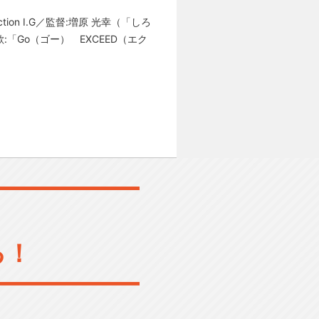
on I.G／監督:増原 光幸（「しろ
「Go（ゴー） EXCEED（エク
る！