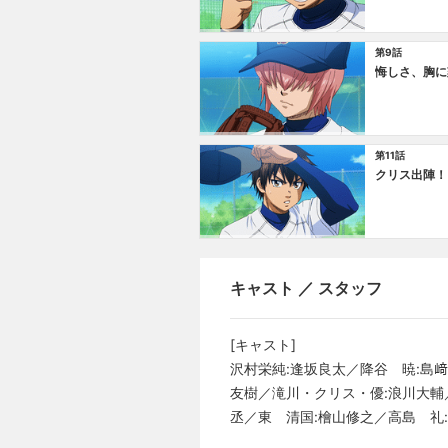
第9話
悔しさ、胸に
第11話
クリス出陣！
キャスト ／ スタッフ
[キャスト]
沢村栄純:逢坂良太／降谷 暁:島
友樹／滝川・クリス・優:浪川大輔
丞／東 清国:檜山修之／高島 礼: