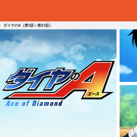
ダイヤのA（第1話～第51話）