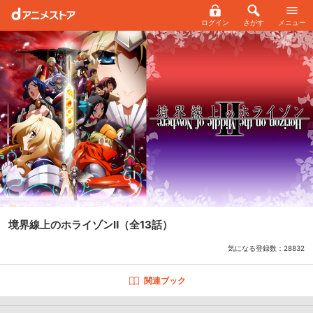
ログイン
さがす
メニュー
境界線上のホライゾンⅡ
（全13話）
気になる登録数：
28832
関連ブック