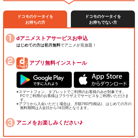
ドコモのケータイを
ドコモのケータイを
お持ちの方
お持ちでない方
dアニメストアサービスお申込
はじめての方は初月無料
でアニメが見放題！
アプリ無料インストール
スマートフォン、タブレットでご利用のお客様のみが対象です。
PCでご利用のお客様はブラウザ上でサービスをご利用いただけま
す。
アプリから入会いただく場合は、月額760円(税込)、はじめての方の
無料期間は入会日から14日間となります。
アニメをお楽しみください♪