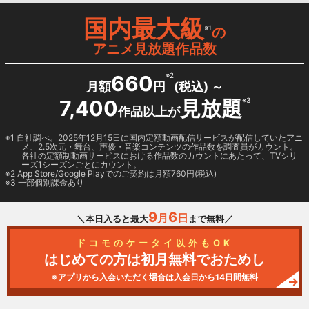
国内最大級
※1
の
アニメ見放題作品数
660
※2
月額
円
(税込) ～
7,400
見放題
※3
作品以上が
1 自社調べ。2025年12月15日に国内定額動画配信サービスが配信していたアニ
メ、2.5次元・舞台、声優・音楽コンテンツの作品数を調査員がカウント。
各社の定額制動画サービスにおける作品数のカウントにあたって、TVシリ
ーズ1シーズンごとにカウント。
2
App Store/Google Play
でのご契約は月額760円(税込)
3 一部個別課金あり
9
6
月
日
＼本日入ると最大
まで無料／
ドコモのケータイ以外もOK
はじめての方は初月無料でおためし
※アプリから入会いただく場合は入会日から14日間無料