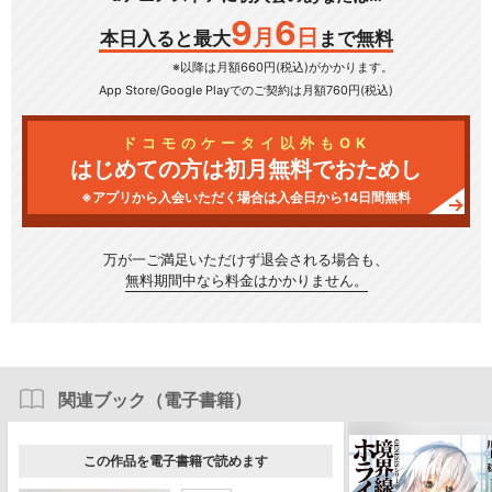
9
6
月
日
本日入ると最大
まで無料
※以降は月額660円(税込)がかかります。
App Store/Google Play
でのご契約は月額760円(税込)
ドコモのケータイ以外もOK
はじめての方は初月無料でおためし
※アプリから入会いただく場合は入会日から14日間無料
万が一ご満足いただけず
退会される場合も、
無料期間中なら料金はかかりません。
関連ブック（電子書籍）
この作品を電子書籍で読めます