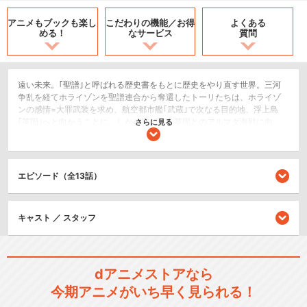
アニメもブックも
楽し
こだわりの機能／
お得
よくある
める！
なサービス
質問
遠い未来。｢聖譜｣と呼ばれる歴史書をもとに歴史をやり直す世界。三河
争乱を経てホライゾンを聖譜連合から奪還したトーリたちは、ホライゾ
ンの感情=大罪武装を求め、航空都市艦｢武蔵｣で次なる目的地、浮上島
｢英国｣へと向かうことに。しかし同じ頃、英国とのアルマダ海戦に向
さらに見る
け、三征西班牙も行動を開始していた…。妖精女王の統べる英国で、トー
リたちの新たな戦いが幕を開ける！
SF/ファンタジー
エピソード（全13話）
アクション/バトル
恋愛/ラブコメ
キャスト ／ スタッフ
シリーズ／関連のアニメ作品
境界線上のホライゾン
dアニメストアなら
今期アニメがいち早く見られる！