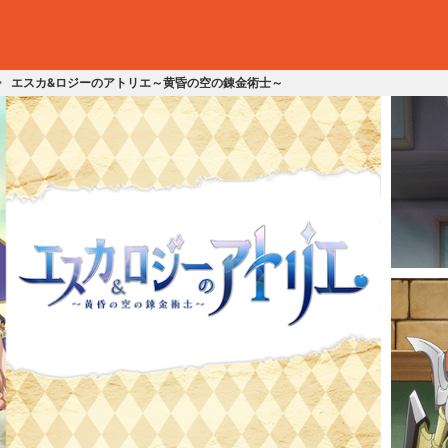
エスカ&ロジーのアトリエ～黄昏の空の錬金術士～