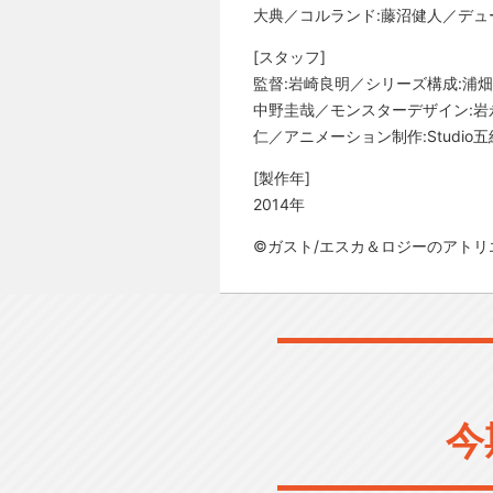
大典／コルランド:藤沼健人／デュ
[スタッフ]
監督:岩崎良明／シリーズ構成:浦
中野圭哉／モンスターデザイン:岩
仁／アニメーション制作:Studio五
[製作年]
2014年
©ガスト/エスカ＆ロジーのアトリ
今