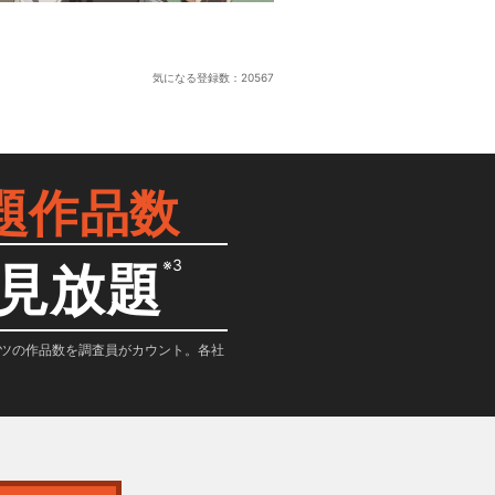
気になる登録数：
20567
題作品数
※3
見放題
テンツの作品数を調査員がカウント。各社