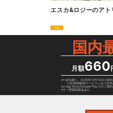
エスカ&ロジーのアト
720p
国内
660
月額
1 自社調べ。2025年12月15
の定額制動画サービスにおける作
2
App Store/Google Play
でのご契約は
3 一部個別課金あり