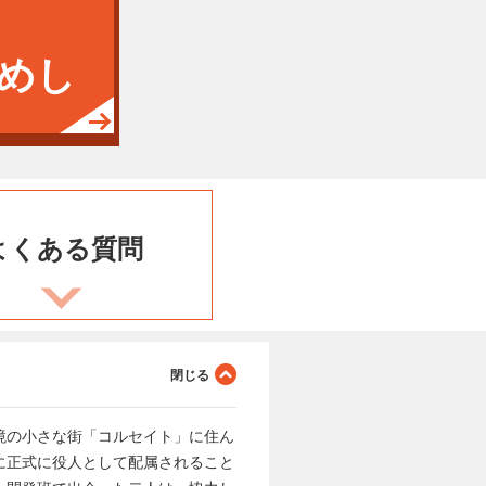
めし
よくある
質問
境の小さな街「コルセイト」に住ん
に正式に役人として配属されること