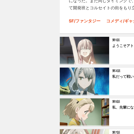
になった。また同じタイミングで
て開発班とコルセイトの街をもり
SF/ファンタジー
コメディ/ギャ
第1話
ようこそアト
第3話
私だって戦い
第5話
私、先輩にな
第7話