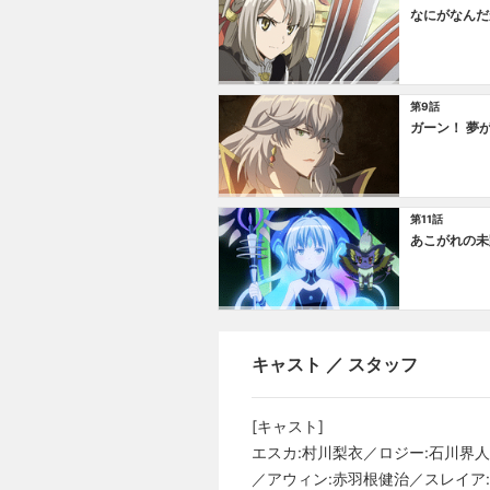
なにがなんだ
第9話
ガーン！ 夢
第11話
あこがれの未
キャスト ／ スタッフ
[キャスト]
エスカ:村川梨衣／ロジー:石川界
／アウィン:赤羽根健治／スレイア