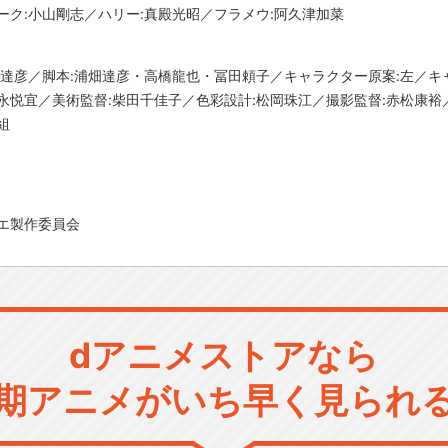
ーク:小山剛志／ハリー:真殿光昭／フラメウ:阿久津加菜
畑達彦／脚本:浦畑達彦・高橋龍也・冨田頼子／キャラクター原案:左／キ
永悦宜／美術監督:柴田千佳子／色彩設計:松岡珠江／撮影監督:赤松康裕
組
エ製作委員会
dアニメストアなら
期アニメがいち早く見られ