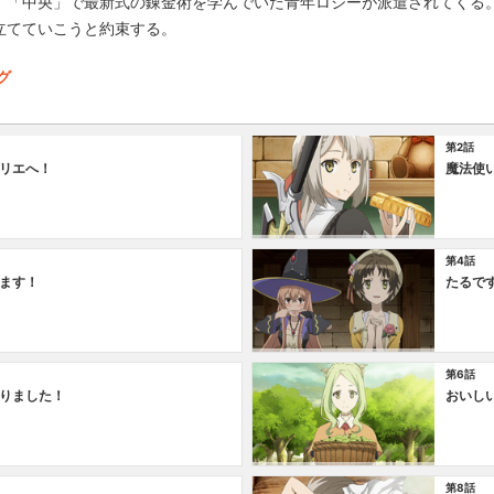
、「中央」で最新式の錬金術を学んでいた青年ロジーが派遣されてくる
立てていこうと約束する。
グ
第2話
リエへ！
魔法使
第4話
ます！
たるで
第6話
りました！
おいし
第8話