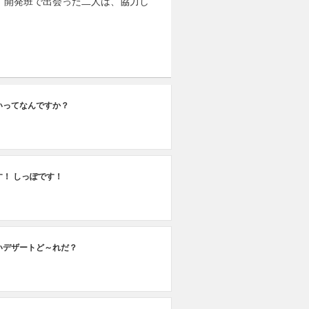
。開発班で出会った二人は、協力し
いってなんですか？
す！ しっぽです！
いデザートど～れだ？