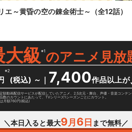
リエ～黄昏の空の錬金術士～
（全12話）
最大級
※1
の
アニメ見放
※2
7,400
円
(税込) ～
｜
作品以上が
日に国内定額動画配信サービスが配信していたアニメ、2.5次元・舞台、声優・音楽コン
品数のカウントにあたって、TVシリーズ1シーズンごとにカウント。
月額760円(税込)
9
6
月
日
＼本日入ると最大
まで無料／