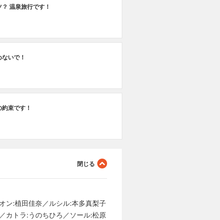
ツ？ 温泉旅行です！
めないで！
の約束です！
オン:植田佳奈／ルシル:本多真梨子
／カトラ:うのちひろ／ソール:松原