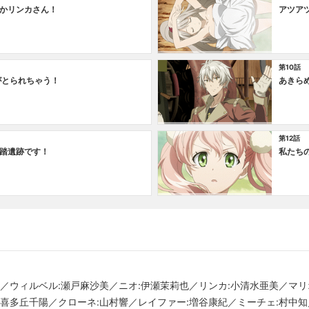
かリンカさん！
アツア
第10話
がとられちゃう！
あきら
第12話
踏遺跡です！
私たち
人／ウィルベル:瀬戸麻沙美／ニオ:伊瀬茉莉也／リンカ:小清水亜美／マリ
:喜多丘千陽／クローネ:山村響／レイファー:増谷康紀／ミーチェ:村中知