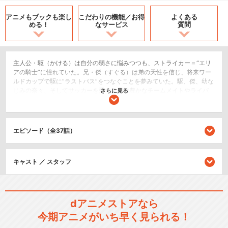
アニメもブックも
楽し
こだわりの機能／
お得
よくある
める！
なサービス
質問
主人公・駆（かける）は自分の弱さに悩みつつも、ストライカー＝“エリ
アの騎士”に憧れていた。兄・傑（すぐる）は弟の天性を信じ、将来ワー
ルドカップで駆に”ラストパス”をつなぐことを夢みていた。駆、傑、幼な
じみの奈々、そしてサッカーを愛する個性豊かなチームメイトやライバ
さらに見る
ルたちが、ひたむきに、サッカーという青春に向き合っていく群像劇。
「エリアの騎士」は世代を超えて多くの人達の共感を呼ぶ、熱いサッカ
ーアニメです。
エピソード（全37話）
スポーツ/競技
ドラマ/青春
キャスト ／ スタッフ
閉じる
dアニメストアなら
今期アニメがいち早く見られる！