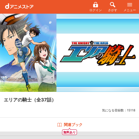
ログイン
さがす
メニュー
エリアの騎士
（全37話）
気になる登録数：
15118
関連ブック
無料あり