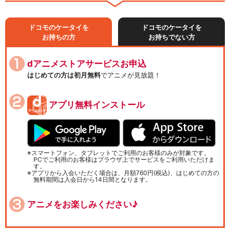
ドコモのケータイを
ドコモのケータイを
お持ちの方
お持ちでない方
dアニメストアサービスお申込
はじめての方は初月無料
でアニメが見放題！
アプリ無料インストール
スマートフォン、タブレットでご利用のお客様のみが対象です。
PCでご利用のお客様はブラウザ上でサービスをご利用いただけま
す。
アプリから入会いただく場合は、月額760円(税込)、はじめての方の
無料期間は入会日から14日間となります。
アニメをお楽しみください♪