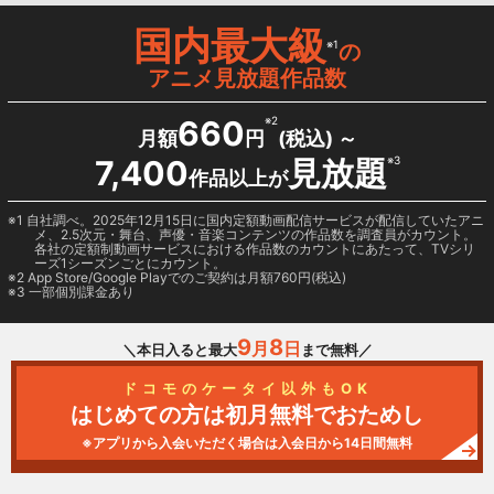
国内最大級
※1
の
アニメ見放題作品数
660
※2
月額
円
(税込) ～
7,400
見放題
※3
作品以上が
1 自社調べ。2025年12月15日に国内定額動画配信サービスが配信していたアニ
メ、2.5次元・舞台、声優・音楽コンテンツの作品数を調査員がカウント。
各社の定額制動画サービスにおける作品数のカウントにあたって、TVシリ
ーズ1シーズンごとにカウント。
2
App Store/Google Play
でのご契約は月額760円(税込)
3 一部個別課金あり
9
8
月
日
＼本日入ると最大
まで無料／
ドコモのケータイ以外もOK
はじめての方は初月無料でおためし
※アプリから入会いただく場合は入会日から14日間無料