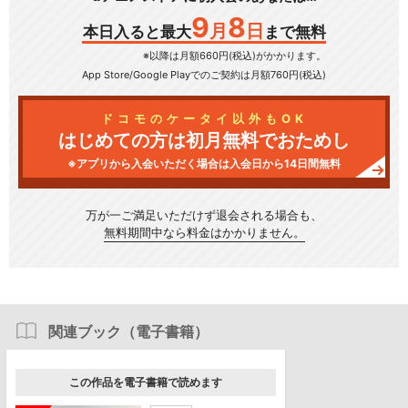
9
8
月
日
本日入ると最大
まで無料
※以降は月額660円(税込)がかかります。
App Store/Google Play
でのご契約は月額760円(税込)
ドコモのケータイ以外もOK
はじめての方は初月無料でおためし
※アプリから入会いただく場合は入会日から14日間無料
万が一ご満足いただけず
退会される場合も、
無料期間中なら料金はかかりません。
関連ブック（電子書籍）
この作品を電子書籍で読めます