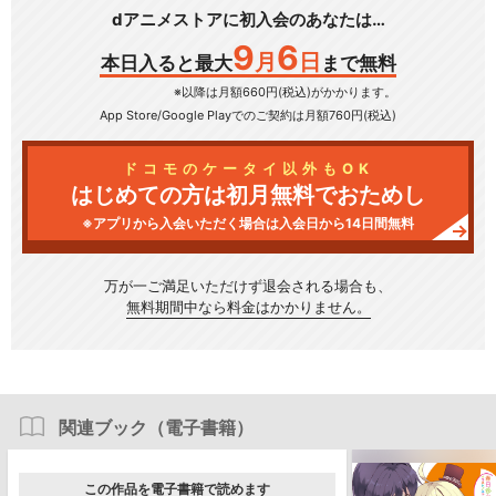
dアニメストアに初入会のあなたは…
9
6
月
日
本日入ると最大
まで無料
※以降は月額660円(税込)がかかります。
App Store/Google Play
でのご契約は月額760円(税込)
ドコモのケータイ以外もOK
はじめての方は初月無料でおためし
※アプリから入会いただく場合は入会日から14日間無料
万が一ご満足いただけず
退会される場合も、
無料期間中なら料金はかかりません。
関連ブック（電子書籍）
この作品を電子書籍で読めます