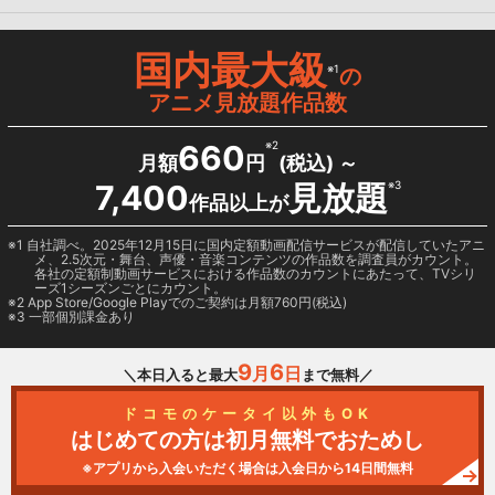
国内最大級
※1
の
アニメ見放題作品数
660
※2
月額
円
(税込) ～
7,400
見放題
※3
作品以上が
1 自社調べ。2025年12月15日に国内定額動画配信サービスが配信していたアニ
メ、2.5次元・舞台、声優・音楽コンテンツの作品数を調査員がカウント。
各社の定額制動画サービスにおける作品数のカウントにあたって、TVシリ
ーズ1シーズンごとにカウント。
2
App Store/Google Play
でのご契約は月額760円(税込)
3 一部個別課金あり
9
6
月
日
＼本日入ると最大
まで無料／
ドコモのケータイ以外もOK
はじめての方は初月無料でおためし
※アプリから入会いただく場合は入会日から14日間無料