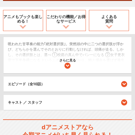
アニメもブックも
楽し
こだわりの機能／
お得
よくある
める！
なサービス
質問
呪われた甘草奏の能力｢絶対選択肢｣。突然頭の中に二つの選択肢が浮か
び、どちらかを選んでそのとおりに行動しなければ、頭痛が走る。しか
し、その選択肢とは、選べ ①校庭の真ん中でパン一になる ②女子更衣
室で下半身裸になる というふざけたものばかり。時と場合を選ばず発生
さらに見る
する絶対選択肢のせいで奏は奇行を繰り返し、学園で｢お断り5(ファイ
ブ)｣と呼ばれて女子に白い目で見られ続けているのだ。そんなある日、選
択肢を選んだ彼のもとに空から美少女が落ちてきた! 彼女は神様から与え
られるミッションをクリアするために遣わされたパートナーだというが
エピソード（全10話）
――!? 学園ラブコメ生活を取り戻すために、奏は全力でアホミッション
に立ち向かう！
恋愛/ラブコメ
キャスト ／ スタッフ
閉じる
dアニメストアなら