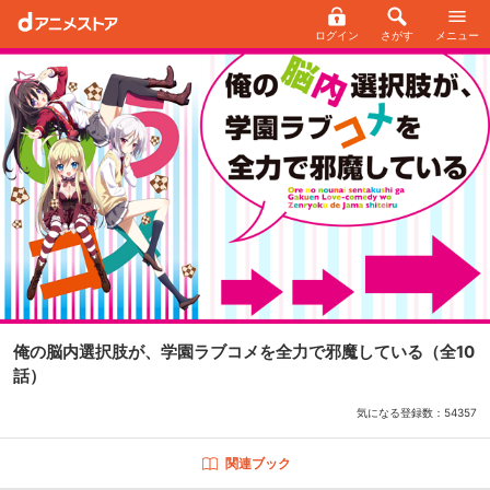
ログイン
さがす
メニュー
俺の脳内選択肢が、学園ラブコメを全力で邪魔している
（全10
話）
気になる登録数：
54357
関連ブック