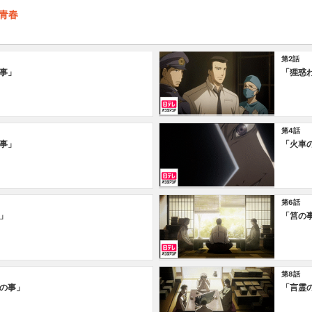
/青春
第2話
事」
「狸惑
第4話
事」
「火車
第6話
」
「筥の
第8話
の事」
「言霊