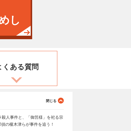
めし
よくある
質問
ラ殺人事件と、「御筥様」を祀る宗
探偵の榎木津らが事件を追う！