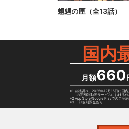
魍魎の匣
（全13話）
国内
660
月額
1 自社調べ。2025年12月15
の定額制動画サービスにおける作
2
App Store/Google Play
でのご契約は
3 一部個別課金あり