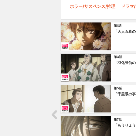
ホラー/サスペンス/推理
ドラマ
第1話
「天人五衰の
第3話
「羽化登仙の
第5話
「千里眼の事
第7話
「もうりょう