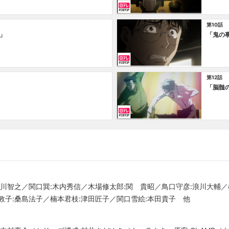
第10話
」
「鬼の
第12話
「脳髄
森川智之／関口巽:木内秀信／木場修太郎:関 貴昭／鳥口守彦:浪川大輔／
敦子:桑島法子／楠本君枝:津田匠子／関口雪絵:本田貴子 他