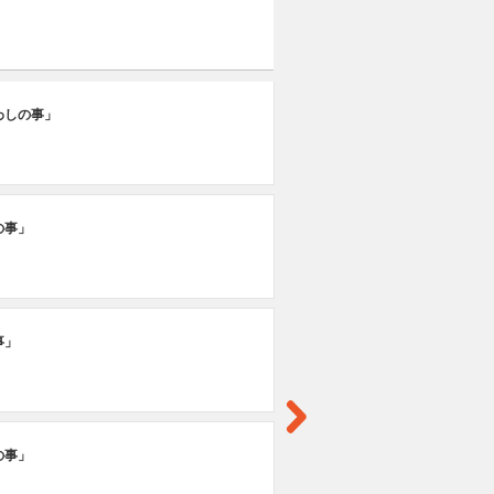
第
わしの事」
「
の事」
事」
の事」