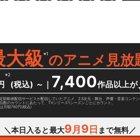
最大級
※1
の
アニメ見放
※2
7,400
円
(税込) ～
｜
作品以上が
日に国内定額動画配信サービスが配信していたアニメ、2.5次元・舞台、声優・音楽コン
品数のカウントにあたって、TVシリーズ1シーズンごとにカウント。
月額760円(税込)
9
9
月
日
＼本日入ると最大
まで無料／