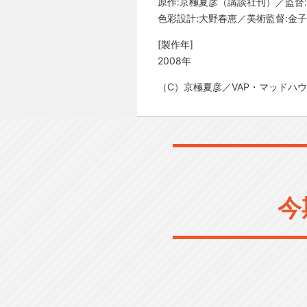
原作:京極夏彦（講談社刊）／監督
色彩設計:大野春恵／美術監督:金子
[製作年]
2008年
（C）京極夏彦／VAP・マッドハウス
今