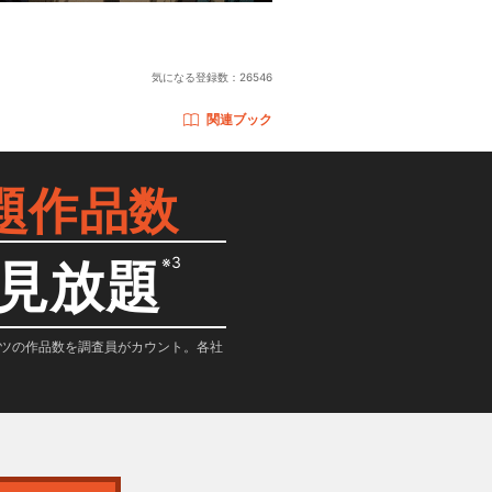
気になる登録数：
26546
関連ブック
題作品数
※3
見放題
テンツの作品数を調査員がカウント。各社