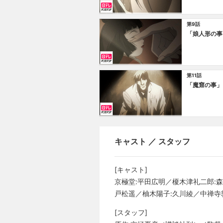
第9話
「娘人形の事
第11話
「魔窟の事」
キャスト ／ スタッフ
[キャスト]
京極堂:平田広明／榎木津礼二郎:
戸松遥／柚木陽子:久川綾／中禅寺
[スタッフ]