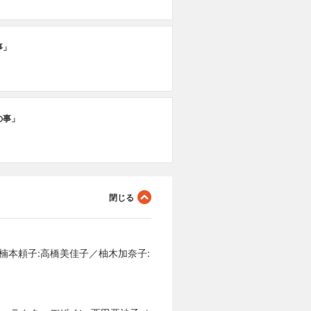
事」
の事」
楠本頼子:高橋美佳子／柚木加奈子: