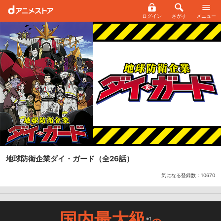
ログイン
さがす
メニュー
地球防衛企業ダイ・ガード
（全26話）
気になる登録数：
10670
国内最大級
※1