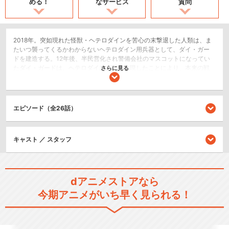
める！
なサービス
質問
2018年。突如現れた怪獣・ヘテロダインを苦心の末撃退した人類は、ま
たいつ襲ってくるかわからないヘテロダイン用兵器として、ダイ・ガー
ドを建造する。12年後、半民営化され警備会社のマスコットになってい
たダイ・ガードは、ヘテロダインが再び出現したことにより、本来の戦
さらに見る
闘マシンとしての機能を取り戻し…。
SF/ファンタジー
ロボット/メカ
エピソード（全26話）
閉じる
キャスト ／ スタッフ
dアニメストアなら
今期アニメがいち早く見られる！