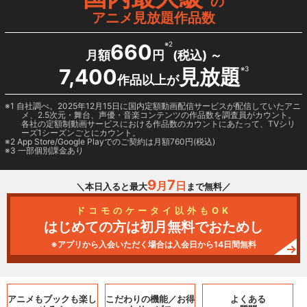
の
アニメ見放題作品数
660
※2
月額
円
(税込) ～
7,400
見放題
※3
作品以上が
1 自社調べ。2025年12月15日に国内定額動画配信サービスが配信していたアニ
メ、2.5次元・舞台、声優・音楽コンテンツの作品数を調査員がカウント。
各社の定額制動画サービスにおける作品数のカウントにあたって、TVシリ
ーズ1シーズンごとにカウント。
2
App Store/Google Play
でのご契約は月額760円(税込)
3 一部個別課金あり
9
7
月
日
＼本日入ると最大
まで無料／
ドコモのケータイ以外もOK
はじめての方は初月無料でおためし
※アプリから入会いただく場合は入会日から14日間無料
アニメもブックも
楽し
こだわりの機能／
お得
よくある