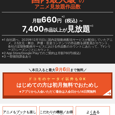
の
アニメ見放題作品数
660
※2
月額
円
(税込) ～
7,400
見放題
※3
作品以上が
1 自社調べ。2025年12月15日に国内定額動画配信サービスが配信していたアニ
メ、2.5次元・舞台、声優・音楽コンテンツの作品数を調査員がカウント。
各社の定額制動画サービスにおける作品数のカウントにあたって、TVシリ
ーズ1シーズンごとにカウント。
2
App Store/Google Play
でのご契約は月額760円(税込)
3 一部個別課金あり
9
6
月
日
＼本日入ると最大
まで無料／
ドコモのケータイ以外もOK
はじめての方は初月無料でおためし
※アプリから入会いただく場合は入会日から14日間無料
アニメもブックも
楽し
こだわりの機能／
お得
よくある