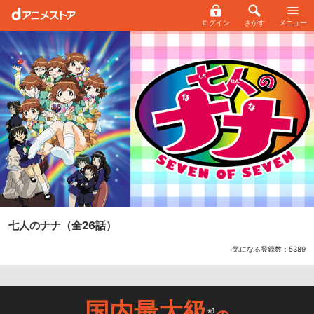
ログイン
さがす
メニュー
七人のナナ
（全26話）
気になる登録数：
5389
国内最大級
※1