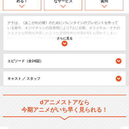
める！
なサービス
質問
ナナは、《あこがれの彼》のためにバレンタインのプレゼントを作って
いる最中、オジイチャンの珍発明により7人に分裂。オリジナル・ナナの
さまざまな特徴を誇張したような超個性的な分身が6人も現れてしまい、
あげく7人まとめて受験を邪魔するへんてこな敵と戦う《ナナレンジャ
さらに見る
ー》にされてしまったからもうたいへん！
恋愛/ラブコメ
エピソード（全26話）
閉じる
キャスト ／ スタッフ
dアニメストアなら
今期アニメがいち早く見られる！