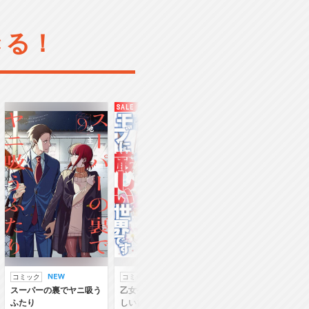
きる！
コミック
コミック
ラノベ
スーパーの裏でヤニ吸う
乙女ゲー世界はモブに厳
乙女ゲー世界はモブ
ふたり
しい世界です
しい世界です