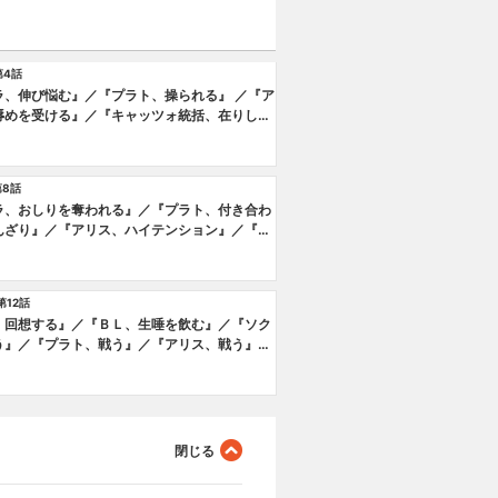
第4話
ラ、伸び悩む』／『プラト、操られる』 ／『ア
辱めを受ける』／『キャッツォ統括、在りし日
』／『ＢＬ、涙する』
第8話
ラ、おしりを奪われる』／『プラト、付き合わ
んざり』／『アリス、ハイテンション』／『Ｂ
己暗示をかける』／『３姉妹、殺し合う』
第12話
、回想する』／『ＢＬ、生唾を飲む』／『ソク
う』／『プラト、戦う』／『アリス、戦う』／
、逃げる』／『ＢＬ、逃げる』