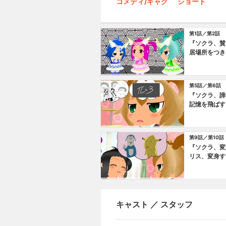
コメディ/ギャグ
ショート
第1話／第2話
『ソクラ、賛
居場所をつき
『ソクラ、結
返る』／『ア
第5話／第6話
『ソクラ、諦
記憶を飛ばす
ト、好き嫌い
第9話／第10話
『ソクラ、変
リス、変身す
ト、肩が張る
キャスト ／ スタッフ