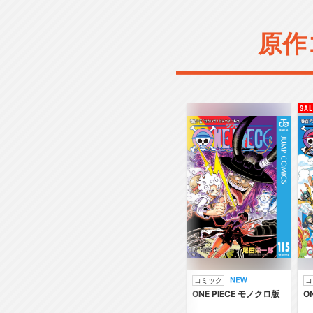
原作
コミック
コ
ONE PIECE モノクロ版
O