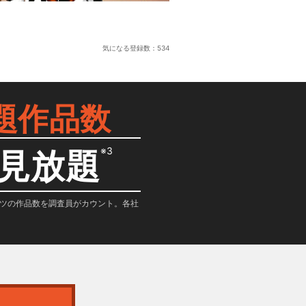
気になる登録数：
534
題作品数
※3
見放題
テンツの作品数を調査員がカウント。各社