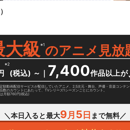
話）
最大級
※1
の
アニメ見放
※2
7,400
円
(税込) ～
｜
作品以上が
日に国内定額動画配信サービスが配信していたアニメ、2.5次元・舞台、声優・音楽コン
品数のカウントにあたって、TVシリーズ1シーズンごとにカウント。
月額760円(税込)
9
5
月
日
＼本日入ると最大
まで無料／