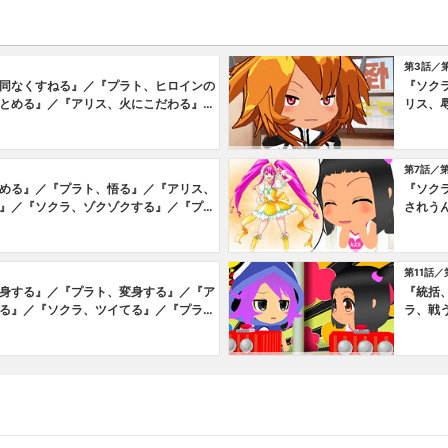
第3話／
同なくすねる』／『プラト、ヒロインの
『ソク
とめる』／『アリス、火にこだわる』／
リス、
婚詐欺に遭う』／『プラト、人生を振り
を語る
リス、スイーツ好き設定が加わる』
第7話／
める』／『プラト、悟る』／『アリス、
『ソク
』／『ソクラ、ゾクゾクする』／『プラ
されう
が発覚』／『アリス、ぷよる』
Ｌ、自
第11話／
身する』／『プラト、変身する』／『ア
『統括
る』／『ソクラ、ツイてる』／『プラ
ラ、戦
』／『アリス、やる気まんまん』
『統括