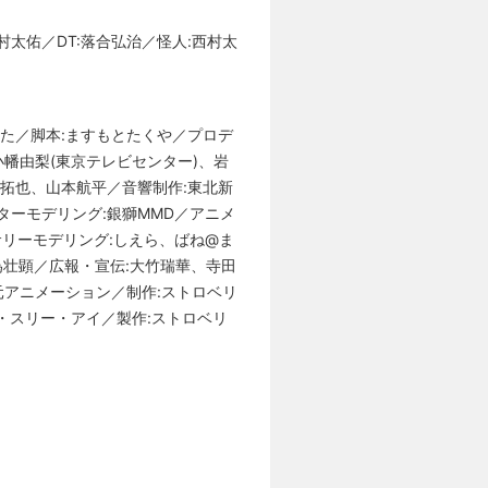
村太佑／DT:落合弘治／怪人:西村太
た／脚本:ますもとたくや／プロデ
幡由梨(東京テレビセンター)、岩
野拓也、山本航平／音響制作:東北新
ターモデリング:銀獅MMD／アニメ
サリーモデリング:しえら、ばね@ま
為壮顕／広報・宣伝:大竹瑞華、寺田
6次元アニメーション／制作:ストロベリ
・スリー・アイ／製作:ストロベリ