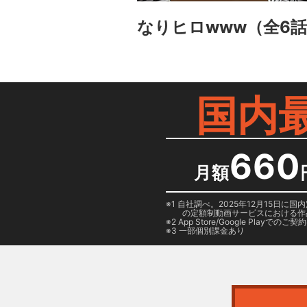
なりヒロwww
（全6
国内
660
月額
1 自社調べ。2025年12月15
の定額制動画サービスにおける作
2
App Store/Google Play
でのご契約は
3 一部個別課金あり