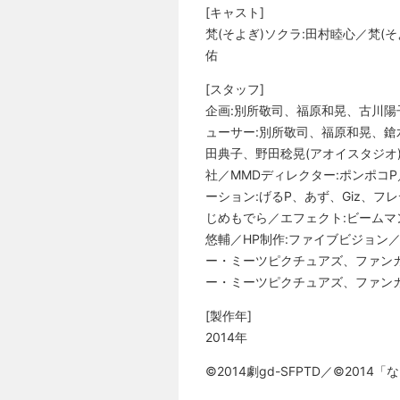
[キャスト]
梵(そよぎ)ソクラ:田村睦心／梵(
佑
[スタッフ]
企画:別所敬司、福原和晃、古川陽
ューサー:別所敬司、福原和晃、鎗
田典子、野田稔晃(アオイスタジオ
社／MMDディレクター:ポンポコ
ーション:げるP、あず、Giz、フ
じめもでら／エフェクト:ビームマ
悠輔／HP制作:ファイブビジョン／音
ー・ミーツピクチュアズ、ファンカ
ー・ミーツピクチュアズ、ファンカン
[製作年]
2014年
©2014劇gd-SFPTD／©201