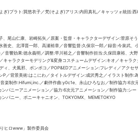
そよぎ)プラト:巽悠衣子／梵(そよぎ)アリス:内田真礼／キャッツォ統括:西
子、尾山仁康、岩崎拓矢／原案・監督・キャラクターデザイン:菅原そう
水善史、北澤晋一郎、高瀬裕章／音響監督:久保宗一郎／録音:今泉武、小
)／音響効果:徳永義明／調整:早川裕之／音響制作担当:久保田康裕、大
P／キャラクターモデリング&変身コスチュームデザイン:キオ／キャラク
レディ、犬風邪、ポンポコ／POP&EDアニメーション:フレディ／アクセ
ンP／背景美術:はこにわ／タイトルデザイン:成沢秀之／イラスト制作:
楽制作:Hifumi,inc.／劇伴作曲:y0c1e、永山ひろなお／制作協力:
ンパニーアニメーション／協力:6次元アニメーション／制作協力:シー
パニー、ポニーキャニオン、TOKYOMX、MEMETOKYO
4「なりヒロwww」製作委員会