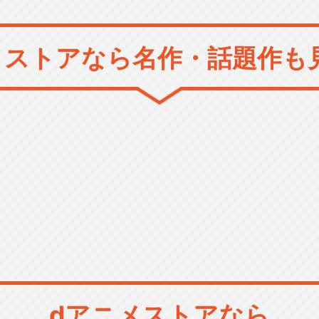
メストアなら
名作・話題作も
dアニメストアなら