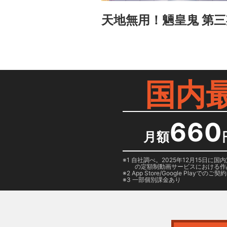
天地無用！魎皇鬼 第三
国内
660
月額
1 自社調べ。2025年12月15
の定額制動画サービスにおける作
2
App Store/Google Play
でのご契約は
3 一部個別課金あり