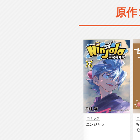
原作
コミック
コ
ニンジャラ
ち
て