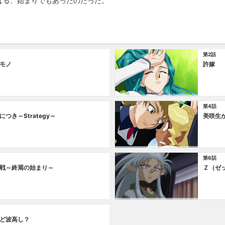
なる、始まりでもあったのだった。
第2話
モノ
許嫁
第4話
つき～Strategy～
美咲生
第6話
戦～終焉の始まり～
Ｚ（ゼ
ど波高し？