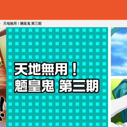
天地無用！魎皇鬼 第三期