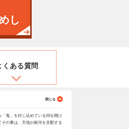
めし
よくある
質問
る「鬼」を封じ込めている祠を開け
てその事は、天地が銀河を支配する