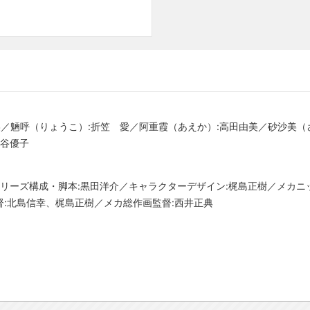
美／魎呼（りょうこ）:折笠 愛／阿重霞（あえか）:高田由美／砂沙美（
水谷優子
シリーズ構成・脚本:黒田洋介／キャラクターデザイン:梶島正樹／メカニ
:北島信幸、梶島正樹／メカ総作画監督:西井正典