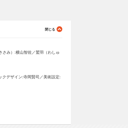
ささみ）:横山智佐／鷲羽（わしゅ
ックデザイン:寺岡賢司／美術設定: