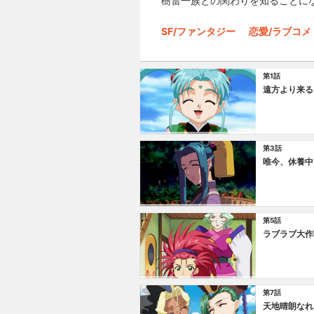
樹雷一族との関わりを知ることに
SF/ファンタジー
恋愛/ラブコメ
第1話
遠方より来る
第3話
唯今、休養中に
第5話
ラブラブ大作
第7話
天地晴朗なれ