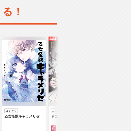
きる！
コミック
コミック
コミック
乙女怪獣キャラメリゼ
ヤニねこ
落第賢者の学院無
～二度目の転生、Ｓ
クチート魔術師冒険