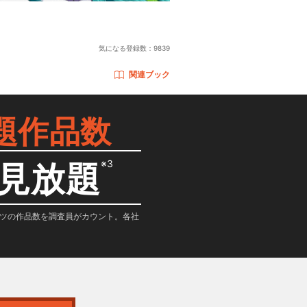
気になる登録数：
9839
関連ブック
題作品数
※3
見放題
テンツの作品数を調査員がカウント。各社