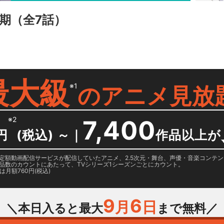
期
（全7話）
最大級
※1
の
アニメ見放
※2
7,400
円
(税込) ～
｜
作品以上が
日に国内定額動画配信サービスが配信していたアニメ、2.5次元・舞台、声優・音楽コン
品数のカウントにあたって、TVシリーズ1シーズンごとにカウント。
月額760円(税込)
9
6
月
日
＼本日入ると最大
まで無料／