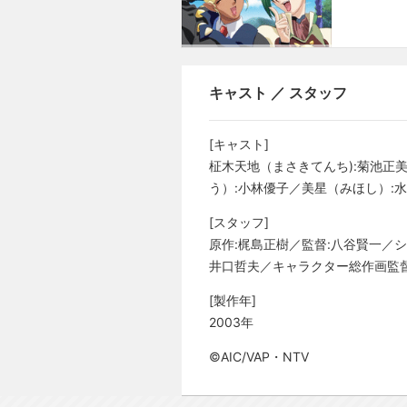
キャスト ／ スタッフ
[キャスト]
柾木天地（まさきてんち):菊池正
う）:小林優子／美星（みほし）:
[スタッフ]
原作:梶島正樹／監督:八谷賢一／
井口哲夫／キャラクター総作画監督
[製作年]
2003年
©AIC/VAP・NTV