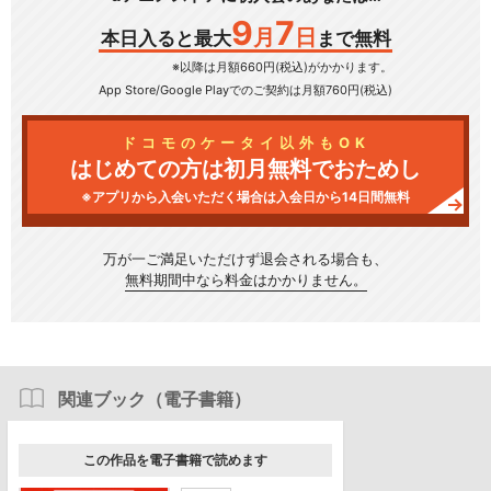
9
7
月
日
本日入ると最大
まで無料
※以降は月額660円(税込)がかかります。
App Store/Google Play
でのご契約は月額760円(税込)
ドコモのケータイ以外もOK
はじめての方は初月無料でおためし
※アプリから入会いただく場合は入会日から14日間無料
万が一ご満足いただけず
退会される場合も、
無料期間中なら料金はかかりません。
関連ブック（電子書籍）
この作品を電子書籍で読めます