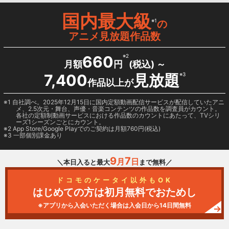
国内最大級
※1
の
アニメ見放題作品数
660
※2
月額
円
(税込) ～
7,400
見放題
※3
作品以上が
1 自社調べ。2025年12月15日に国内定額動画配信サービスが配信していたアニ
メ、2.5次元・舞台、声優・音楽コンテンツの作品数を調査員がカウント。
各社の定額制動画サービスにおける作品数のカウントにあたって、TVシリ
ーズ1シーズンごとにカウント。
2
App Store/Google Play
でのご契約は月額760円(税込)
3 一部個別課金あり
9
7
月
日
＼本日入ると最大
まで無料／
ドコモのケータイ以外もOK
はじめての方は初月無料でおためし
※アプリから入会いただく場合は入会日から14日間無料