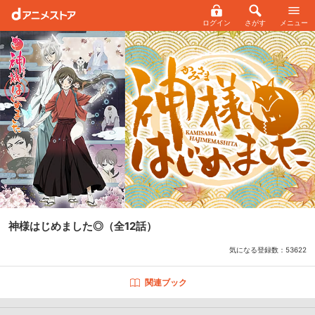
ログイン
さがす
メニュー
神様はじめました◎
（全12話）
気になる登録数：
53622
関連ブック