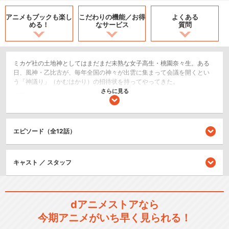
アニメもブックも
楽し
こだわりの機能／
お得
よくある
める！
なサービス
質問
ミカゲ社の土地神としてはまだまだ未熟な女子高生・桃園奈々生。ある
日、風神・乙比古が、毎年全国の神々が出雲に集まって会議を開くとい
う「神議り」（かむはかり）の招待状を持ってやってきた。
さらに見る
恋愛/ラブコメ
コメディ/ギャグ
エピソード（全12話）
シリーズ／関連のアニメ作品
神様はじめました
キャスト ／ スタッフ
dアニメストアなら
今期アニメがいち早く見られる！