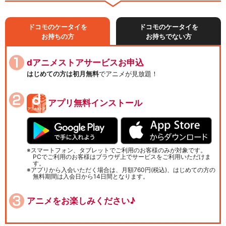
ドコモのケータイを
ドコモのケータイを
お持ちの方
お持ちでない方
dアニメストアサービスお申込
はじめての方は初月無料
でアニメが見放題！
アプリ無料インストール
スマートフォン、タブレットでご利用のお客様のみが対象です。
PCでご利用のお客様はブラウザ上でサービスをご利用いただけま
す。
アプリから入会いただく場合は、月額760円(税込)、はじめての方の
無料期間は入会日から14日間となります。
アニメをお楽しみください♪