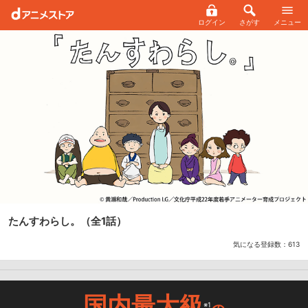
ログイン
さがす
メニュー
たんすわらし。
（全1話）
気になる登録数：
613
国内最大級
※1