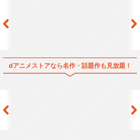
パロルのみらい島
dアニメストアなら
名作・話題作も見放題！
龍 -RYO-
大きい１年生と小さな２年生