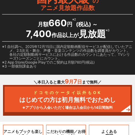
の
アニメ見放題作品数
660
※2
月額
円
(税込) ～
7,400
見放題
※3
作品以上が
1 自社調べ。2025年12月15日に国内定額動画配信サービスが配信していたアニ
メ、2.5次元・舞台、声優・音楽コンテンツの作品数を調査員がカウント。
各社の定額制動画サービスにおける作品数のカウントにあたって、TVシリ
ーズ1シーズンごとにカウント。
2
App Store/Google Play
でのご契約は月額760円(税込)
3 一部個別課金あり
9
7
月
日
＼本日入ると最大
まで無料／
ドコモのケータイ以外もOK
はじめての方は初月無料でおためし
※アプリから入会いただく場合は入会日から14日間無料
アニメもブックも
楽し
こだわりの機能／
お得
よくある