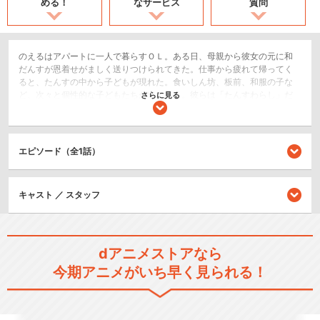
める！
なサービス
質問
のえるはアパートに一人で暮らすＯＬ。ある日、母親から彼女の元に和
だんすが恩着せがましく送りつけられてきた。仕事から疲れて帰ってく
ると、たんすの中から子どもが現れた。食いしん坊、板前、和服の子な
ど、次々と個性的な子どもたちが出てくる。彼らは「たんすわらし」だ
さらに見る
った。大騒動が巻き起こり、最初は戸惑っていたのえるだったが、とも
に暮らすうちにかつて経験したことのない感情がわきあがる。
コメディ/ギャグ
エピソード（全1話）
シリーズ／関連のアニメ作品
キャスト ／ スタッフ
わすれなぐも
dアニメストアなら
今期アニメがいち早く見られる！
アルモニ