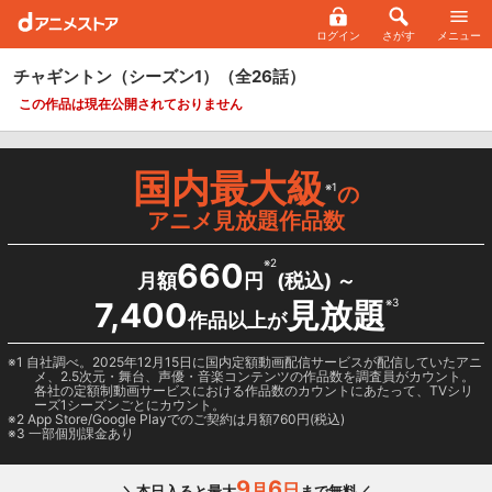
ログイン
さがす
メニュー
チャギントン（シーズン1）
（全26話）
この作品は現在公開されておりません
国内最大級
※1
の
アニメ見放題作品数
660
※2
月額
円
(税込) ～
7,400
見放題
※3
作品以上が
1 自社調べ。2025年12月15日に国内定額動画配信サービスが配信していたアニ
メ、2.5次元・舞台、声優・音楽コンテンツの作品数を調査員がカウント。
各社の定額制動画サービスにおける作品数のカウントにあたって、TVシリ
ーズ1シーズンごとにカウント。
2
App Store/Google Play
でのご契約は月額760円(税込)
3 一部個別課金あり
9
6
月
日
＼本日入ると最大
まで無料／