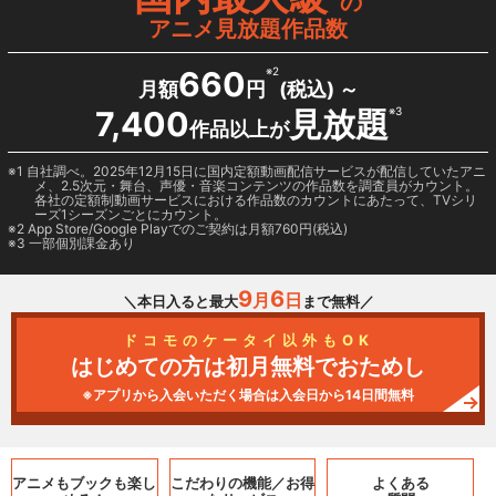
の
アニメ見放題作品数
660
※2
月額
円
(税込) ～
7,400
見放題
※3
作品以上が
1 自社調べ。2025年12月15日に国内定額動画配信サービスが配信していたアニ
メ、2.5次元・舞台、声優・音楽コンテンツの作品数を調査員がカウント。
各社の定額制動画サービスにおける作品数のカウントにあたって、TVシリ
ーズ1シーズンごとにカウント。
2
App Store/Google Play
でのご契約は月額760円(税込)
3 一部個別課金あり
9
6
月
日
＼本日入ると最大
まで無料／
ドコモのケータイ以外もOK
はじめての方は初月無料でおためし
※アプリから入会いただく場合は入会日から14日間無料
アニメもブックも
楽し
こだわりの機能／
お得
よくある