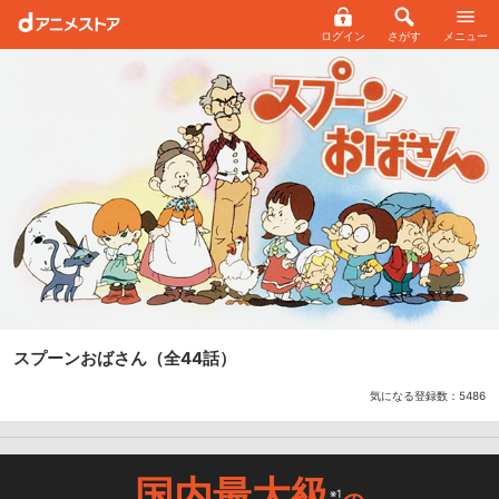
ログイン
さがす
メニュー
スプーンおばさん
（全44話）
気になる登録数：
5486
国内最大級
※1