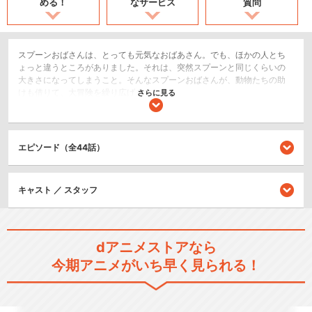
める！
なサービス
質問
スプーンおばさんは、とっても元気なおばあさん。でも、ほかの人とち
ょっと違うところがありました。それは、突然スプーンと同じくらいの
大きさになってしまうこと。そんなスプーンおばさんが、動物たちの助
けも借りて、大冒険を繰り広げます。
さらに見る
SF/ファンタジー
ショート
エピソード（全44話）
キッズ/ファミリー
閉じる
キャスト ／ スタッフ
dアニメストアなら
今期アニメがいち早く見られる！