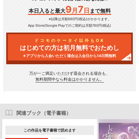
9
7
月
日
本日入ると最大
まで無料
※以降は月額660円(税込)がかかります。
App Store/Google Play
でのご契約は月額760円(税込)
ドコモのケータイ以外もOK
はじめての方は初月無料でおためし
※アプリから入会いただく場合は入会日から14日間無料
万が一ご満足いただけず
退会される場合も、
無料期間中なら料金はかかりません。
関連ブック（電子書籍）
この作品を電子書籍で読めます