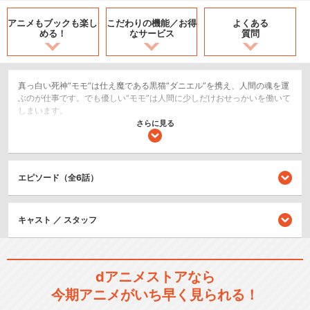
アニメもブックも
楽し
こだわりの機能／
お得
よくある
める！
なサービス
質問
真っ白い死神“モモ”は仕え魔である黒猫“ダニエル”を携え、人間の魂を運
ぶのが仕事です。でも優しい“モモ”は人間に少しだけおせっかいを働いて
しまいます。
さらに見る
SF/ファンタジー
ドラマ/青春
エピソード（全6話）
閉じる
キャスト ／ スタッフ
dアニメストアなら
今期アニメがいち早く見られる！