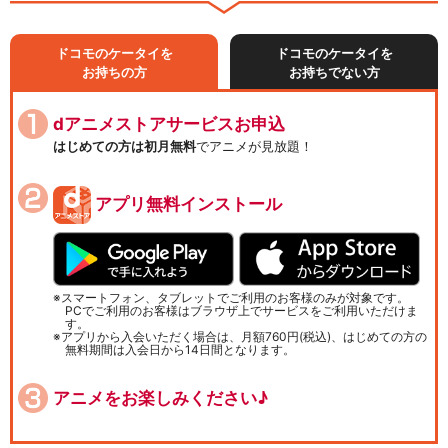
ドコモのケータイを
ドコモのケータイを
お持ちの方
お持ちでない方
dアニメストアサービスお申込
はじめての方は初月無料
でアニメが見放題！
アプリ無料インストール
スマートフォン、タブレットでご利用のお客様のみが対象です。
PCでご利用のお客様はブラウザ上でサービスをご利用いただけま
す。
アプリから入会いただく場合は、月額760円(税込)、はじめての方の
無料期間は入会日から14日間となります。
アニメをお楽しみください♪