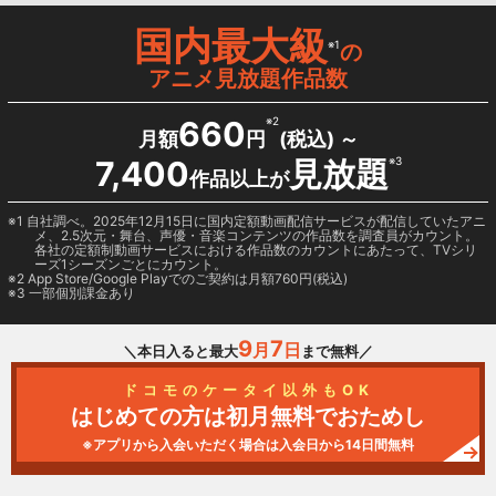
国内最大級
※1
の
アニメ見放題作品数
660
※2
月額
円
(税込) ～
7,400
見放題
※3
作品以上が
1 自社調べ。2025年12月15日に国内定額動画配信サービスが配信していたアニ
メ、2.5次元・舞台、声優・音楽コンテンツの作品数を調査員がカウント。
各社の定額制動画サービスにおける作品数のカウントにあたって、TVシリ
ーズ1シーズンごとにカウント。
2
App Store/Google Play
でのご契約は月額760円(税込)
3 一部個別課金あり
9
7
月
日
＼本日入ると最大
まで無料／
ドコモのケータイ以外もOK
はじめての方は初月無料でおためし
※アプリから入会いただく場合は入会日から14日間無料