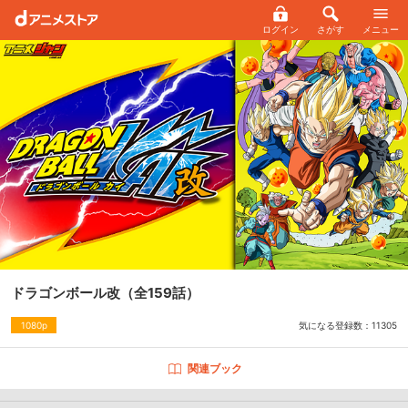
ログイン
さがす
メニュー
ドラゴンボール改
（全159話）
気になる登録数：
11305
1080p
関連ブック