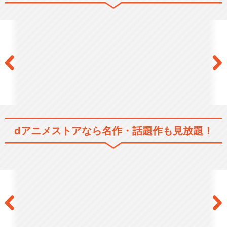
ドラゴンボールＺ
ドラゴンボールＺ たったひと
dアニメストアなら
名作・話題作も見放題！
りの最終決戦 フリ…
ドラゴンボールＺ 絶望への
反抗!! 残された超…