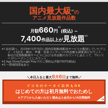
国内最大級
※1
の
アニメ見放題作品数
660
※2
月額
円
(税込) ～
7,400
見放題
※3
作品以上が
1 自社調べ。2025年12月15日に国内定額動画配信サービスが配信していたアニ
メ、2.5次元・舞台、声優・音楽コンテンツの作品数を調査員がカウント。
各社の定額制動画サービスにおける作品数のカウントにあたって、TVシリ
ーズ1シーズンごとにカウント。
2
App Store/Google Play
でのご契約は月額760円(税込)
3 一部個別課金あり
9
6
月
日
＼本日入ると最大
まで無料／
ドコモのケータイ以外もOK
はじめての方は初月無料でおためし
※アプリから入会いただく場合は入会日から14日間無料