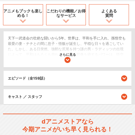
アニメもブックも
楽し
こだわりの機能／
お得
よくある
める！
なサービス
質問
天下一武道会の壮絶な闘いから5年。世界は、平和を手に入れ、孫悟空も
最愛の妻・チチとの間に息子・悟飯が誕生し、平穏な日々を過ごしてい
た。しかし、ある日突然、強靭な尻尾を持つ謎の男・ラディッツの出現
によって、平和はもろくも崩れ去る。その想像を絶するパワーは、悟空
さらに見る
や弟弟子のクリリンさえも一撃で倒してしまうほど強力。このラディッ
ツこそ、惑星ベジータが全滅した時、奇跡的に生き残った悟空の兄だっ
たのだ。ラディッツは卑怯にも悟飯を人質に取り、自分たちの仲間に加
わることを悟空に強制する。兄たちの狙いは、地球に住む人々を絶滅さ
エピソード（全159話）
せて、地球を我がものとすること。一大危機に見舞われた悟空は、宿命
のライバル・ピッコロ大魔王と手を組み、兄ラディッツと対決するが…。
SF/ファンタジー
キャスト ／ スタッフ
アクション/バトル
シリーズ／関連のアニメ作品
dアニメストアなら
今期アニメがいち早く見られる！
ドラゴンボール