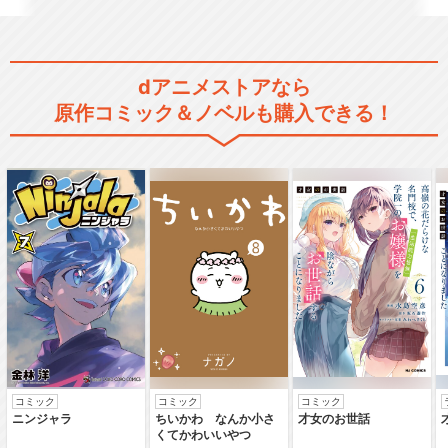
ドラゴンボール 超サイヤ人
絶滅計画
dアニメストアなら
原作コミック＆ノベルも購入できる！
ドラゴンボール エピソード
オブバーダック
ドラゴンボールＧＴ
コミック
コミック
コミック
ドラゴンボールＧＴ 悟空外
ニンジャラ
ちいかわ なんか小さ
才女のお世話
伝！ 勇気の証しは四…
くてかわいいやつ