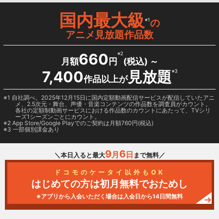
国内最大級
※1
の
アニメ見放題作品数
660
※2
月額
円
(税込) ～
7,400
見放題
※3
作品以上が
1 自社調べ。2025年12月15日に国内定額動画配信サービスが配信していたアニ
メ、2.5次元・舞台、声優・音楽コンテンツの作品数を調査員がカウント。
各社の定額制動画サービスにおける作品数のカウントにあたって、TVシリ
ーズ1シーズンごとにカウント。
2
App Store/Google Play
でのご契約は月額760円(税込)
3 一部個別課金あり
9
6
月
日
＼本日入ると最大
まで無料／
ドコモのケータイ以外もOK
はじめての方は初月無料でおためし
※アプリから入会いただく場合は入会日から14日間無料