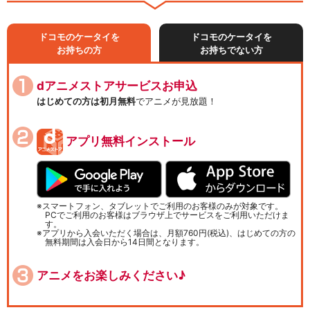
ドコモのケータイを
ドコモのケータイを
お持ちの方
お持ちでない方
dアニメストアサービスお申込
はじめての方は初月無料
でアニメが見放題！
アプリ無料インストール
スマートフォン、タブレットでご利用のお客様のみが対象です。
PCでご利用のお客様はブラウザ上でサービスをご利用いただけま
す。
アプリから入会いただく場合は、月額760円(税込)、はじめての方の
無料期間は入会日から14日間となります。
アニメをお楽しみください♪