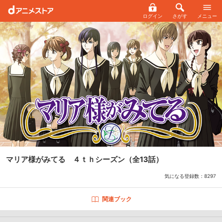
ログイン
さがす
メニュー
マリア様がみてる ４ｔｈシーズン
（全13話）
気になる登録数：
8297
関連ブック