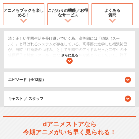
アニメもブックも
楽し
こだわりの機能／
お得
よくある
める！
なサービス
質問
清く正しい学園生活を受け継いでいく為、高等部には『姉妹（スー
ル）』と呼ばれるシステムが存在している。高等部に進学した福沢祐巳
が、当時「紅薔薇のつぼみ」として学園中のアイドルだった二年生の小
笠原祥子と姉妹（スール）になってから一年が経とうとしていた。祥子
さらに見る
との関係は確固たるものとなりつつあるが、祐巳にはまだ妹ができてい
ない。山百合会の手伝いをしてくれている一年生の松平瞳子や細川可南
子が気になってはいるけれど…。
エピソード（全13話）
恋愛/ラブコメ
ドラマ/青春
キャスト ／ スタッフ
シリーズ／関連のアニメ作品
マリア様がみてる
dアニメストアなら
今期アニメがいち早く見られる！