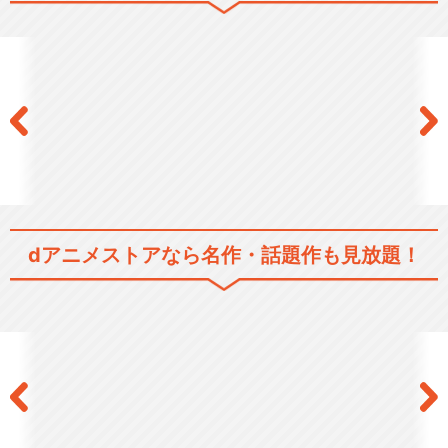
Wake Up, Girls！ 新章
続・劇場版 前篇 「Wake Up,
Girl…
dアニメストアなら
名作・話題作も見放題！
続・劇場版 後篇 「Wake Up,
Girl…
うぇいくあっぷがーるＺＯ