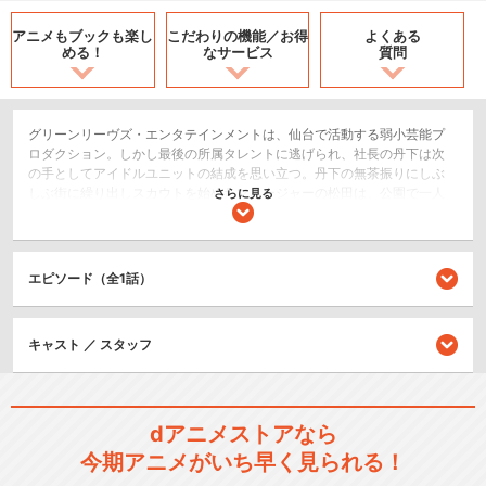
アニメもブックも
楽し
こだわりの機能／
お得
よくある
める！
なサービス
質問
グリーンリーヴズ・エンタテインメントは、仙台で活動する弱小芸能プ
ロダクション。しかし最後の所属タレントに逃げられ、社長の丹下は次
の手としてアイドルユニットの結成を思い立つ。丹下の無茶振りにしぶ
しぶ街に繰り出しスカウトを始めたマネージャーの松田は、公園で一人
さらに見る
歌を口ずさむ少女に出会う。その素晴らしい歌声に思わず声をかけるの
だが、彼女は「アイドル」という言葉に表情を曇らせ、逃げるように立
ち去ってしまう。その少女こそかつて国民的人気アイドルユニット『Ｉ-
１クラブ』のセンターを務めながらも、ある事情で脱退した元アイド
エピソード（全1話）
ル、島田真夢であった。
ドラマ/青春
キャスト ／ スタッフ
シリーズ／関連のアニメ作品
Wake Up,Girls！
dアニメストアなら
今期アニメがいち早く見られる！