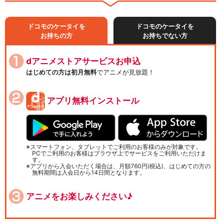
ドコモのケータイを
ドコモのケータイを
お持ちの方
お持ちでない方
dアニメストアサービスお申込
はじめての方は初月無料
でアニメが見放題！
アプリ無料インストール
スマートフォン、タブレットでご利用のお客様のみが対象です。
PCでご利用のお客様はブラウザ上でサービスをご利用いただけま
す。
アプリから入会いただく場合は、月額760円(税込)、はじめての方の
無料期間は入会日から14日間となります。
アニメをお楽しみください♪