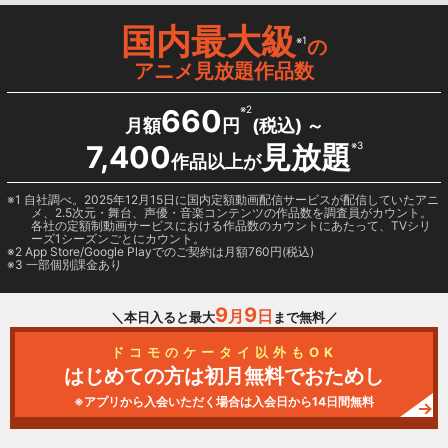
国内最大級
※1
の
アニメ見放題作品数
660
※2
月額
円
(税込) ～
7,400
見放題
※3
作品以上が
1 自社調べ。2025年12月15日に国内定額動画配信サービスが配信していたアニ
メ、2.5次元・舞台、声優・音楽コンテンツの作品数を調査員がカウント。
各社の定額制動画サービスにおける作品数のカウントにあたって、TVシリ
ーズ1シーズンごとにカウント。
2
App Store/Google Play
でのご契約は月額760円(税込)
3 一部個別課金あり
9
9
月
日
＼本日入ると最大
まで無料／
ドコモのケータイ以外もOK
はじめての方は初月無料でおためし
※アプリから入会いただく場合は入会日から14日間無料