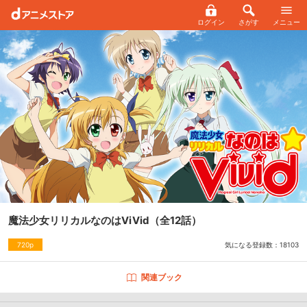
ログイン
さがす
メニュー
魔法少女リリカルなのはViVid
（全12話）
気になる登録数：
18103
720p
関連ブック