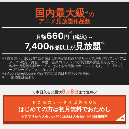
国内最大級
※1
の
アニメ見放題作品数
660
※2
月額
円
(税込) ～
7,400
見放題
※3
作品以上が
1 自社調べ。2025年12月15日に国内定額動画配信サービスが配信していたアニ
メ、2.5次元・舞台、声優・音楽コンテンツの作品数を調査員がカウント。
各社の定額制動画サービスにおける作品数のカウントにあたって、TVシリ
ーズ1シーズンごとにカウント。
2
App Store/Google Play
でのご契約は月額760円(税込)
3 一部個別課金あり
9
8
月
日
＼本日入ると最大
まで無料／
ドコモのケータイ以外もOK
はじめての方は初月無料でおためし
※アプリから入会いただく場合は入会日から14日間無料