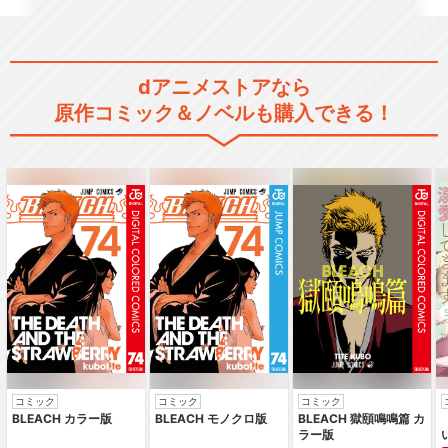
魔法少女リリカルなのは The
MOVIE 1…
dアニメストアなら
原作コミック＆ノベルも購入できる！
魔法少女リリカルなのは The
MOVIE 2…
魔法少女リリカルなのは Deto
nation
魔法少女リリカルなのは Refl
ection
コミック
コミック
コミック
BLEACH カラー版
BLEACH モノクロ版
BLEACH 獄頤鳴鳴篇 カ
ラー版