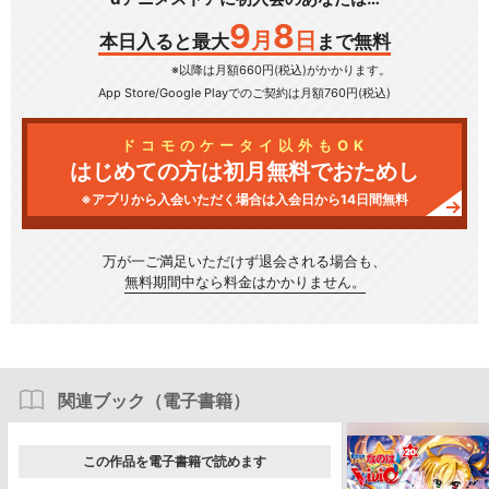
9
8
月
日
本日入ると最大
まで無料
※以降は月額660円(税込)がかかります。
App Store/Google Play
でのご契約は月額760円(税込)
ドコモのケータイ以外もOK
はじめての方は初月無料でおためし
※アプリから入会いただく場合は入会日から14日間無料
万が一ご満足いただけず
退会される場合も、
無料期間中なら料金はかかりません。
関連ブック（電子書籍）
この作品を電子書籍で読めます