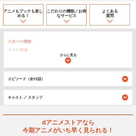
アニメもブックも
楽し
こだわりの機能／
お得
よくある
める！
なサービス
質問
スポーツ/競技
ドラマ/青春
さらに見る
アクション/バトル
シリーズ／関連のアニメ作品
エピソード（全12話）
魔法少女リリカルなのは
キャスト ／ スタッフ
dアニメストアなら
魔法少女リリカルなのはA's
今期アニメがいち早く見られる！