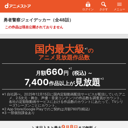
ログイン
さがす
メニュー
勇者警察ジェイデッカー
（全48話）
この作品は現在公開されておりません
国内最大級
※1
の
アニメ見放題作品数
660
※2
月額
円
(税込) ～
7,400
見放題
※3
作品以上が
1 自社調べ。2025年12月15日に国内定額動画配信サービスが配信していたアニ
メ、2.5次元・舞台、声優・音楽コンテンツの作品数を調査員がカウント。
各社の定額制動画サービスにおける作品数のカウントにあたって、TVシリ
ーズ1シーズンごとにカウント。
2
App Store/Google Play
でのご契約は月額760円(税込)
3 一部個別課金あり
9
8
月
日
＼本日入ると最大
まで無料／