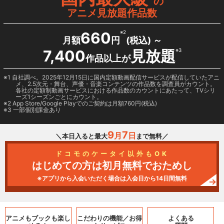
の
アニメ見放題作品数
660
※2
月額
円
(税込) ～
7,400
見放題
※3
作品以上が
1 自社調べ。2025年12月15日に国内定額動画配信サービスが配信していたアニ
メ、2.5次元・舞台、声優・音楽コンテンツの作品数を調査員がカウント。
各社の定額制動画サービスにおける作品数のカウントにあたって、TVシリ
ーズ1シーズンごとにカウント。
2
App Store/Google Play
でのご契約は月額760円(税込)
3 一部個別課金あり
9
7
月
日
＼本日入ると最大
まで無料／
ドコモのケータイ以外もOK
はじめての方は初月無料でおためし
※アプリから入会いただく場合は入会日から14日間無料
アニメもブックも
楽し
こだわりの機能／
お得
よくある