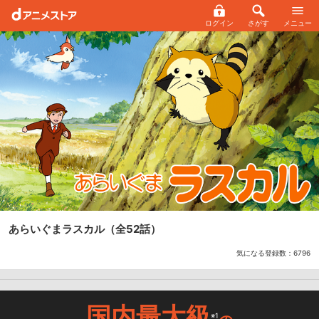
ログイン
さがす
メニュー
あらいぐまラスカル
（全52話）
気になる登録数：
6796
国内最大級
※1