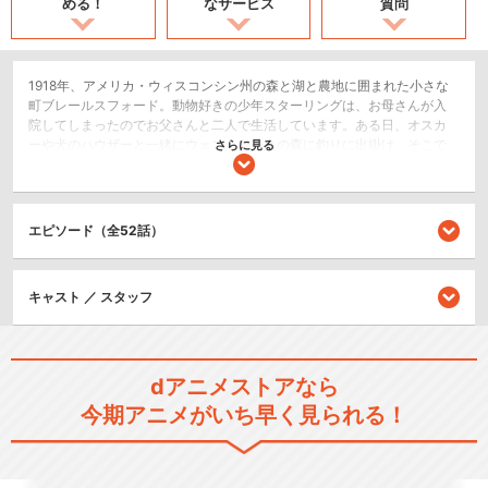
める！
なサービス
質問
1918年、アメリカ・ウィスコンシン州の森と湖と農地に囲まれた小さな
町ブレールスフォード。動物好きの少年スターリングは、お母さんが入
院してしまったのでお父さんと二人で生活しています。ある日、オスカ
ーや犬のハウザーと一緒にウェントワースの森に釣りに出掛け、そこで
さらに見る
猟師に母親を撃たれた赤ん坊のあらいぐまを見付けます。かわいそうに
思ったスターリングは家へ連れ帰り、ラスカルと名付けて飼い始めま
す。
エピソード（全52話）
ドラマ/青春
キッズ/ファミリー
キャスト ／ スタッフ
閉じる
dアニメストアなら
今期アニメがいち早く見られる！