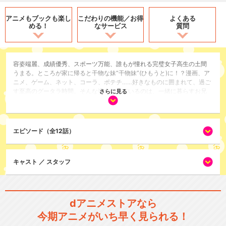
アニメもブックも
楽し
こだわりの機能／
お得
よくある
める！
なサービス
質問
容姿端麗、成績優秀、スポーツ万能、誰もが憧れる完璧女子高生の土間
うまる。ところが家に帰ると干物な妹“干物妹”(ひもうと)に！？漫画、ア
ニメ、ゲーム、ネット、コーラ、ポテチ……好きなものに囲まれて、過ご
す至高のグータラ時間。そんな姿を知っているのは、一緒に暮らすお兄
さらに見る
ちゃん・タイヘイだけ。タイヘイに加え、クラスメイトの海老名、きり
え、シルフィンたちと織りなす、うまるの最強で最高な日常(パラダイス)
がはじまる…！
エピソード（全12話）
コメディ/ギャグ
シリーズ／関連のアニメ作品
キャスト ／ スタッフ
干物妹！うまるちゃんR
dアニメストアなら
今期アニメがいち早く見られる！