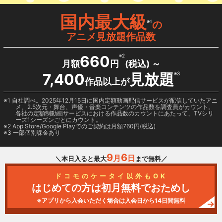
国内最大級
※1
の
アニメ見放題作品数
660
※2
月額
円
(税込) ～
7,400
見放題
※3
作品以上が
1 自社調べ。2025年12月15日に国内定額動画配信サービスが配信していたアニ
メ、2.5次元・舞台、声優・音楽コンテンツの作品数を調査員がカウント。
各社の定額制動画サービスにおける作品数のカウントにあたって、TVシリ
ーズ1シーズンごとにカウント。
2
App Store/Google Play
でのご契約は月額760円(税込)
3 一部個別課金あり
9
6
月
日
＼本日入ると最大
まで無料／
ドコモのケータイ以外もOK
はじめての方は初月無料でおためし
※アプリから入会いただく場合は入会日から14日間無料