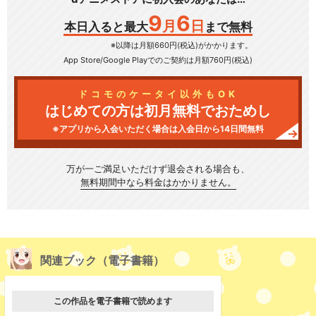
9
6
月
日
本日入ると最大
まで無料
※以降は月額660円(税込)がかかります。
App Store/Google Play
でのご契約は月額760円(税込)
ドコモのケータイ以外もOK
はじめての方は初月無料でおためし
※アプリから入会いただく場合は入会日から14日間無料
万が一ご満足いただけず
退会される場合も、
無料期間中なら料金はかかりません。
関連ブック（電子書籍）
この作品を電子書籍で読めます