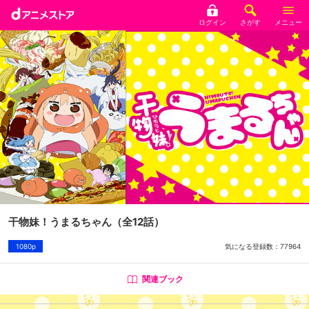
ログイン
さがす
メニュー
干物妹！うまるちゃん
（全12話）
気になる登録数：
77964
1080p
関連ブック