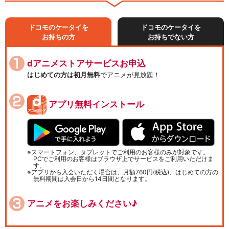
ドコモのケータイを
ドコモのケータイを
お持ちの方
お持ちでない方
dアニメストアサービスお申込
はじめての方は初月無料
でアニメが見放題！
アプリ無料インストール
スマートフォン、タブレットでご利用のお客様のみが対象です。
PCでご利用のお客様はブラウザ上でサービスをご利用いただけま
す。
アプリから入会いただく場合は、月額760円(税込)、はじめての方の
無料期間は入会日から14日間となります。
アニメをお楽しみください♪