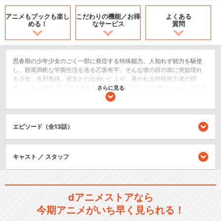
アニメもブックも
楽し
こだわりの機能／
お得
よくある
める！
なサービス
質問
思春期の少年少女のごく一部に発症する特殊能力。人知れず能力を駆使
し、順風満帆な学園生活を送る乙坂有宇。そんな彼の目の前に突如現れ
る少女、友利奈緒。彼女との出会いにより、暴かれる特殊能力者の宿
命。それは麻枝 准が描く青春を駆け巡る能力者たちの物語―――。TVア
さらに見る
ニメ『Angel Beats!』放送開始から5年。麻枝 准が原作・脚本を手掛け
る、完全新作オリジナルアニメーションが遂に始動。
SF/ファンタジー
エピソード（全13話）
ドラマ/青春
閉じる
キャスト ／ スタッフ
dアニメストアなら
今期アニメがいち早く見られる！