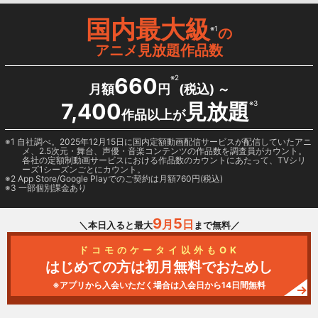
国内最大級
※1
の
アニメ見放題作品数
660
※2
月額
円
(税込) ～
7,400
見放題
※3
作品以上が
1 自社調べ。2025年12月15日に国内定額動画配信サービスが配信していたアニ
メ、2.5次元・舞台、声優・音楽コンテンツの作品数を調査員がカウント。
各社の定額制動画サービスにおける作品数のカウントにあたって、TVシリ
ーズ1シーズンごとにカウント。
2
App Store/Google Play
でのご契約は月額760円(税込)
3 一部個別課金あり
9
5
月
日
＼本日入ると最大
まで無料／
ドコモのケータイ以外もOK
はじめての方は初月無料でおためし
※アプリから入会いただく場合は入会日から14日間無料