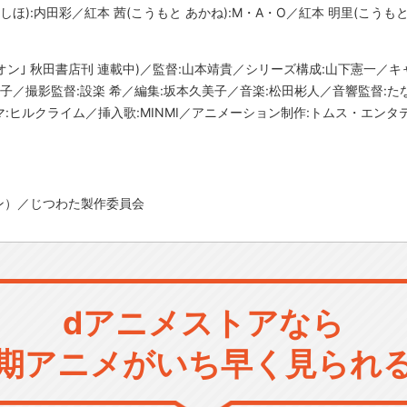
しほ):内田彩／紅本 茜(こうもと あかね):M・A・O／紅本 明里(こうもと
オン｣ 秋田書店刊 連載中)／監督:山本靖貴／シリーズ構成:山下憲一／
子／撮影監督:設楽 希／編集:坂本久美子／音楽:松田彬人／音響監督:
:ヒルクライム／挿入歌:MINMI／アニメーション制作:トムス・エンタ
ン）／じつわた製作委員会
dアニメストアなら
期アニメがいち早く見られ