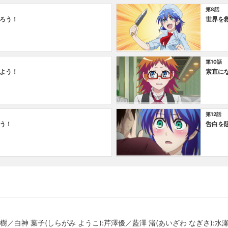
第8話
ろう！
世界を
第10話
よう！
素直に
第12話
う！
告白を
夏樹／白神 葉子(しらがみ ようこ):芹澤優／藍澤 渚(あいざわ なぎさ):