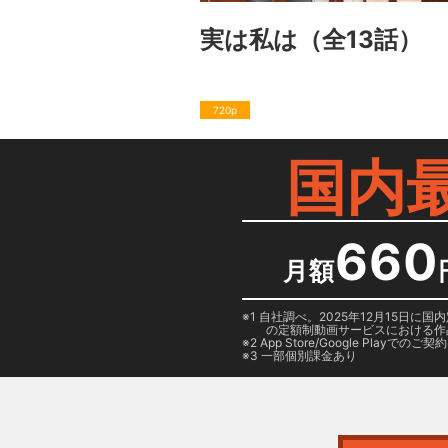
実は私は
（全13話）
720p
国内
660
月額
1 自社調べ。2025年12月15
の定額制動画サービスにおける作
2
App Store/Google Play
でのご契約は
3 一部個別課金あり