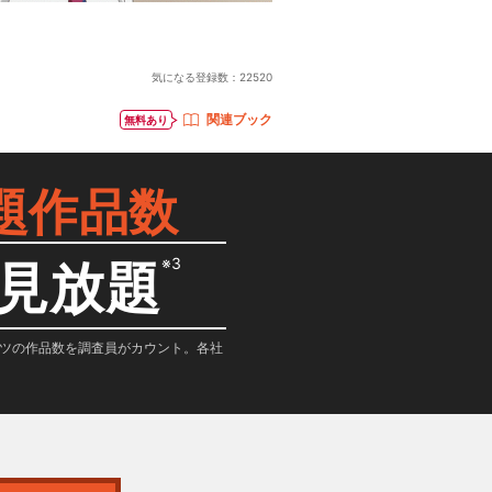
気になる登録数：
22520
関連ブック
無料あり
題作品数
※3
見放題
テンツの作品数を調査員がカウント。各社