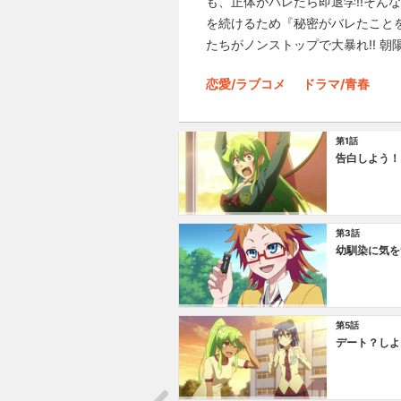
も、正体がバレたら即退学!!そん
を続けるため『秘密がバレたこと
たちがノンストップで大暴れ!! 朝
恋愛/ラブコメ
ドラマ/青春
第1話
告白しよう！
第3話
幼馴染に気を
第5話
デート？しよ