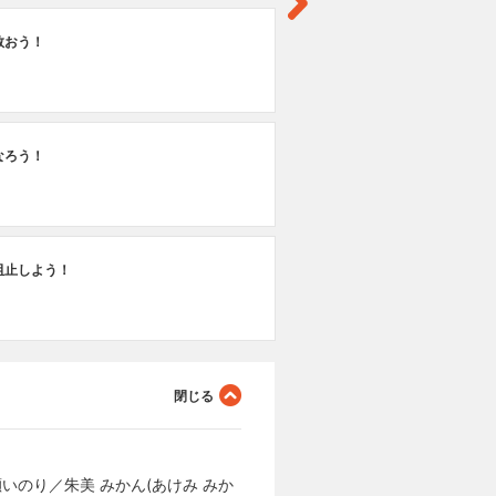
救おう！
なろう！
阻止しよう！
水瀬いのり／朱美 みかん(あけみ みか