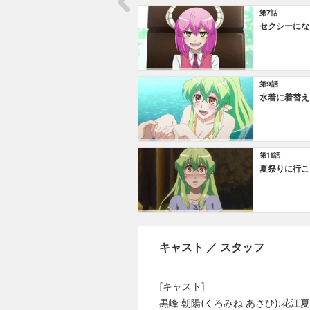
第7話
セクシーにな
第9話
水着に着替え
第11話
夏祭りに行こ
キャスト ／ スタッフ
[キャスト]
黒峰 朝陽(くろみね あさひ):花江