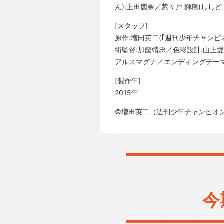
ん):上田麗奈／紫々戸 獅穂(ししど 
[スタッフ]
原作:増田英二(｢週刊少年チャンピ
術監督:加藤靖忠／色彩設計:山上愛
アルスマグナ／エンディングテーマ
[製作年]
2015年
©増田英二（週刊少年チャンピオ
今