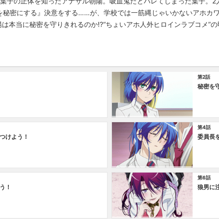
な葉子の正体を知ったアナザル朝陽。吸血鬼だとバレてしまった葉子。
を秘密にする』決意をする……が、学校では一筋縄じゃいかないアホカ
陽は本当に秘密を守りきれるのか!?“ちょいアホ人外ヒロインラブコメ”の
第2話
秘密を
第4話
つけよう！
委員長
第6話
う！
狼男に