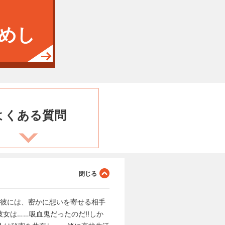
めし
よくある
質問
。彼には、密かに想いを寄せる相手
女は……吸血鬼だったのだ!!しか