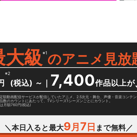
最大級
※1
の
アニメ見放
※2
7,400
円
(税込) ～
｜
作品以上が
日に国内定額動画配信サービスが配信していたアニメ、2.5次元・舞台、声優・音楽コン
品数のカウントにあたって、TVシリーズ1シーズンごとにカウント。
月額760円(税込)
9
7
月
日
＼本日入ると最大
まで無料／