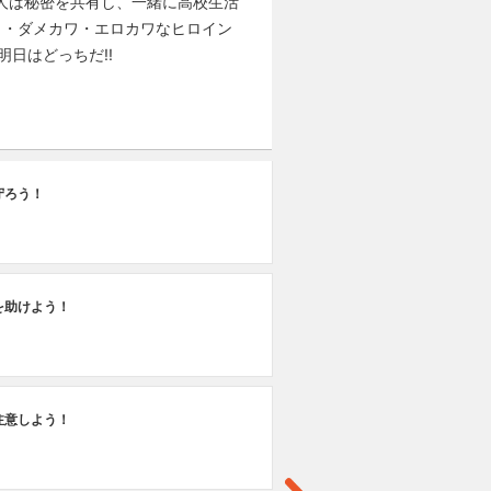
2人は秘密を共有し、一緒に高校生活
ワ・ダメカワ・エロカワなヒロイン
明日はどっちだ!!
第
守ろう！
一
を助けよう！
注意しよう！