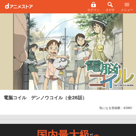
ログイン
さがす
メニュー
電脳コイル デンノウコイル
（全26話）
気になる登録数：
63961
国内最大級
※1