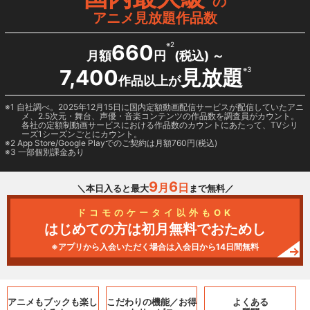
の
アニメ見放題作品数
660
※2
月額
円
(税込) ～
7,400
見放題
※3
作品以上が
1 自社調べ。2025年12月15日に国内定額動画配信サービスが配信していたアニ
メ、2.5次元・舞台、声優・音楽コンテンツの作品数を調査員がカウント。
各社の定額制動画サービスにおける作品数のカウントにあたって、TVシリ
ーズ1シーズンごとにカウント。
2
App Store/Google Play
でのご契約は月額760円(税込)
3 一部個別課金あり
9
6
月
日
＼本日入ると最大
まで無料／
ドコモのケータイ以外もOK
はじめての方は初月無料でおためし
※アプリから入会いただく場合は入会日から14日間無料
アニメもブックも
楽し
こだわりの機能／
お得
よくある