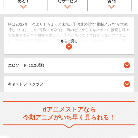
める！
なサービス
質問
時は202X年、今よりもちょっと未来。子供達の間で“電脳メガネ”が大流
行していた。この“電脳メガネ”は、街のどこからでもネットに接続し様々
な情報を表示する機能を備えた、子供たちになくてはならないアイテム
だ。現代の携帯電話のように普及し、ほぼ全ての子供が持っている。舞
さらに見る
台は由緒ある神社仏閣が建ち並ぶ古都でありながら、最新の電脳インフ
ラを擁する地方都市「大黒市」。小此木優子（おこのぎゆうこ） は、小
学校最後の夏休みを目前に、父の仕事の都合で大黒市に引っ越すことに
なる。そこで出会ったのは、もう一人の“ユウコ”、天沢勇子（あまさわゆ
エピソード（全26話）
うこ） 。同じ名前で同じ歳だが全くタイプの違う二人。新しい学校で個
性豊かな子供たちと出会い、電脳空間で次々と巻き起こるフシギな出来
事を体験する。
キャスト ／ スタッフ
SF/ファンタジー
ドラマ/青春
dアニメストアなら
閉じる
今期アニメがいち早く見られる！