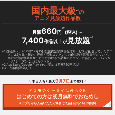
国内最大級
※1
の
アニメ見放題作品数
660
※2
月額
円
(税込) ～
7,400
見放題
※3
作品以上が
1 自社調べ。2025年12月15日に国内定額動画配信サービスが配信していたアニ
メ、2.5次元・舞台、声優・音楽コンテンツの作品数を調査員がカウント。
各社の定額制動画サービスにおける作品数のカウントにあたって、TVシリ
ーズ1シーズンごとにカウント。
2
App Store/Google Play
でのご契約は月額760円(税込)
3 一部個別課金あり
9
7
月
日
＼本日入ると最大
まで無料／
ドコモのケータイ以外もOK
はじめての方は初月無料でおためし
※アプリから入会いただく場合は入会日から14日間無料