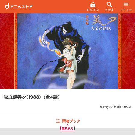
ログイン
さがす
メニュー
吸血姫美夕(1988)
（全4話）
気になる登録数：
8564
関連ブック
無料あり