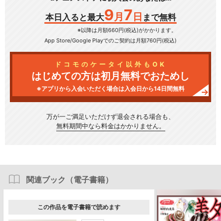
9
7
月
日
本日入ると最大
まで無料
※以降は月額660円(税込)がかかります。
App Store/Google Play
でのご契約は月額760円(税込)
ドコモのケータイ以外もOK
はじめての方は初月無料でおためし
※アプリから入会いただく場合は入会日から14日間無料
万が一ご満足いただけず
退会される場合も、
無料期間中なら料金はかかりません。
関連ブック（電子書籍）
この作品を電子書籍で読めます