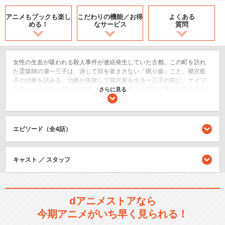
アニメもブックも
楽し
こだわりの機能／
お得
よくある
める！
なサービス
質問
女性の生血が吸われる殺人事件が連続発生していた古都。この町を訪れ
た霊媒師の瀬一三子は、決して目を覚まさない「眠り姫」こと、寝沢藍
子の治療を試みる。治療が失敗して寝沢家を出る一三子の前に、ナイフ
を手にした少年・都人が出現。彼は自分の恋人・梁子を襲った吸血鬼が
さらに見る
寝沢家にいると考えていたのだ。梁子の殺害現場の神社へ赴く一三子だ
が、彼女を不気味な白い布を付けた吸血鬼が襲撃。そんな一三子の危機
を不思議な光が救い、鳥居に座っていた少女＝美夕とその従者ラヴァは
これ以上関わらないほうがいいと一三子に促し、闇の中へ消えていっ
エピソード（全4話）
た……。
アクション/バトル
キャスト ／ スタッフ
シリーズ／関連のアニメ作品
吸血姫美夕Vampire Princess
dアニメストアなら
M…
今期アニメがいち早く見られる！