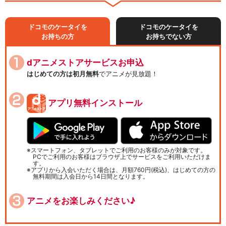
ドコモのケータイを
ドコモのケータイを
お持ちの方
お持ちでない方
dアニメストアサービスお申込
はじめての方は初月無料
でアニメが見放題！
アプリ無料インストール
スマートフォン、タブレットでご利用のお客様のみが対象です。
PCでご利用のお客様はブラウザ上でサービスをご利用いただけま
す。
アプリから入会いただく場合は、月額760円(税込)、はじめての方の
無料期間は入会日から14日間となります。
アニメをお楽しみください♪