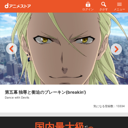
ログイン
さがす
メニュー
第五幕 独尊と衝迫のブレーキン(breakin’)
Dance with Devils
気になる登録数：
13334
国内最大級
※1