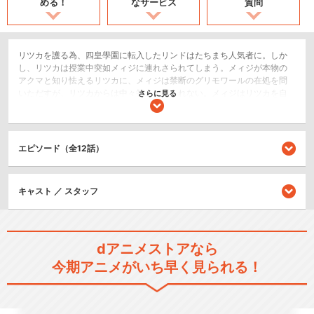
める！
なサービス
質問
リツカを護る為、四皇學園に転入したリンドはたちまち人気者に。しか
し、リツカは授業中突如メィジに連れさられてしまう。メィジが本物の
アクマと知り怯えるリツカに、メィジは禁断のグリモワールの在処を問
いただすが、リツカからは中々答えが得られない。メィジはリツカを自
さらに見る
分のモノにする為、自身の力を見せつけ、リツカを惚れさせようとする
のだが……。
SF/ファンタジー
エピソード（全12話）
ドラマ/青春
キャスト ／ スタッフ
シリーズ／関連のアニメ作品
劇場版「Dance with Devils-
F…
dアニメストアなら
今期アニメがいち早く見られる！
ミュージカル｢Dance with De