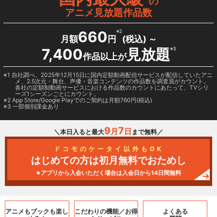
の
アニメ見放題作品数
660
※2
月額
円
(税込) ～
7,400
見放題
※3
作品以上が
1 自社調べ。2025年12月15日に国内定額動画配信サービスが配信していたアニ
メ、2.5次元・舞台、声優・音楽コンテンツの作品数を調査員がカウント。
各社の定額制動画サービスにおける作品数のカウントにあたって、TVシリ
ーズ1シーズンごとにカウント。
2
App Store/Google Play
でのご契約は月額760円(税込)
3 一部個別課金あり
9
7
月
日
＼本日入ると最大
まで無料／
ドコモのケータイ以外もOK
はじめての方は初月無料でおためし
※アプリから入会いただく場合は入会日から14日間無料
アニメもブックも
楽し
こだわりの機能／
お得
よくある