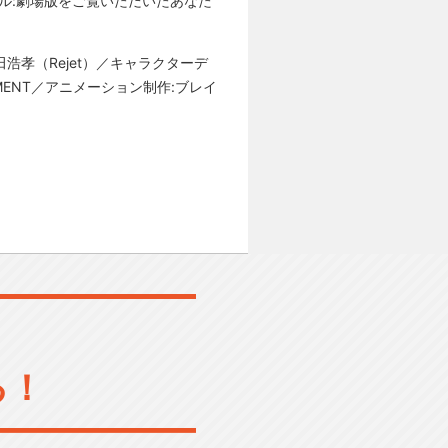
ブル:劇場版をご覧いただいたあなた
田浩孝（Rejet）／キャラクターデ
AINMENT／アニメーション制作:ブレイ
る！