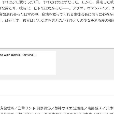
。それは少し変わった1日。それだけのはずだった。しかし、帰宅した
げな男たち。彼らは、ヒトではなかった――。アクマ、ヴァンパイア、
 突如崩れ去った日常の中、窮地を救ってくれる生徒会長に徐々に心惹か
く。はたして、彼女はどんな道を選ぶのか？ひとりの少女を巡る愛の物
with Devils-Fortuna-」
:斉藤壮馬／立華リンド:羽多野渉／楚神ウリエ:近藤隆／南那城メィジ: