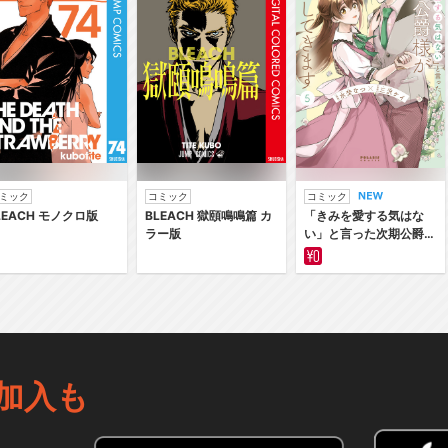
ミック
コミック
コミック
LEACH モノクロ版
BLEACH 獄頤鳴鳴篇 カ
「きみを愛する気はな
ラー版
い」と言った次期公爵様
がなぜか溺愛してきます
加入も