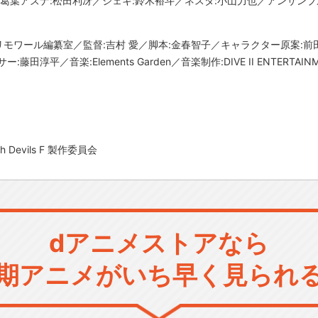
／葛葉アズナ:松田利冴／ジェキ:鈴木裕斗／ネスタ:小山力也／アンサン
:グリモワール編纂室／監督:吉村 愛／脚本:金春智子／キャラクター原案:前
田淳平／音楽:Elements Garden／音楽制作:DIVE II ENTERT
Devils F 製作委員会
dアニメストアなら
期アニメがいち早く見られ