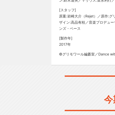
ン:鈴木達央／マリウス:豊永利行
[スタッフ]
原案:岩崎大介（Rejet）／原作
ザイン:高品有桂／音楽プロデューサー:藤
ンズ・ベース
[製作年]
2017年
©グリモワール編纂室／Dance with 
今