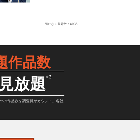
気になる登録数：
6935
題作品数
※3
見放題
テンツの作品数を調査員がカウント。各社