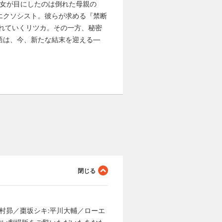
彼女が目にしたのは倒れた母親の
エクソシスト。彼らが求める『禁断
れていくリツカ。その一方、秘密
語は、今、新たな結末を迎える―
木村昴／棗坂シキ:平川大輔／ローエ