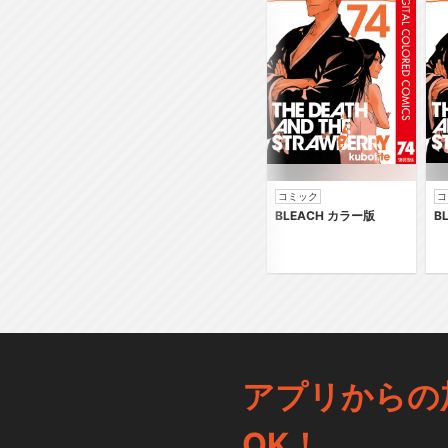
コミック
コ
BLEACH カラー版
B
アプリからの
OK！