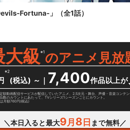
vils-Fortuna-」
（全1話）
最大級
※1
の
アニメ見放
※2
7,400
円
(税込) ～
｜
作品以上が
日に国内定額動画配信サービスが配信していたアニメ、2.5次元・舞台、声優・音楽コン
品数のカウントにあたって、TVシリーズ1シーズンごとにカウント。
月額760円(税込)
9
8
月
日
＼本日入ると最大
まで無料／