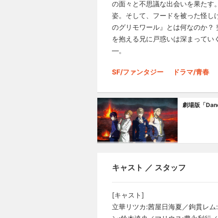
の面々と不思議な出会いを果たす
姿。そして、フードを被った怪し
のグリモワール』とは何なのか？
を抱える兄に戸惑いは深まってい
―。
SF/ファンタジー
ドラマ/青春
劇場版「Dance 
キャスト ／ スタッフ
[キャスト]
立華リツカ:茜屋日海夏／鉤貫レム