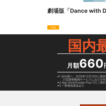
劇場版「Dance with De
720p
国内
660
月額
1 自社調べ。2025年12月15
の定額制動画サービスにおける作
2
App Store/Google Play
でのご契約は
3 一部個別課金あり