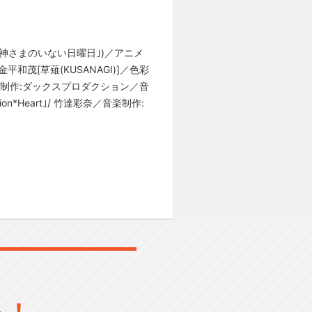
(｢神さまのいない日曜日｣)／アニメ
和茂[草薙(KUSANAGI)]／色彩
響制作:ダックスプロダクション／音
ion*Heart｣/ 竹達彩奈／音楽制作:
る！