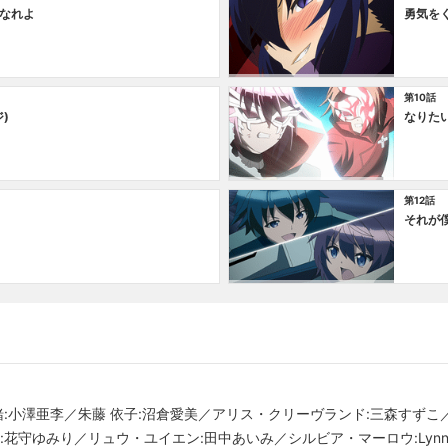
なれよ
勇気を
第10話
)
なりた
第12話
それが
緒:小澤亜李／朱藤 依子:沼倉愛美／アリス・クリーヴランド:三森すずこ
:花守ゆみり／リュウ・ユイエン:田中あいみ／シルビア・マーロウ:Lyn