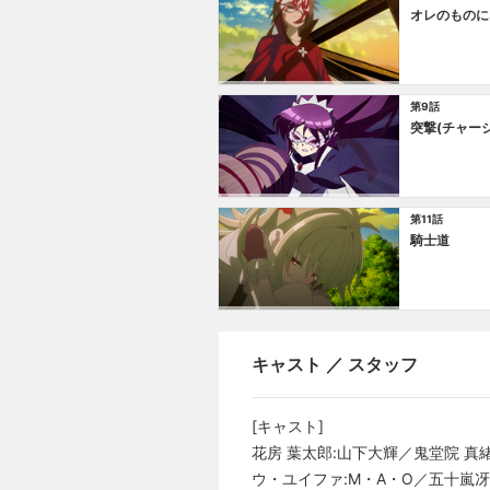
オレのものに
第9話
突撃(チャージ
第11話
騎士道
キャスト ／ スタッフ
[キャスト]
花房 葉太郎:山下大輝／鬼堂院 真
ウ・ユイファ:M・A・O／五十嵐冴