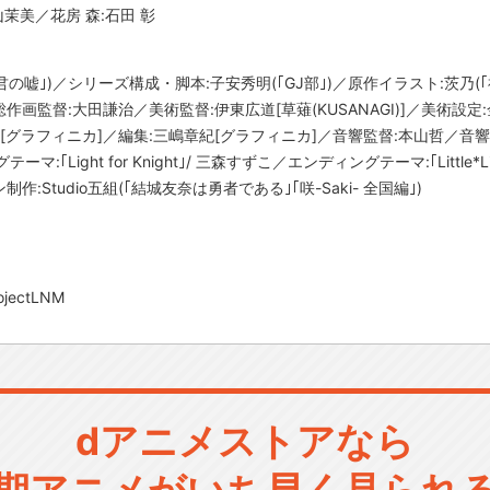
茉美／花房 森:石田 彰
の嘘｣)／シリーズ構成・脚本:子安秀明(｢GJ部｣)／原作イラスト:茨乃
監督:大田謙治／美術監督:伊東広道[草薙(KUSANAGI)]／美術設定:金平
[グラフィニカ]／編集:三嶋章紀[グラフィニカ]／音響監督:本山哲／音
:｢Light for Knight｣/ 三森すずこ／エンディングテーマ:｢Little*L
Studio五組(｢結城友奈は勇者である｣｢咲-Saki- 全国編｣)
ectLNM
dアニメストアなら
期アニメがいち早く見られ