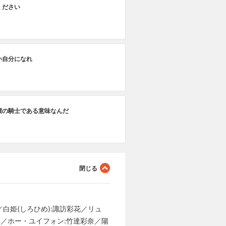
ください
い自分になれ
僕の騎士である意味なんだ
／白姫(しろひめ):諏訪彩花／リュ
n／ホー・ユイフォン:竹達彩奈／陽