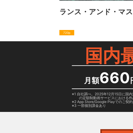
ランス・アンド・マ
720p
国内
660
月額
1 自社調べ。2025年12月15
の定額制動画サービスにおける作
2
App Store/Google Play
でのご契約は
3 一部個別課金あり