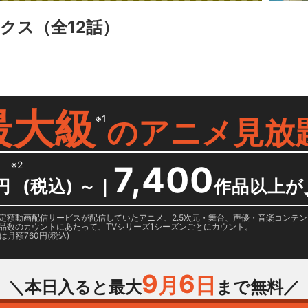
スクス
（全12話）
最大級
※1
の
アニメ見放
※2
7,400
円
(税込) ～
｜
作品以上が
日に国内定額動画配信サービスが配信していたアニメ、2.5次元・舞台、声優・音楽コン
品数のカウントにあたって、TVシリーズ1シーズンごとにカウント。
月額760円(税込)
9
6
月
日
＼本日入ると最大
まで無料／