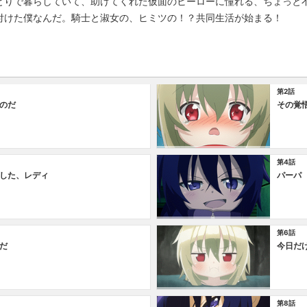
とりで暮らしていて、助けてくれた仮面のヒーローに憧れる、ちょっと不
付けた僕なんだ。騎士と淑女の、ヒミツの！？共同生活が始まる！
第2話
のだ
その覚
第4話
した、レディ
パーパ
第6話
だ
今日だ
第8話