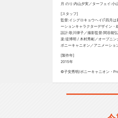
月 のり:内山夕実／ターフェイ:小山
[スタッフ]
監督:イシグロキョウヘイ(｢四月は君
ーションキャラクターデザイン・総作画
設計:歌川律子／撮影監督:関谷能弘
楽:堤博明 / 木村秀彬／オープニングテーマ
ポニーキャニオン／アニメーション制作:
[製作年]
2015年
©子安秀明/ポニーキャニオン・Proj
今