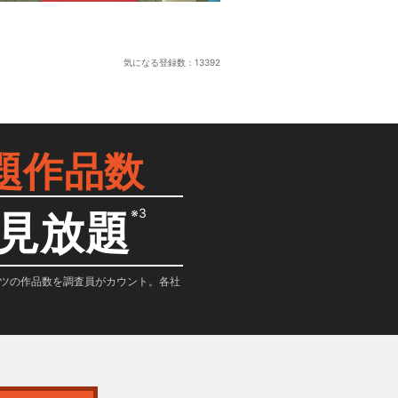
気になる登録数：
13392
題作品数
※3
見放題
テンツの作品数を調査員がカウント。各社