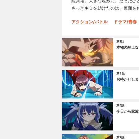
院真緒。大きな屋敷に、たったひ
さっきキミを助けたのは、仮面を
アクション/バトル
ドラマ/青春
第1話
本物の騎士な
第3話
お待たせしま
第5話
今日から家族
第7話