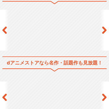
【獄・】さよなら絶望先生
【懺・】さよなら絶望先生 番
外地
dアニメストアなら
名作・話題作も見放題！
閉じる