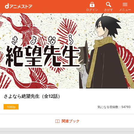
ログイン
さがす
メニュー
さよなら絶望先生
（全12話）
気になる登録数：
54793
1080p
関連ブック