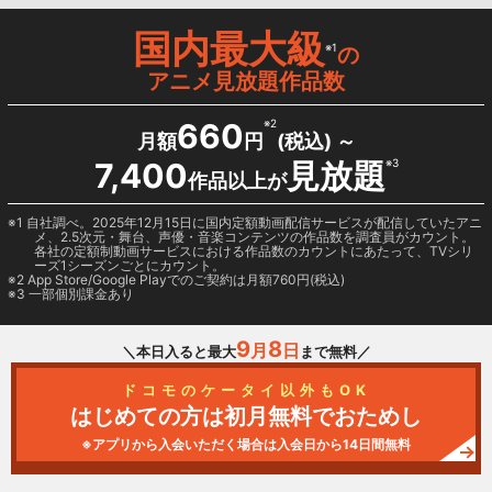
国内最大級
※1
の
アニメ見放題作品数
660
※2
月額
円
(税込) ～
7,400
見放題
※3
作品以上が
1 自社調べ。2025年12月15日に国内定額動画配信サービスが配信していたアニ
メ、2.5次元・舞台、声優・音楽コンテンツの作品数を調査員がカウント。
各社の定額制動画サービスにおける作品数のカウントにあたって、TVシリ
ーズ1シーズンごとにカウント。
2
App Store/Google Play
でのご契約は月額760円(税込)
3 一部個別課金あり
9
8
月
日
＼本日入ると最大
まで無料／
ドコモのケータイ以外もOK
はじめての方は初月無料でおためし
※アプリから入会いただく場合は入会日から14日間無料