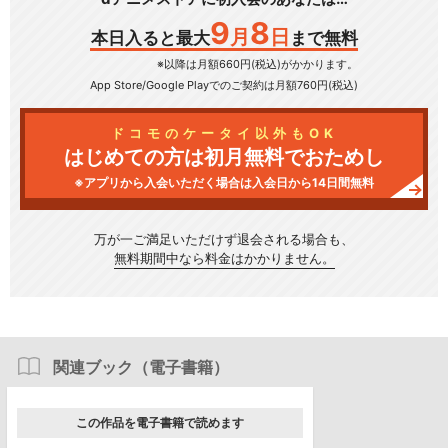
9
8
月
日
本日入ると最大
まで無料
※以降は月額660円(税込)がかかります。
App Store/Google Play
でのご契約は月額760円(税込)
ドコモのケータイ以外もOK
はじめての方は初月無料でおためし
※アプリから入会いただく場合は入会日から14日間無料
万が一ご満足いただけず
退会される場合も、
無料期間中なら料金はかかりません。
関連ブック（電子書籍）
この作品を電子書籍で読めます