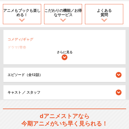
アニメもブックも
楽し
こだわりの機能／
お得
よくある
める！
なサービス
質問
コメディ/ギャグ
ドラマ/青春
さらに見る
シリーズ／関連のアニメ作品
エピソード（全12話）
俗・さよなら絶望先生
キャスト ／ スタッフ
懺・さよなら絶望先生
dアニメストアなら
今期アニメがいち早く見られる！