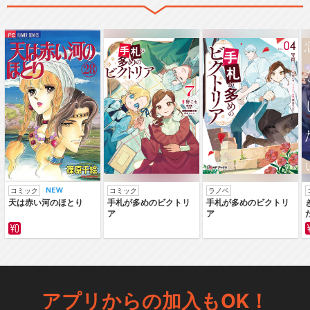
コミック
コミック
ラノベ
天は赤い河のほとり
手札が多めのビクトリ
手札が多めのビクトリ
ア
ア
アプリからの加入もOK！