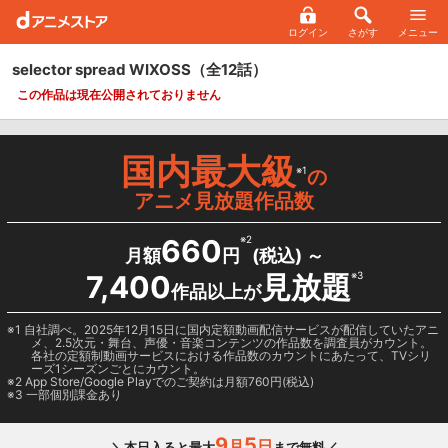
ログイン
さがす
メニュー
selector spread WIXOSS
（全12話）
この作品は現在公開されておりません
国内最大級
※1
の
アニメ見放題作品数
660
※2
月額
円
(税込) ～
7,400
見放題
※3
作品以上が
1 自社調べ。2025年12月15日に国内定額動画配信サービスが配信していたアニ
メ、2.5次元・舞台、声優・音楽コンテンツの作品数を調査員がカウント。
各社の定額制動画サービスにおける作品数のカウントにあたって、TVシリ
ーズ1シーズンごとにカウント。
2
App Store/Google Play
でのご契約は月額760円(税込)
3 一部個別課金あり
9
5
月
日
＼本日入ると最大
まで無料／