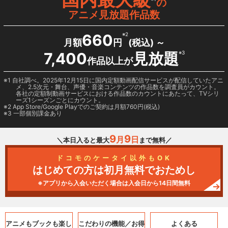
の
アニメ見放題作品数
660
※2
月額
円
(税込) ～
7,400
見放題
※3
作品以上が
1 自社調べ。2025年12月15日に国内定額動画配信サービスが配信していたアニ
メ、2.5次元・舞台、声優・音楽コンテンツの作品数を調査員がカウント。
各社の定額制動画サービスにおける作品数のカウントにあたって、TVシリ
ーズ1シーズンごとにカウント。
2
App Store/Google Play
でのご契約は月額760円(税込)
3 一部個別課金あり
9
9
月
日
＼本日入ると最大
まで無料／
ドコモのケータイ以外もOK
はじめての方は初月無料でおためし
※アプリから入会いただく場合は入会日から14日間無料
アニメもブックも
楽し
こだわりの機能／
お得
よくある