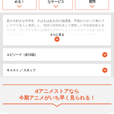
める！
なサービス
質問
星が大好きな中学生、すばるはある日の放課後、宇宙からやって来たプ
レアデス星人と遭遇した。地球の惑星軌道上で遭難した宇宙移民船を直
すため、プレアデス星人は地球人の中からエンジンのカケラをあつめる
協力者を召還したという。ところが集まったのは1人のはずが何故か5
さらに見る
人！｢魔法使い｣に任命された5人の少女たちはそれぞれ何かが足りていな
くて、力を合わせようにもいつもちぐはぐで失敗ばかり。おまけに謎の
少年まで現れて、こんなことでエンジンのカケラを回収して宇宙船を直
すことはできるのか？？かわいそうな宇宙人を助けようと、未熟さゆえ
エピソード（全12話）
の無限の可能性の力を武器に、友情を培いつつ、カケラあつめに飛びま
わるすばるたち5人。宇宙と時を翔る、希望の物語。
SF/ファンタジー
キャスト ／ スタッフ
閉じる
dアニメストアなら
今期アニメがいち早く見られる！