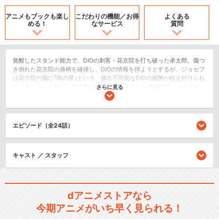
アニメもブックも
楽し
こだわりの機能／
お得
よくある
める！
なサービス
質問
覚醒したスタンド能力で、DIOの刺客・花京院を打ち破った承太郎。傷つ
き倒れた花京院の身柄を確保し、DIOの情報を得ようとするが、ジョセフ
は花京院の脳に｢肉の芽｣という、摘出不可能なDIOの細胞が植え付けられ
ていることに気付く。花京院の死は免れないことを指摘するジョセフだ
さらに見る
ったが、承太郎は自身のスタンドで花京院の｢肉の芽｣を摘出しようとす
る…！
SF/ファンタジー
エピソード（全24話）
アクション/バトル
ホラー/サスペンス/推理
キャスト ／ スタッフ
シリーズ／関連のアニメ作品
ジョジョの奇妙な冒険
dアニメストアなら
今期アニメがいち早く見られる！