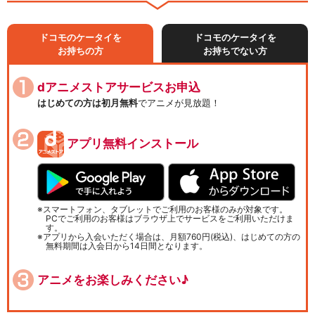
ドコモのケータイを
ドコモのケータイを
お持ちの方
お持ちでない方
dアニメストアサービスお申込
はじめての方は初月無料
でアニメが見放題！
アプリ無料インストール
スマートフォン、タブレットでご利用のお客様のみが対象です。
PCでご利用のお客様はブラウザ上でサービスをご利用いただけま
す。
アプリから入会いただく場合は、月額760円(税込)、はじめての方の
無料期間は入会日から14日間となります。
アニメをお楽しみください♪