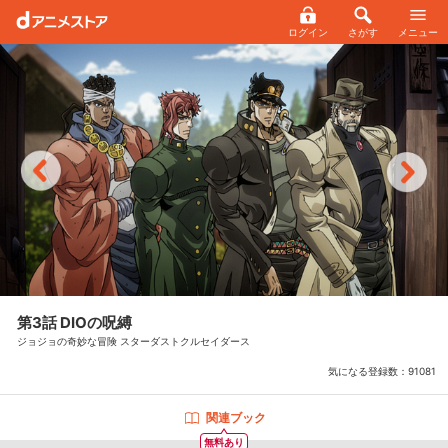
ログイン
さがす
メニュー
第3話 DIOの呪縛
ジョジョの奇妙な冒険 スターダストクルセイダース
気になる登録数：
91081
関連ブック
無料あり