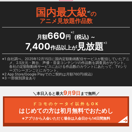
国内最大級
※1
の
アニメ見放題作品数
660
※2
月額
円
(税込) ～
7,400
見放題
※3
作品以上が
1 自社調べ。2025年12月15日に国内定額動画配信サービスが配信していたアニ
メ、2.5次元・舞台、声優・音楽コンテンツの作品数を調査員がカウント。
各社の定額制動画サービスにおける作品数のカウントにあたって、TVシリ
ーズ1シーズンごとにカウント。
2
App Store/Google Play
でのご契約は月額760円(税込)
3 一部個別課金あり
9
9
月
日
＼本日入ると最大
まで無料／
ドコモのケータイ以外もOK
はじめての方は初月無料でおためし
※アプリから入会いただく場合は入会日から14日間無料