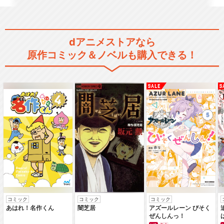
ンオーシャン
dアニメストアなら
原作コミック＆ノベルも購入できる！
岸辺露伴は動かない
閉じる
コミック
コミック
コミック
あはれ！名作くん
闇芝居
アズールレーン びそく
ぜんしんっ！