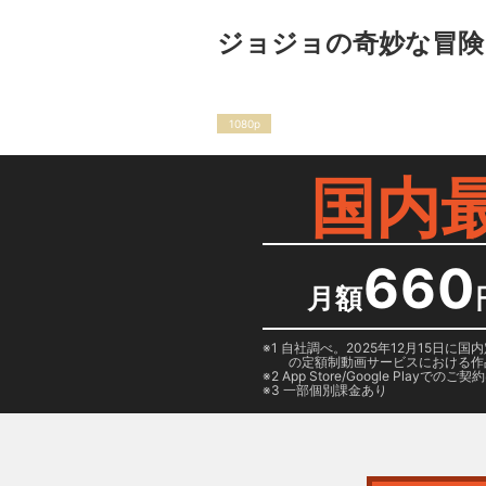
ジョジョの奇妙な冒険
1080p
国内
660
月額
1 自社調べ。2025年12月15
の定額制動画サービスにおける作
2
App Store/Google Play
でのご契約は
3 一部個別課金あり