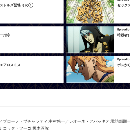
ストルズ登場 その①
セック
Episodio
一指令
暗殺者(
Episodio
エアロスミス
ボスか
／ブローノ・ブチャラティ:中村悠一／レオーネ・アバッキオ:諏訪部順
ナコッタ・フーゴ:榎木淳弥