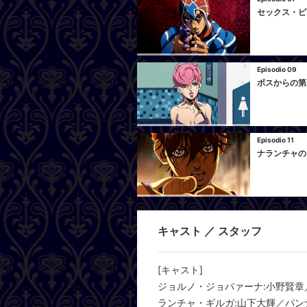
セックス・ピ
Episodio 09
ボスからの第
Episodio 11
ナランチャの
キャスト ／ スタッフ
[キャスト]
ジョルノ・ジョバァーナ:小野賢章
ランチャ・ギルガ:山下大輝／パン