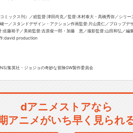
 コミックス刊）／総監督:津田尚克／監督:木村泰大・髙橋秀弥／シリー
本峻一／スタンドデザイン・アクション作画監督:片山貴仁／プロップデザ
:佐藤裕子／美術監督:吉原俊一郎・加藤 恵／撮影監督:山田和弘／編集
id production
CATIONS/集英社・ジョジョの奇妙な冒険GW製作委員会
dアニメストアなら
期アニメがいち早く見られ