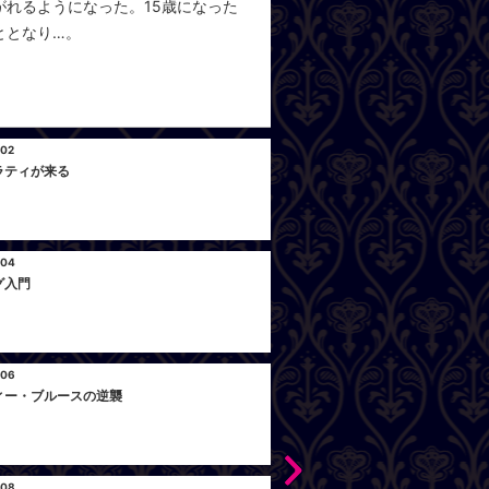
れるようになった。15歳になった
ととなり…。
 02
Ep
ラティが来る
マ
 04
Epi
グ入門
偉
 06
Epi
ィー・ブルースの逆襲
ベ
 08
Ep