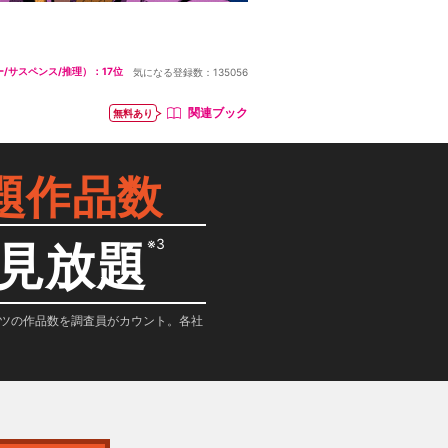
/サスペンス/推理）：17位
気になる登録数：
135056
関連ブック
無料あり
題作品数
※3
見放題
テンツの作品数を調査員がカウント。各社