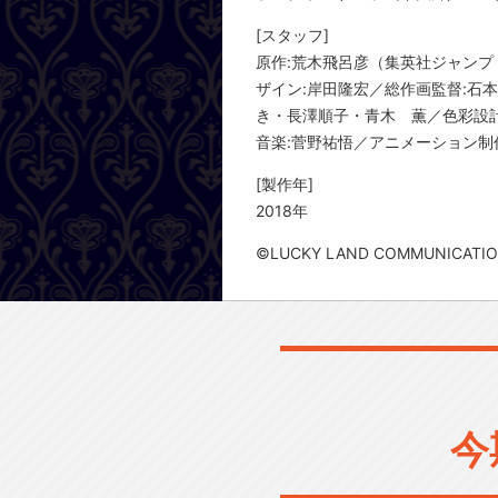
[スタッフ]
原作:荒木飛呂彦（集英社ジャンプ
ザイン:岸田隆宏／総作画監督:石
き・長澤順子・青木 薫／色彩設計
音楽:菅野祐悟／アニメーション制作:dav
[製作年]
2018年
©LUCKY LAND COMMUNI
今