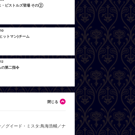
ス・ピストルズ登場 その②
ホ
 10
Epi
ヒットマン)チーム
キ
 12
Ep
らの第二指令
ク
一／グイード・ミスタ:鳥海浩輔／ナ