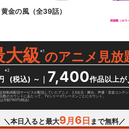
 黄金の風
（全39話）
視聴数（ホラー
最大級
※1
の
アニメ見放
※2
7,400
円
(税込) ～
｜
作品以上が
日に国内定額動画配信サービスが配信していたアニメ、2.5次元・舞台、声優・音楽コン
品数のカウントにあたって、TVシリーズ1シーズンごとにカウント。
月額760円(税込)
9
6
月
日
＼本日入ると最大
まで無料／