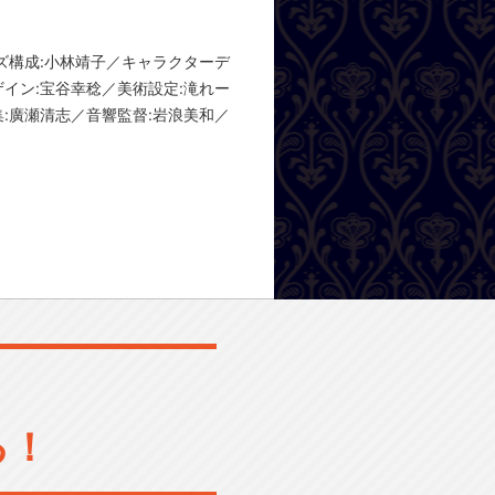
ズ構成:小林靖子／キャラクターデ
イン:宝谷幸稔／美術設定:滝れー
:廣瀬清志／音響監督:岩浪美和／
る！