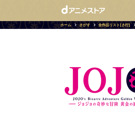
ホーム
さがす
全作品リスト[さ行]