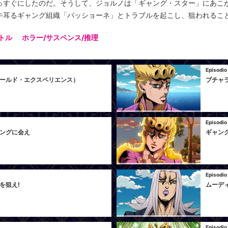
っすぐにしたのだ。そうして、ジョルノは「ギャング・スター」にあこが
牛耳るギャング組織「パッショーネ」とトラブルを起こし、狙われるこ
トル
ホラー/サスペンス/推理
Episodio
ールド・エクスペリエンス）
ブチャ
Episodio
ングに会え
ギャン
Episodio
を狙え!
ムーデ
Episodio