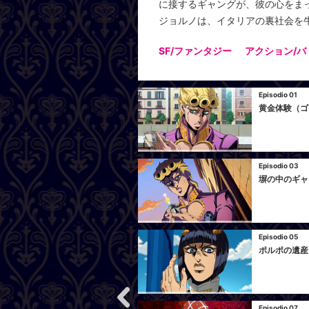
に接するギャングが、彼の心をま
ジョルノは、イタリアの裏社会を
SF/ファンタジー
アクション/バ
Episodio 01
黄金体験（ゴ
Episodio 03
塀の中のギャ
Episodio 05
ポルポの遺産
Episodio 07