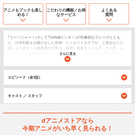
アニメもブックも
楽し
こだわりの機能／
お得
よくある
める！
なサービス
質問
｢うー！にゃー！｣そして｢SAN値ピンチ！｣の印象的なフレーズととも
に、日本列島をお騒がせした邪神・ニャルラトホテプが、三度あなたに
這いよります！八坂真尋の日常は、自宅に居座るニャル子、クー子、ハ
ス太の3人(？)の邪神に囲まれて、毎日賑やか。ある休日。真尋の元に、
さらに見る
話題のアミューズメントスポットのチケットを手に入れた同級生の珠緒
と余市が現れて…？今度のニャル子さんは、ついに真尋とウェディン
グ！？怒涛のハイテンションラブ(クラフト)コメディ！堂々完結！！
エピソード（全1話）
SF/ファンタジー
コメディ/ギャグ
恋愛/ラブコメ
キャスト ／ スタッフ
シリーズ／関連のアニメ作品
dアニメストアなら
這いよれ！ニャル子さん
今期アニメがいち早く見られる！