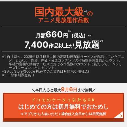
国内最大級
※1
の
アニメ見放題作品数
660
※2
月額
円
(税込) ～
7,400
見放題
※3
作品以上が
1 自社調べ。2025年12月15日に国内定額動画配信サービスが配信していたアニ
メ、2.5次元・舞台、声優・音楽コンテンツの作品数を調査員がカウント。
各社の定額制動画サービスにおける作品数のカウントにあたって、TVシリ
ーズ1シーズンごとにカウント。
2
App Store/Google Play
でのご契約は月額760円(税込)
3 一部個別課金あり
9
6
月
日
＼本日入ると最大
まで無料／
ドコモのケータイ以外もOK
はじめての方は初月無料でおためし
※アプリから入会いただく場合は入会日から14日間無料