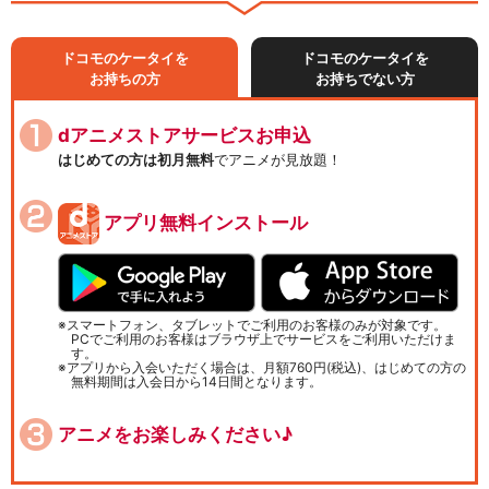
ドコモのケータイを
ドコモのケータイを
お持ちの方
お持ちでない方
dアニメストアサービスお申込
はじめての方は初月無料
でアニメが見放題！
アプリ無料インストール
スマートフォン、タブレットでご利用のお客様のみが対象です。
PCでご利用のお客様はブラウザ上でサービスをご利用いただけま
す。
アプリから入会いただく場合は、月額760円(税込)、はじめての方の
無料期間は入会日から14日間となります。
アニメをお楽しみください♪