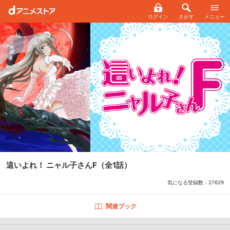
ログイン
さがす
メニュー
這いよれ！ ニャル子さんF
（全1話）
気になる登録数：
27629
関連ブック