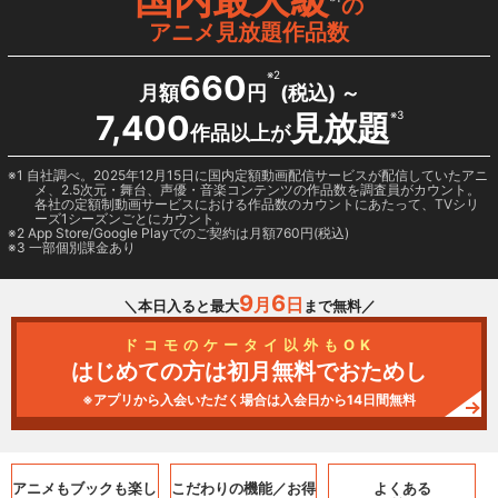
の
アニメ見放題作品数
660
※2
月額
円
(税込) ～
7,400
見放題
※3
作品以上が
1 自社調べ。2025年12月15日に国内定額動画配信サービスが配信していたアニ
メ、2.5次元・舞台、声優・音楽コンテンツの作品数を調査員がカウント。
各社の定額制動画サービスにおける作品数のカウントにあたって、TVシリ
ーズ1シーズンごとにカウント。
2
App Store/Google Play
でのご契約は月額760円(税込)
3 一部個別課金あり
9
6
月
日
＼本日入ると最大
まで無料／
ドコモのケータイ以外もOK
はじめての方は初月無料でおためし
※アプリから入会いただく場合は入会日から14日間無料
アニメもブックも
楽し
こだわりの機能／
お得
よくある