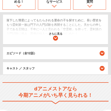
める！
なサービス
質問
落下した彗星によってもたらされる運命の子を探すために、長い歴史を
もつ霊剣派一族は門下の入門試験を再開することにした。天からの申し
子である王陸は、千年に一人と言われる「空霊根」を持って、霊剣派の
入門試験に挑み、異例の仙人への道を歩みはじめた！
さらに見る
SF/ファンタジー
アクション/バトル
エピソード（全12話）
ドラマ/青春
シリーズ／関連のアニメ作品
キャスト ／ スタッフ
霊剣山 叡智への資格
dアニメストアなら
今期アニメがいち早く見られる！
【緊急特番】霊剣山 星屑た