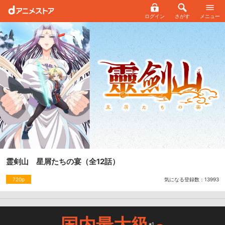
ログイン
さがす
メニュー
霊剣山 星屑たちの宴
（全12話）
気になる登録数：
13993
720p
国内最大級
※1