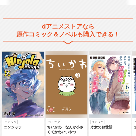
dアニメストアなら
原作コミック＆ノベルも購入できる！
閉じる
コミック
コミック
コミック
ニンジャラ
ちいかわ なんか小さ
才女のお世話
くてかわいいやつ