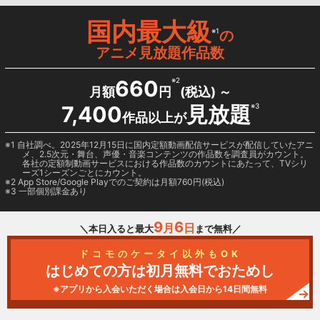
国内最大級
※1
の
アニメ見放題作品数
660
※2
月額
円
(税込) ～
7,400
見放題
※3
作品以上が
1 自社調べ。2025年12月15日に国内定額動画配信サービスが配信していたアニ
メ、2.5次元・舞台、声優・音楽コンテンツの作品数を調査員がカウント。
各社の定額制動画サービスにおける作品数のカウントにあたって、TVシリ
ーズ1シーズンごとにカウント。
2
App Store/Google Play
でのご契約は月額760円(税込)
3 一部個別課金あり
9
6
月
日
＼本日入ると最大
まで無料／
ドコモのケータイ以外もOK
はじめての方は初月無料でおためし
※アプリから入会いただく場合は入会日から14日間無料