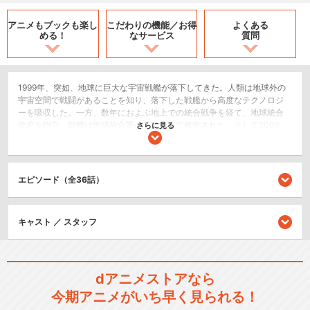
アニメもブックも
楽し
こだわりの機能／
お得
よくある
める！
なサービス
質問
1999年、突如、地球に巨大な宇宙戦艦が落下してきた。人類は地球外の
宇宙空間で戦闘があることを知り、落下した戦艦から高度なテクノロジ
ーを吸収した。一方、数年におよぶ地上での統合戦争を経て、地球統合
政府を樹立。戦艦は地球統合軍のものとして修復された。そして2009
さらに見る
年。｢SDF―1マクロス｣と命名された戦艦は進宙式の日、人類の意に反し
て主砲を発射してしまう。直後、地球外の巨大異星人ゼントラーディ
は、その圧倒的な戦力をもって地球への攻撃を開始した。 それは｢マクロ
ス｣にプログラムされていた、巧みなブービートラップだった。マクロス
エピソード（全36話）
は、発進と同時に実戦を開始するはめになってしまう。進宙式を見にき
ていた民間人パイロットの一条輝は偶然、可変戦闘機バルキリーに乗っ
てしまい、否応なく戦場に駆り出される。戦闘の最中、輝は軍の管制オ
キャスト ／ スタッフ
ペレーター早瀬未沙や、中華料理店の娘、リン・ミンメイと出会う。圧
倒的な戦闘力をほこるゼントラーディ軍からの攻撃を逃れるため、宇宙
空間へフォールドを決行する。だが、まだ試験段階に近いマクロスの機
能は、フォールドの失敗という形で表れてくる。発進の際に収容した5万
6千の一般市民を抱え込んだまま、マクロスは太陽系の外周部へと…。し
dアニメストアなら
かも、強大なゼントラーディ軍の魔の手はマクロスにものびてきた。か
今期アニメがいち早く見られる！
くして地球の安否も知れぬままに、マクロスの長く苦しい地球への帰還