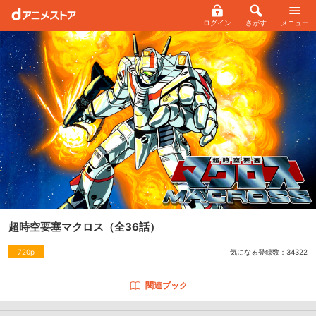
ログイン
さがす
メニュー
超時空要塞マクロス
（全36話）
気になる登録数：
34322
720p
関連ブック