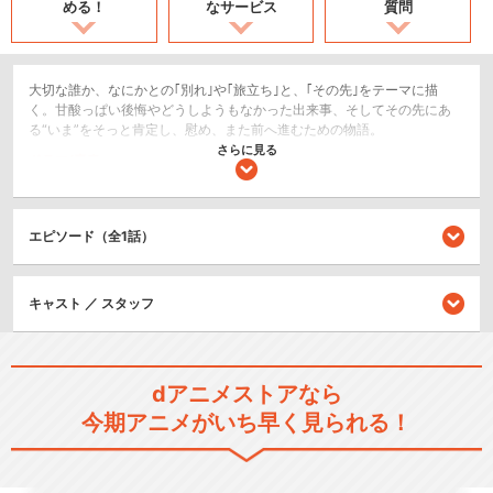
める！
なサービス
質問
大切な誰か、なにかとの｢別れ｣や｢旅立ち｣と、｢その先｣をテーマに描
く。甘酸っぱい後悔やどうしようもなかった出来事、そしてその先にあ
る“いま”をそっと肯定し、慰め、また前へ進むための物語。
さらに見る
ドラマ/青春
閉じる
エピソード（全1話）
キャスト ／ スタッフ
dアニメストアなら
今期アニメがいち早く見られる！