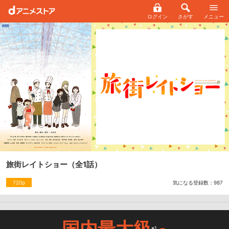
ログイン
さがす
メニュー
旅街レイトショー
（全1話）
気になる登録数：
987
720p
国内最大級
※1