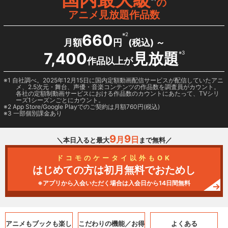
の
アニメ見放題作品数
660
※2
月額
円
(税込) ～
7,400
見放題
※3
作品以上が
1 自社調べ。2025年12月15日に国内定額動画配信サービスが配信していたアニ
メ、2.5次元・舞台、声優・音楽コンテンツの作品数を調査員がカウント。
各社の定額制動画サービスにおける作品数のカウントにあたって、TVシリ
ーズ1シーズンごとにカウント。
2
App Store/Google Play
でのご契約は月額760円(税込)
3 一部個別課金あり
9
9
月
日
＼本日入ると最大
まで無料／
ドコモのケータイ以外もOK
はじめての方は初月無料でおためし
※アプリから入会いただく場合は入会日から14日間無料
アニメもブックも
楽し
こだわりの機能／
お得
よくある